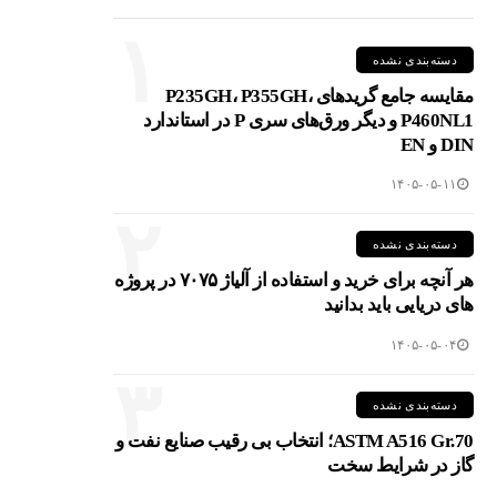
۱
دسته‌بندی نشده
مقایسه جامع گریدهای P235GH، P355GH،
P460NL1 و دیگر ورق‌های سری P در استاندارد
DIN و EN
۱۴۰۵-۰۵-۱۱
۲
دسته‌بندی نشده
هر آنچه برای خرید و استفاده از آلیاژ ۷۰۷۵ در پروژه
های دریایی باید بدانید
۱۴۰۵-۰۵-۰۴
۳
دسته‌بندی نشده
ASTM A516 Gr.70؛ انتخاب بی رقیب صنایع نفت و
گاز در شرایط سخت