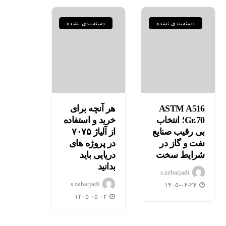
دسته‌بندی نشده
دسته‌بندی نشده
ASTM A516
هر آنچه برای
Gr.70؛ انتخاب
خرید و استفاده
مقایسه
بی رقیب صنایع
از آلیاژ ۷۰۷۵
نفت و گاز در
در پروژه های
جامع
هر آنچه
شرایط سخت
دریایی باید
گریدهای
برای
بدانید
s.zebarjadi
P235GH،
خرید و
s.zebarjadi
۱۴۰۵-۰۴-۲۴
P355GH،
استفاده
۱۴۰۵-۰۵-۰۴
P460NL1
از آلیاژ