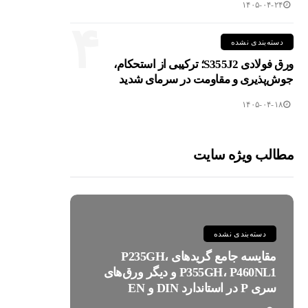
۱۴۰۵-۰۴-۲۴
۴
دسته‌بندی نشده
ورق فولادی S355J2؛ ترکیبی از استحکام،
جوش‌پذیری و مقاومت در سرمای شدید
۱۴۰۵-۰۴-۱۸
مطالب ویژه سایت
دسته‌بندی نشده
مقایسه جامع گریدهای P235GH،
P355GH، P460NL1 و دیگر ورق‌های
سری P در استاندارد DIN و EN