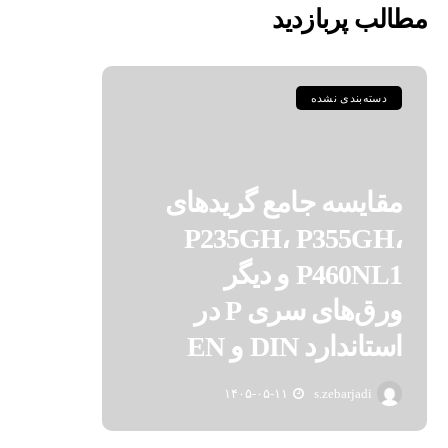
مطالب پربازدید
دسته‌بندی نشده
مقایسه جامع گریدهای
P235GH، P355GH،
P460NL1 و دیگر
ورق‌های سری P در
استاندارد DIN و EN
۱۴۰۵-۰۵-۱۱
s.zebarjadi