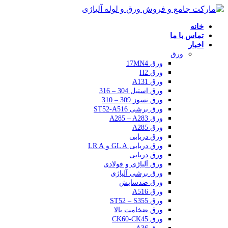
خانه
تماس با ما
اخبار
ورق
ورق 17MN4
ورق H2
ورق A131
ورق استیل 304 – 316
ورق نسوز 309 – 310
ورق برشی ST52-A516
ورق A285 – A283
ورق A285
ورق دریایی
ورق دریایی GL A و LR A
ورق دریایی
ورق آلیاژی و فولادی
ورق برشی آلیاژی
ورق ضدسایش
ورق A516
ورق ST52 – S355
ورق ضخامت بالا
ورق CK60-CK45