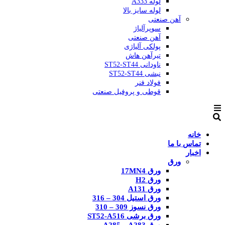
لوله A333
لوله سایز بالا
آهن صنعتی
سوپرآلیاژ
آهن صنعتی
پولکی آلیاژی
تیرآهن هاش
ناودانی ST52-ST44
نبشی ST52-ST44
فولاد فنر
قوطی و پروفیل صنعتی
خانه
تماس با ما
اخبار
ورق
ورق 17MN4
ورق H2
ورق A131
ورق استیل 304 – 316
ورق نسوز 309 – 310
ورق برشی ST52-A516