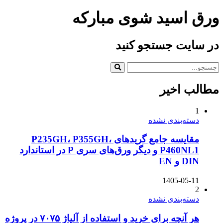
ورق اسید شوی مبارکه
در سایت جستجو کنید
مطالب اخیر
1
دسته‌بندی نشده
مقایسه جامع گریدهای P235GH، P355GH،
P460NL1 و دیگر ورق‌های سری P در استاندارد
DIN و EN
1405-05-11
2
دسته‌بندی نشده
هر آنچه برای خرید و استفاده از آلیاژ ۷۰۷۵ در پروژه