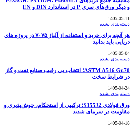
مقایسه جامع گریدهای P235GH، P355GH، P460NL1
و دیگر ورق‌های سری P در استاندارد DIN و EN
1405-05-11
دسته‌بندی نشده
هر آنچه برای خرید و استفاده از آلیاژ ۷۰۷۵ در پروژه های
دریایی باید بدانید
1405-05-04
دسته‌بندی نشده
ASTM A516 Gr.70؛ انتخاب بی رقیب صنایع نفت و گاز
در شرایط سخت
1405-04-24
دسته‌بندی نشده
ورق فولادی S355J2؛ ترکیبی از استحکام، جوش‌پذیری و
مقاومت در سرمای شدید
1405-04-18