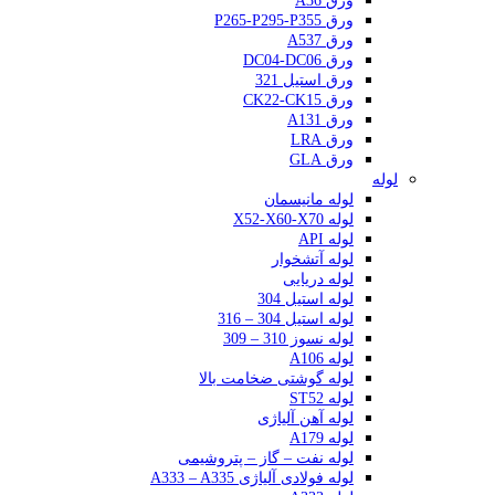
ورق A36
ورق P265-P295-P355
ورق A537
ورق DC04-DC06
ورق استیل 321
ورق CK22-CK15
ورق A131
ورق LRA
ورق GLA
لوله
لوله مانیسمان
لوله X52-X60-X70
لوله API
لوله آتشخوار
لوله دریایی
لوله استیل 304
لوله استیل 304 – 316
لوله نسوز 310 – 309
لوله A106
لوله گوشتی ضخامت بالا
لوله ST52
لوله آهن آلیاژی
لوله A179
لوله نفت – گاز – پتروشیمی
لوله فولادی آلیاژی A333 – A335