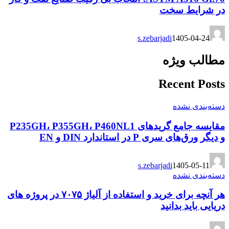
در شرایط سخت
s.zebarjadi
1405-04-24
مطالب ویژه
Recent Posts
دسته‌بندی نشده
مقایسه جامع گریدهای P235GH، P355GH، P460NL1
و دیگر ورق‌های سری P در استاندارد DIN و EN
s.zebarjadi
1405-05-11
دسته‌بندی نشده
هر آنچه برای خرید و استفاده از آلیاژ ۷۰۷۵ در پروژه های
دریایی باید بدانید