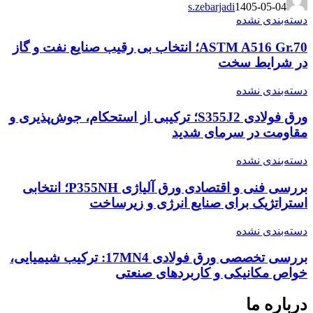
s.zebarjadi
1405-05-04
دسته‌بندی نشده
ASTM A516 Gr.70؛ انتخاب بی رقیب صنایع نفت و گاز
در شرایط سخت
دسته‌بندی نشده
ورق فولادی S355J2؛ ترکیبی از استحکام، جوش‌پذیری و
مقاومت در سرمای شدید
دسته‌بندی نشده
بررسی فنی و اقتصادی ورق آلیاژی P355NH؛ انتخابی
استراتژیک برای صنایع انرژی و زیرساخت
دسته‌بندی نشده
بررسی تخصصی ورق فولادی 17MN4: ترکیب شیمیایی،
خواص مکانیکی و کاربردهای صنعتی
درباره ما