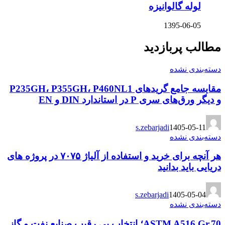
لوله گالوانیزه
1395-06-05
مطالب پربازدید
دسته‌بندی نشده
مقایسه جامع گریدهای P235GH، P355GH، P460NL1
و دیگر ورق‌های سری P در استاندارد DIN و EN
s.zebarjadi
1405-05-11
دسته‌بندی نشده
هر آنچه برای خرید و استفاده از آلیاژ ۷۰۷۵ در پروژه های
دریایی باید بدانید
s.zebarjadi
1405-05-04
دسته‌بندی نشده
ASTM A516 Gr.70؛ انتخاب بی رقیب صنایع نفت و گاز