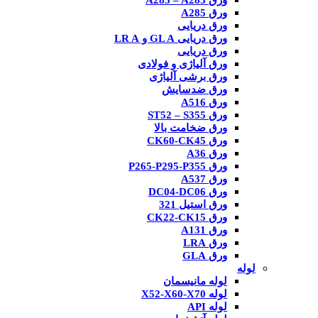
ورق A285 – A283
ورق A285
ورق دریایی
ورق دریایی GL A و LR A
ورق دریایی
ورق آلیاژی و فولادی
ورق برشی آلیاژی
ورق ضدسایش
ورق A516
ورق ST52 – S355
ورق ضخامت بالا
ورق CK60-CK45
ورق A36
ورق P265-P295-P355
ورق A537
ورق DC04-DC06
ورق استیل 321
ورق CK22-CK15
ورق A131
ورق LRA
ورق GLA
لوله
لوله مانیسمان
لوله X52-X60-X70
لوله API