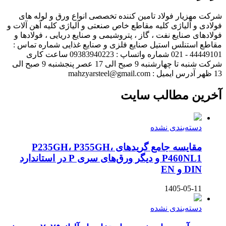
شرکت مهزیار فولاد تامین کننده تخصصی انواع ورق و لوله های
فولادی و آلیاژی کلیه مقاطع خاص صنعتی و آلیاژی کلیه آهن آلات و
فولادهای صنایع نفت ، گاز ، پتروشیمی و صنایع دریایی ، فولادها و
مقاطع استنلس استیل صنایع فلزی و صنایع غذایی شماره تماس :
44449101 - 021 شماره واتساپ : 09383940223 ساعت کاری
شرکت شنبه تا چهارشنبه 9 صبح الی 17 عصر پنجشنبه 9 صبح الی
13 ظهر آدرس ایمیل : mahzyarsteel@gmail.com
آخرین مطالب سایت
دسته‌بندی نشده
مقایسه جامع گریدهای P235GH، P355GH،
P460NL1 و دیگر ورق‌های سری P در استاندارد
DIN و EN
1405-05-11
دسته‌بندی نشده