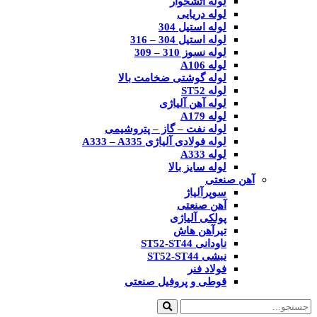
لوله آتشخوار
لوله دریایی
لوله استیل 304
لوله استیل 304 – 316
لوله نسوز 310 – 309
لوله A106
لوله گوشتی ضخامت بالا
لوله ST52
لوله آهن آلیاژی
لوله A179
لوله نفت – گاز – پتروشیمی
لوله فولادی آلیاژی A333 – A335
لوله A333
لوله سایز بالا
آهن صنعتی
سوپرآلیاژ
آهن صنعتی
پولکی آلیاژی
تیرآهن هاش
ناودانی ST52-ST44
نبشی ST52-ST44
فولاد فنر
قوطی و پروفیل صنعتی