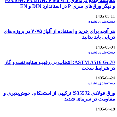
مقایسه جامع گریدهای P235GH، P355GH، P460NL1
و دیگر ورق‌های سری P در استاندارد DIN و EN
1405-05-11
دسته‌بندی نشده
هر آنچه برای خرید و استفاده از آلیاژ ۷۰۷۵ در پروژه های
دریایی باید بدانید
1405-05-04
دسته‌بندی نشده
ASTM A516 Gr.70؛ انتخاب بی رقیب صنایع نفت و گاز
در شرایط سخت
1405-04-24
دسته‌بندی نشده
ورق فولادی S355J2؛ ترکیبی از استحکام، جوش‌پذیری و
مقاومت در سرمای شدید
1405-04-18