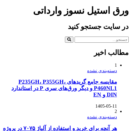
ورق استیل نسوز وارداتی
در سایت جستجو کنید
مطالب اخیر
1
دسته‌بندی نشده
مقایسه جامع گریدهای P235GH، P355GH،
P460NL1 و دیگر ورق‌های سری P در استاندارد
DIN و EN
1405-05-11
2
دسته‌بندی نشده
هر آنچه برای خرید و استفاده از آلیاژ ۷۰۷۵ در پروژه