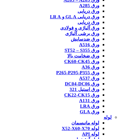
ورق A285 – A283
ورق A285
ورق دریایی
ورق دریایی GL A و LR A
ورق دریایی
ورق آلیاژی و فولادی
ورق برشی آلیاژی
ورق ضدسایش
ورق A516
ورق ST52 – S355
ورق ضخامت بالا
ورق CK60-CK45
ورق A36
ورق P265-P295-P355
ورق A537
ورق DC04-DC06
ورق استیل 321
ورق CK22-CK15
ورق A131
ورق LRA
ورق GLA
لوله
لوله مانیسمان
لوله X52-X60-X70
لوله API