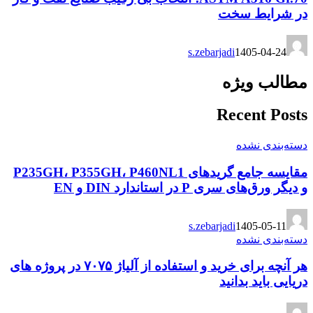
در شرایط سخت
s.zebarjadi
1405-04-24
مطالب ویژه
Recent Posts
دسته‌بندی نشده
مقایسه جامع گریدهای P235GH، P355GH، P460NL1
و دیگر ورق‌های سری P در استاندارد DIN و EN
s.zebarjadi
1405-05-11
دسته‌بندی نشده
هر آنچه برای خرید و استفاده از آلیاژ ۷۰۷۵ در پروژه های
دریایی باید بدانید