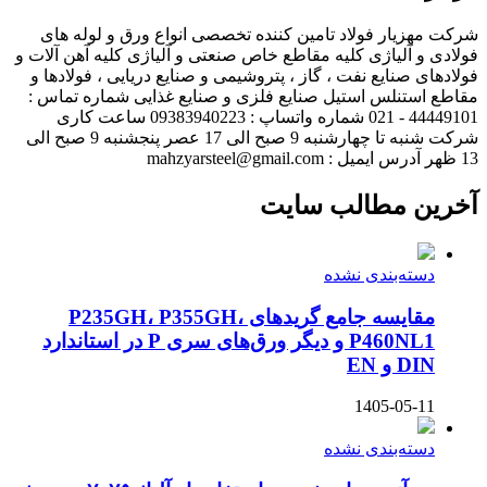
شرکت مهزیار فولاد تامین کننده تخصصی انواع ورق و لوله های
فولادی و آلیاژی کلیه مقاطع خاص صنعتی و آلیاژی کلیه آهن آلات و
فولادهای صنایع نفت ، گاز ، پتروشیمی و صنایع دریایی ، فولادها و
مقاطع استنلس استیل صنایع فلزی و صنایع غذایی شماره تماس :
44449101 - 021 شماره واتساپ : 09383940223 ساعت کاری
شرکت شنبه تا چهارشنبه 9 صبح الی 17 عصر پنجشنبه 9 صبح الی
13 ظهر آدرس ایمیل : mahzyarsteel@gmail.com
آخرین مطالب سایت
دسته‌بندی نشده
مقایسه جامع گریدهای P235GH، P355GH،
P460NL1 و دیگر ورق‌های سری P در استاندارد
DIN و EN
1405-05-11
دسته‌بندی نشده