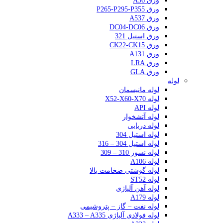
ورق A36
ورق P265-P295-P355
ورق A537
ورق DC04-DC06
ورق استیل 321
ورق CK22-CK15
ورق A131
ورق LRA
ورق GLA
لوله
لوله مانیسمان
لوله X52-X60-X70
لوله API
لوله آتشخوار
لوله دریایی
لوله استیل 304
لوله استیل 304 – 316
لوله نسوز 310 – 309
لوله A106
لوله گوشتی ضخامت بالا
لوله ST52
لوله آهن آلیاژی
لوله A179
لوله نفت – گاز – پتروشیمی
لوله فولادی آلیاژی A333 – A335