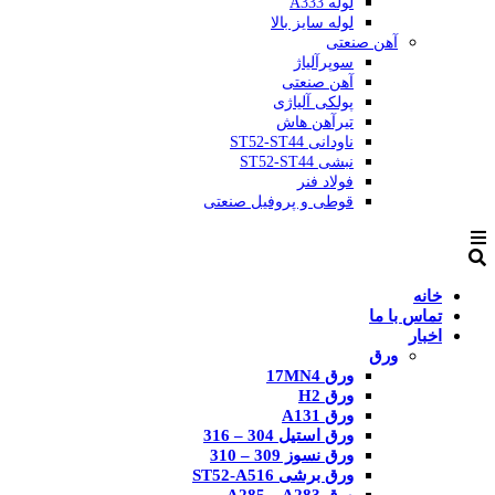
لوله A333
لوله سایز بالا
آهن صنعتی
سوپرآلیاژ
آهن صنعتی
پولکی آلیاژی
تیرآهن هاش
ناودانی ST52-ST44
نبشی ST52-ST44
فولاد فنر
قوطی و پروفیل صنعتی
خانه
تماس با ما
اخبار
ورق
ورق 17MN4
ورق H2
ورق A131
ورق استیل 304 – 316
ورق نسوز 309 – 310
ورق برشی ST52-A516