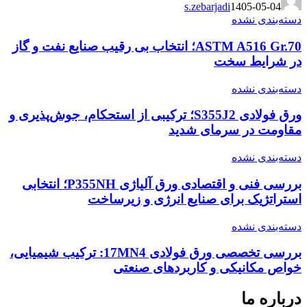
s.zebarjadi
1405-05-04
دسته‌بندی نشده
ASTM A516 Gr.70؛ انتخاب بی رقیب صنایع نفت و گاز
در شرایط سخت
دسته‌بندی نشده
ورق فولادی S355J2؛ ترکیبی از استحکام، جوش‌پذیری و
مقاومت در سرمای شدید
دسته‌بندی نشده
بررسی فنی و اقتصادی ورق آلیاژی P355NH؛ انتخابی
استراتژیک برای صنایع انرژی و زیرساخت
دسته‌بندی نشده
بررسی تخصصی ورق فولادی 17MN4: ترکیب شیمیایی،
خواص مکانیکی و کاربردهای صنعتی
درباره ما