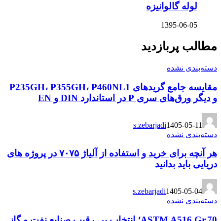
لوله گالوانیزه
1395-06-05
مطالب پربازدید
دسته‌بندی نشده
مقایسه جامع گریدهای P235GH، P355GH، P460NL1
و دیگر ورق‌های سری P در استاندارد DIN و EN
s.zebarjadi
1405-05-11
دسته‌بندی نشده
هر آنچه برای خرید و استفاده از آلیاژ ۷۰۷۵ در پروژه های
دریایی باید بدانید
s.zebarjadi
1405-05-04
دسته‌بندی نشده
ASTM A516 Gr.70؛ انتخاب بی رقیب صنایع نفت و گاز