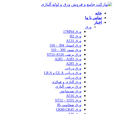
خانه
تماس با ما
اخبار
ورق
ورق 17MN4
ورق H2
ورق A131
ورق استیل 304 – 316
ورق نسوز 309 – 310
ورق برشی ST52-A516
ورق A285 – A283
ورق A285
ورق دریایی
ورق دریایی GL A و LR A
ورق دریایی
ورق آلیاژی و فولادی
ورق برشی آلیاژی
ورق ضدسایش
ورق A516
ورق ST52 – S355
ورق ضخامت بالا
ورق CK60-CK45