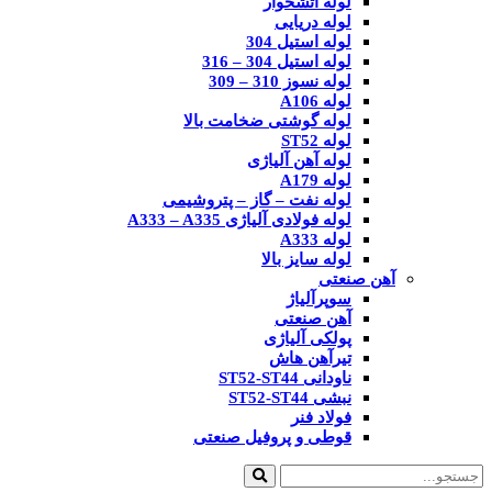
لوله آتشخوار
لوله دریایی
لوله استیل 304
لوله استیل 304 – 316
لوله نسوز 310 – 309
لوله A106
لوله گوشتی ضخامت بالا
لوله ST52
لوله آهن آلیاژی
لوله A179
لوله نفت – گاز – پتروشیمی
لوله فولادی آلیاژی A333 – A335
لوله A333
لوله سایز بالا
آهن صنعتی
سوپرآلیاژ
آهن صنعتی
پولکی آلیاژی
تیرآهن هاش
ناودانی ST52-ST44
نبشی ST52-ST44
فولاد فنر
قوطی و پروفیل صنعتی