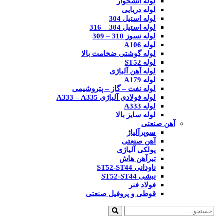
لوله آتشخوار
لوله دریایی
لوله استیل 304
لوله استیل 304 – 316
لوله نسوز 310 – 309
لوله A106
لوله گوشتی ضخامت بالا
لوله ST52
لوله آهن آلیاژی
لوله A179
لوله نفت – گاز – پتروشیمی
لوله فولادی آلیاژی A333 – A335
لوله A333
لوله سایز بالا
آهن صنعتی
سوپرآلیاژ
آهن صنعتی
پولکی آلیاژی
تیرآهن هاش
ناودانی ST52-ST44
نبشی ST52-ST44
فولاد فنر
قوطی و پروفیل صنعتی