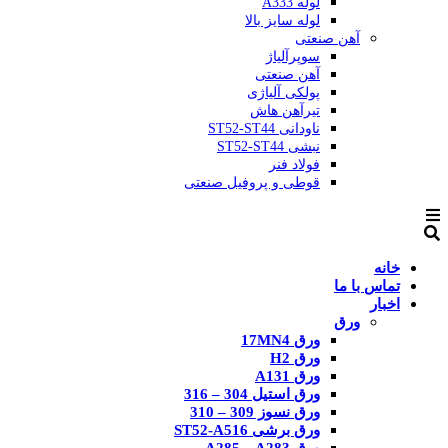
لوله A333
لوله سایز بالا
آهن صنعتی
سوپرآلیاژ
آهن صنعتی
پولکی آلیاژی
تیرآهن هاش
ناودانی ST52-ST44
نبشی ST52-ST44
فولاد فنر
قوطی و پروفیل صنعتی
خانه
تماس با ما
اخبار
ورق
ورق 17MN4
ورق H2
ورق A131
ورق استیل 304 – 316
ورق نسوز 309 – 310
ورق برشی ST52-A516