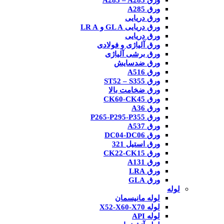
ورق A285 – A283
ورق A285
ورق دریایی
ورق دریایی GL A و LR A
ورق دریایی
ورق آلیاژی و فولادی
ورق برشی آلیاژی
ورق ضدسایش
ورق A516
ورق ST52 – S355
ورق ضخامت بالا
ورق CK60-CK45
ورق A36
ورق P265-P295-P355
ورق A537
ورق DC04-DC06
ورق استیل 321
ورق CK22-CK15
ورق A131
ورق LRA
ورق GLA
لوله
لوله مانیسمان
لوله X52-X60-X70
لوله API