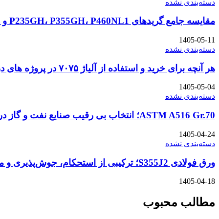
دسته‌بندی نشده
مقایسه جامع گریدهای P235GH، P355GH، P460NL1 و دیگر ورق‌های سری P در استاندارد DIN و EN
1405-05-11
دسته‌بندی نشده
هر آنچه برای خرید و استفاده از آلیاژ ۷۰۷۵ در پروژه های دریایی باید بدانید
1405-05-04
دسته‌بندی نشده
ASTM A516 Gr.70؛ انتخاب بی رقیب صنایع نفت و گاز در شرایط سخت
1405-04-24
دسته‌بندی نشده
ورق فولادی S355J2؛ ترکیبی از استحکام، جوش‌پذیری و مقاومت در سرمای شدید
1405-04-18
مطالب محبوب