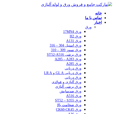
خانه
تماس با ما
اخبار
ورق
ورق 17MN4
ورق H2
ورق A131
ورق استیل 304 – 316
ورق نسوز 309 – 310
ورق برشی ST52-A516
ورق A285 – A283
ورق A285
ورق دریایی
ورق دریایی GL A و LR A
ورق دریایی
ورق آلیاژی و فولادی
ورق برشی آلیاژی
ورق ضدسایش
ورق A516
ورق ST52 – S355
ورق ضخامت بالا
ورق CK60-CK45