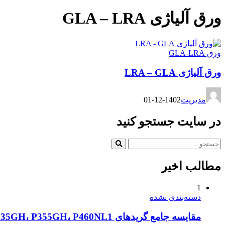
ورق آلیاژی GLA – LRA
ورق GLA-LRA
ورق آلیاژی LRA – GLA
مدیریت
1402-12-01
در سایت جستجو کنید
مطالب اخیر
1
دسته‌بندی نشده
مقایسه جامع گریدهای P235GH، P355GH، P460NL1 و دیگر ورق‌های سری P در استاندارد DIN و EN