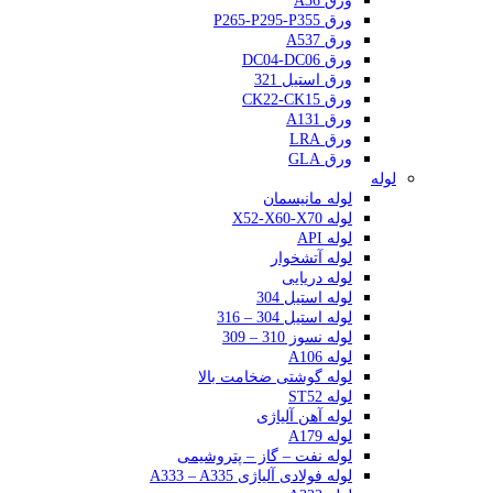
ورق A36
ورق P265-P295-P355
ورق A537
ورق DC04-DC06
ورق استیل 321
ورق CK22-CK15
ورق A131
ورق LRA
ورق GLA
لوله
لوله مانیسمان
لوله X52-X60-X70
لوله API
لوله آتشخوار
لوله دریایی
لوله استیل 304
لوله استیل 304 – 316
لوله نسوز 310 – 309
لوله A106
لوله گوشتی ضخامت بالا
لوله ST52
لوله آهن آلیاژی
لوله A179
لوله نفت – گاز – پتروشیمی
لوله فولادی آلیاژی A333 – A335