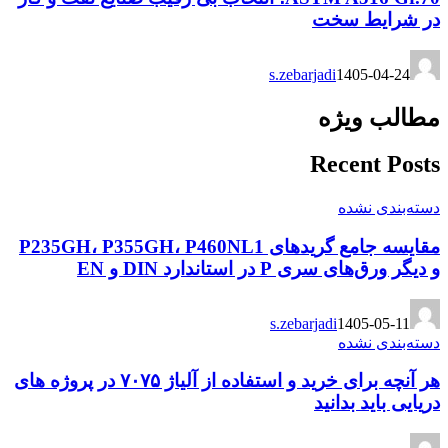
در شرایط سخت
s.zebarjadi
1405-04-24
مطالب ویژه
Recent Posts
دسته‌بندی نشده
مقایسه جامع گریدهای P235GH، P355GH، P460NL1
و دیگر ورق‌های سری P در استاندارد DIN و EN
s.zebarjadi
1405-05-11
دسته‌بندی نشده
هر آنچه برای خرید و استفاده از آلیاژ ۷۰۷۵ در پروژه های
دریایی باید بدانید