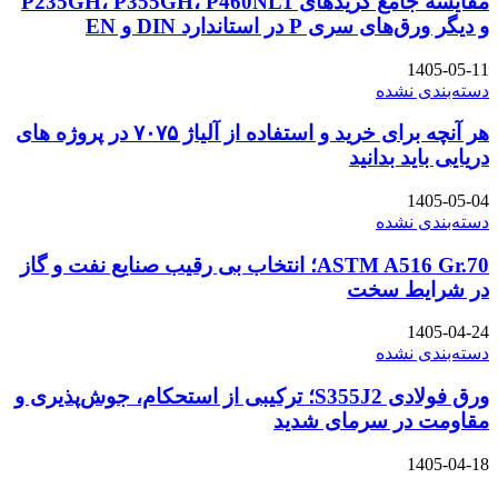
مقایسه جامع گریدهای P235GH، P355GH، P460NL1
و دیگر ورق‌های سری P در استاندارد DIN و EN
1405-05-11
دسته‌بندی نشده
هر آنچه برای خرید و استفاده از آلیاژ ۷۰۷۵ در پروژه های
دریایی باید بدانید
1405-05-04
دسته‌بندی نشده
ASTM A516 Gr.70؛ انتخاب بی رقیب صنایع نفت و گاز
در شرایط سخت
1405-04-24
دسته‌بندی نشده
ورق فولادی S355J2؛ ترکیبی از استحکام، جوش‌پذیری و
مقاومت در سرمای شدید
1405-04-18