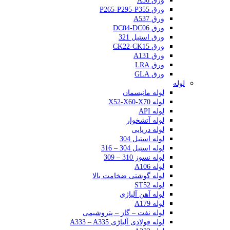
ورق A36
ورق P265-P295-P355
ورق A537
ورق DC04-DC06
ورق استیل 321
ورق CK22-CK15
ورق A131
ورق LRA
ورق GLA
لوله
لوله مانیسمان
لوله X52-X60-X70
لوله API
لوله آتشخوار
لوله دریایی
لوله استیل 304
لوله استیل 304 – 316
لوله نسوز 310 – 309
لوله A106
لوله گوشتی ضخامت بالا
لوله ST52
لوله آهن آلیاژی
لوله A179
لوله نفت – گاز – پتروشیمی
لوله فولادی آلیاژی A333 – A335