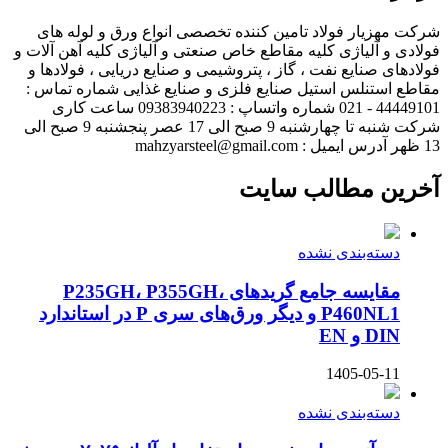
شرکت مهزیار فولاد تامین کننده تخصصی انواع ورق و لوله های
فولادی و آلیاژی کلیه مقاطع خاص صنعتی و آلیاژی کلیه آهن آلات و
فولادهای صنایع نفت ، گاز ، پتروشیمی و صنایع دریایی ، فولادها و
مقاطع استنلس استیل صنایع فلزی و صنایع غذایی شماره تماس :
44449101 - 021 شماره واتساپ : 09383940223 ساعت کاری
شرکت شنبه تا چهارشنبه 9 صبح الی 17 عصر پنجشنبه 9 صبح الی
13 ظهر آدرس ایمیل : mahzyarsteel@gmail.com
آخرین مطالب سایت
دسته‌بندی نشده
مقایسه جامع گریدهای P235GH، P355GH،
P460NL1 و دیگر ورق‌های سری P در استاندارد
DIN و EN
1405-05-11
دسته‌بندی نشده