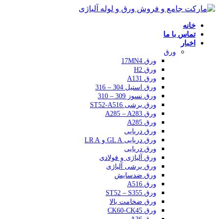
خانه
تماس با ما
اخبار
ورق
ورق 17MN4
ورق H2
ورق A131
ورق استیل 304 – 316
ورق نسوز 309 – 310
ورق برشی ST52-A516
ورق A285 – A283
ورق A285
ورق دریایی
ورق دریایی GL A و LR A
ورق دریایی
ورق آلیاژی و فولادی
ورق برشی آلیاژی
ورق ضدسایش
ورق A516
ورق ST52 – S355
ورق ضخامت بالا
ورق CK60-CK45