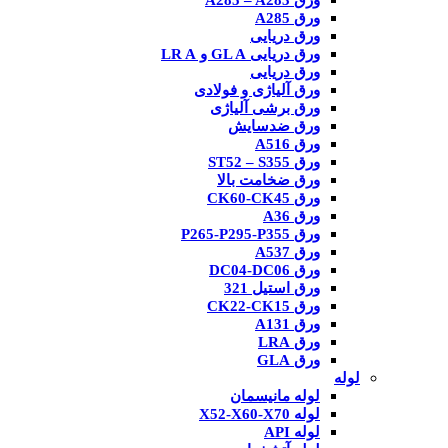
ورق A285 – A283
ورق A285
ورق دریایی
ورق دریایی GL A و LR A
ورق دریایی
ورق آلیاژی و فولادی
ورق برشی آلیاژی
ورق ضدسایش
ورق A516
ورق ST52 – S355
ورق ضخامت بالا
ورق CK60-CK45
ورق A36
ورق P265-P295-P355
ورق A537
ورق DC04-DC06
ورق استیل 321
ورق CK22-CK15
ورق A131
ورق LRA
ورق GLA
لوله
لوله مانیسمان
لوله X52-X60-X70
لوله API