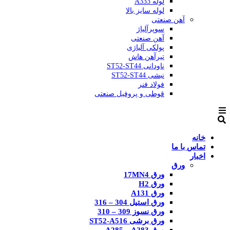
لوله A333
لوله سایز بالا
آهن صنعتی
سوپرآلیاژ
آهن صنعتی
پولکی آلیاژی
تیرآهن هاش
ناودانی ST52-ST44
نبشی ST52-ST44
فولاد فنر
قوطی و پروفیل صنعتی
خانه
تماس با ما
اخبار
ورق
ورق 17MN4
ورق H2
ورق A131
ورق استیل 304 – 316
ورق نسوز 309 – 310
ورق برشی ST52-A516