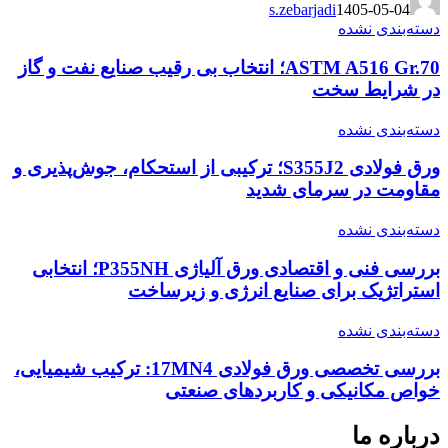
s.zebarjadi
1405-05-04
دسته‌بندی نشده
ASTM A516 Gr.70؛ انتخاب بی رقیب صنایع نفت و گاز
در شرایط سخت
دسته‌بندی نشده
ورق فولادی S355J2؛ ترکیبی از استحکام، جوش‌پذیری و
مقاومت در سرمای شدید
دسته‌بندی نشده
بررسی فنی و اقتصادی ورق آلیاژی P355NH؛ انتخابی
استراتژیک برای صنایع انرژی و زیرساخت
دسته‌بندی نشده
بررسی تخصصی ورق فولادی 17MN4: ترکیب شیمیایی،
خواص مکانیکی و کاربردهای صنعتی
درباره ما