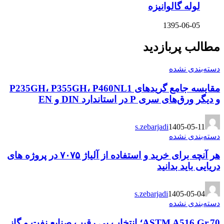
لوله گالوانیزه
1395-06-05
مطالب پربازدید
دسته‌بندی نشده
مقایسه جامع گریدهای P235GH، P355GH، P460NL1
و دیگر ورق‌های سری P در استاندارد DIN و EN
s.zebarjadi
1405-05-11
دسته‌بندی نشده
هر آنچه برای خرید و استفاده از آلیاژ ۷۰۷۵ در پروژه های
دریایی باید بدانید
s.zebarjadi
1405-05-04
دسته‌بندی نشده
ASTM A516 Gr.70؛ انتخاب بی رقیب صنایع نفت و گاز