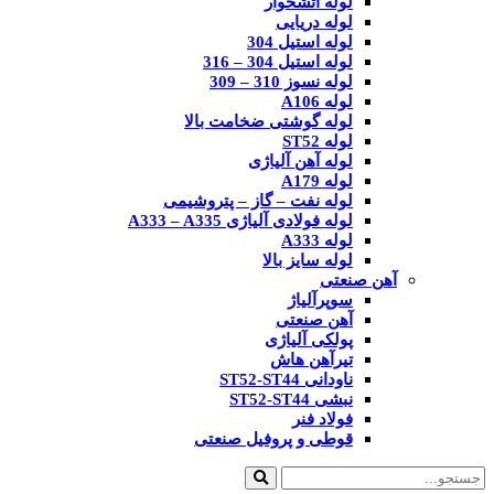
لوله آتشخوار
لوله دریایی
لوله استیل 304
لوله استیل 304 – 316
لوله نسوز 310 – 309
لوله A106
لوله گوشتی ضخامت بالا
لوله ST52
لوله آهن آلیاژی
لوله A179
لوله نفت – گاز – پتروشیمی
لوله فولادی آلیاژی A333 – A335
لوله A333
لوله سایز بالا
آهن صنعتی
سوپرآلیاژ
آهن صنعتی
پولکی آلیاژی
تیرآهن هاش
ناودانی ST52-ST44
نبشی ST52-ST44
فولاد فنر
قوطی و پروفیل صنعتی