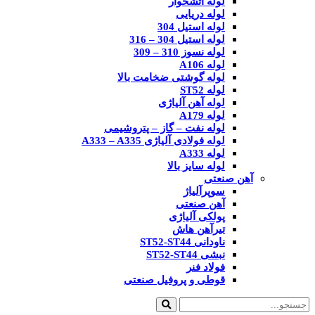
لوله آتشخوار
لوله دریایی
لوله استیل 304
لوله استیل 304 – 316
لوله نسوز 310 – 309
لوله A106
لوله گوشتی ضخامت بالا
لوله ST52
لوله آهن آلیاژی
لوله A179
لوله نفت – گاز – پتروشیمی
لوله فولادی آلیاژی A333 – A335
لوله A333
لوله سایز بالا
آهن صنعتی
سوپرآلیاژ
آهن صنعتی
پولکی آلیاژی
تیرآهن هاش
ناودانی ST52-ST44
نبشی ST52-ST44
فولاد فنر
قوطی و پروفیل صنعتی