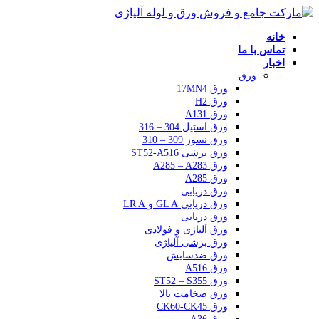
خانه
تماس با ما
اخبار
ورق
ورق 17MN4
ورق H2
ورق A131
ورق استیل 304 – 316
ورق نسوز 309 – 310
ورق برشی ST52-A516
ورق A285 – A283
ورق A285
ورق دریایی
ورق دریایی GL A و LR A
ورق دریایی
ورق آلیاژی و فولادی
ورق برشی آلیاژی
ورق ضدسایش
ورق A516
ورق ST52 – S355
ورق ضخامت بالا
ورق CK60-CK45