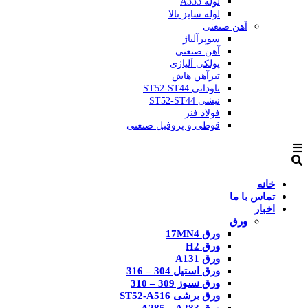
لوله A333
لوله سایز بالا
آهن صنعتی
سوپرآلیاژ
آهن صنعتی
پولکی آلیاژی
تیرآهن هاش
ناودانی ST52-ST44
نبشی ST52-ST44
فولاد فنر
قوطی و پروفیل صنعتی
خانه
تماس با ما
اخبار
ورق
ورق 17MN4
ورق H2
ورق A131
ورق استیل 304 – 316
ورق نسوز 309 – 310
ورق برشی ST52-A516