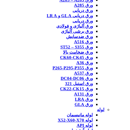
ورق A285 – A283
ورق A285
ورق دریایی
ورق دریایی GL A و LR A
ورق دریایی
ورق آلیاژی و فولادی
ورق برشی آلیاژی
ورق ضدسایش
ورق A516
ورق ST52 – S355
ورق ضخامت بالا
ورق CK60-CK45
ورق A36
ورق P265-P295-P355
ورق A537
ورق DC04-DC06
ورق استیل 321
ورق CK22-CK15
ورق A131
ورق LRA
ورق GLA
لوله
لوله مانیسمان
لوله X52-X60-X70
لوله API