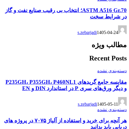
ASTM A516 Gr.70؛ انتخاب بی رقیب صنایع نفت و گاز
در شرایط سخت
s.zebarjadi
1405-04-24
مطالب ویژه
Recent Posts
دسته‌بندی نشده
مقایسه جامع گریدهای P235GH، P355GH، P460NL1
و دیگر ورق‌های سری P در استاندارد DIN و EN
s.zebarjadi
1405-05-11
دسته‌بندی نشده
هر آنچه برای خرید و استفاده از آلیاژ ۷۰۷۵ در پروژه های
دریایی باید بدانید