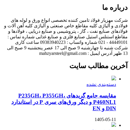
درباره ما
شرکت مهزیار فولاد تامین کننده تخصصی انواع ورق و لوله های
فولادی و آلیاژی کلیه مقاطع خاص صنعتی و آلیاژی کلیه آهن آلات و
فولادهای صنایع نفت ، گاز ، پتروشیمی و صنایع دریایی ، فولادها و
مقاطع استنلس استیل صنایع فلزی و صنایع غذایی شماره تماس :
44449101 - 021 شماره واتساپ : 09383940223 ساعت کاری
شرکت شنبه تا چهارشنبه 9 صبح الی 17 عصر پنجشنبه 9 صبح الی
13 ظهر آدرس ایمیل : mahzyarsteel@gmail.com
آخرین مطالب سایت
دسته‌بندی نشده
مقایسه جامع گریدهای P235GH، P355GH،
P460NL1 و دیگر ورق‌های سری P در استاندارد
DIN و EN
1405-05-11