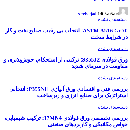
s.zebarjadi
1405-05-04
دسته‌بندی نشده
ASTM A516 Gr.70؛ انتخاب بی رقیب صنایع نفت و گاز
در شرایط سخت
دسته‌بندی نشده
ورق فولادی S355J2؛ ترکیبی از استحکام، جوش‌پذیری و
مقاومت در سرمای شدید
دسته‌بندی نشده
بررسی فنی و اقتصادی ورق آلیاژی P355NH؛ انتخابی
استراتژیک برای صنایع انرژی و زیرساخت
دسته‌بندی نشده
بررسی تخصصی ورق فولادی 17MN4: ترکیب شیمیایی،
خواص مکانیکی و کاربردهای صنعتی