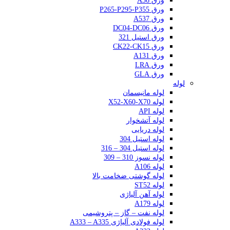
ورق A36
ورق P265-P295-P355
ورق A537
ورق DC04-DC06
ورق استیل 321
ورق CK22-CK15
ورق A131
ورق LRA
ورق GLA
لوله
لوله مانیسمان
لوله X52-X60-X70
لوله API
لوله آتشخوار
لوله دریایی
لوله استیل 304
لوله استیل 304 – 316
لوله نسوز 310 – 309
لوله A106
لوله گوشتی ضخامت بالا
لوله ST52
لوله آهن آلیاژی
لوله A179
لوله نفت – گاز – پتروشیمی
لوله فولادی آلیاژی A333 – A335