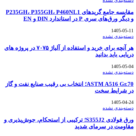
دسته‌بندی نشده
مقایسه جامع گریدهای P235GH، P355GH، P460NL1
و دیگر ورق‌های سری P در استاندارد DIN و EN
1405-05-11
دسته‌بندی نشده
هر آنچه برای خرید و استفاده از آلیاژ ۷۰۷۵ در پروژه های
دریایی باید بدانید
1405-05-04
دسته‌بندی نشده
ASTM A516 Gr.70؛ انتخاب بی رقیب صنایع نفت و گاز
در شرایط سخت
1405-04-24
دسته‌بندی نشده
ورق فولادی S355J2؛ ترکیبی از استحکام، جوش‌پذیری و
مقاومت در سرمای شدید