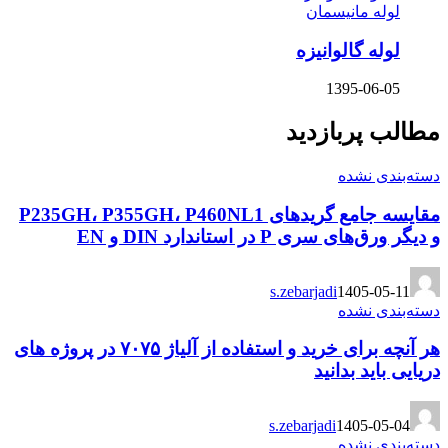
لوله مانیسمان
لوله گالوانیزه
1395-06-05
مطالب پربازدید
دسته‌بندی نشده
مقایسه جامع گریدهای P235GH، P355GH، P460NL1
و دیگر ورق‌های سری P در استاندارد DIN و EN
s.zebarjadi
1405-05-11
دسته‌بندی نشده
هر آنچه برای خرید و استفاده از آلیاژ ۷۰۷۵ در پروژه های
دریایی باید بدانید
s.zebarjadi
1405-05-04
دسته‌بندی نشده