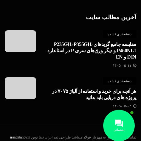
آخرین مطالب سایت
دسته‌بندی نشده
مقایسه جامع گریدهای P235GH، P355GH،
P460NL1 و دیگر ورق‌های سری P در استاندارد
DIN و EN
۱۴۰۵-۰۵-۱۱
دسته‌بندی نشده
هر آنچه برای خرید و استفاده از آلیاژ ۷۰۷۵ در
پروژه های دریایی باید بدانید
۱۴۰۵-۰۵-۰۴
پشتیبانی
تمامی حقوق متعلق به مهزیار فولاد میباشد طراحی تیم ایران دیتا نوین
irandatanovin