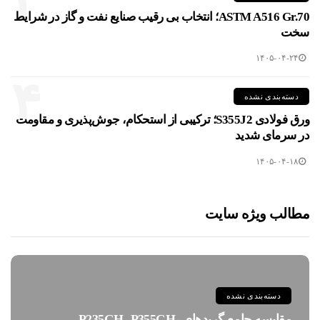
۳
ASTM A516 Gr.70؛ انتخاب بی رقیب صنایع نفت و گاز در شرایط
سخت
۱۴۰۵-۰۴-۲۴
۴
دسته‌بندی نشده
ورق فولادی S355J2؛ ترکیبی از استحکام، جوش‌پذیری و مقاومت
در سرمای شدید
۱۴۰۵-۰۴-۱۸
مطالب ویژه سایت
دسته‌بندی نشده
مقایسه جامع گریدهای P235GH، P355GH،