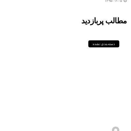
۱۳۹۵-۰۶-۰۵
مطالب پربازدید
دسته‌بندی نشده
مقایسه جامع گریدهای P235GH،
P355GH، P460NL1 و دیگر
ورق‌های سری P در استاندارد DIN
و EN
۱۴۰۵-۰۵-۱۱
s.zebarjadi