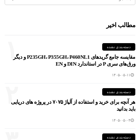
مطالب اخیر
۱
دسته‌بندی نشده
مقایسه جامع گریدهای P235GH، P355GH، P460NL1 و دیگر
ورق‌های سری P در استاندارد DIN و EN
۱۴۰۵-۰۵-۱۱
۲
دسته‌بندی نشده
هر آنچه برای خرید و استفاده از آلیاژ ۷۰۷۵ در پروژه های دریایی
باید بدانید
۱۴۰۵-۰۵-۰۴
دسته‌بندی نشده