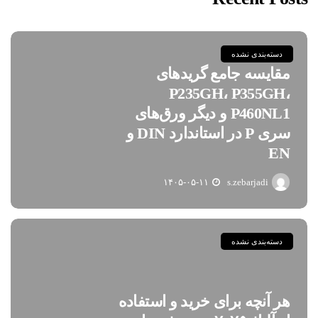
دسته‌بندی نشده
مقایسه جامع گریدهای
P235GH، P355GH،
P460NL1 و دیگر ورق‌های
سری P در استاندارد DIN و
EN
۱۴۰۵-۰۵-۱۱
s.zebarjadi
دسته‌بندی نشده
هر آنچه برای خرید و استفاده