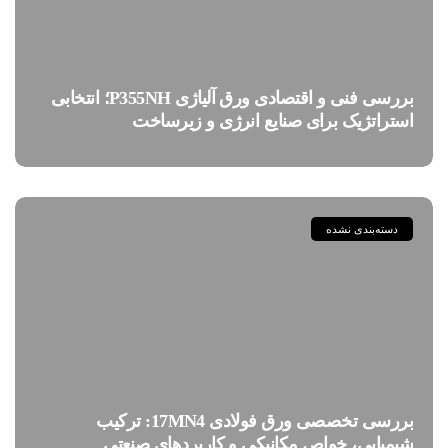
بررسی فنی و اقتصادی ورق آلیاژی P355NH؛ انتخابی
استراتژیک برای صنایع انرژی و زیرساخت
دسته‌بندی نشده
بررسی تخصصی ورق فولادی 17MN4: ترکیب
شیمیایی، خواص مکانیکی و کاربردهای صنعتی