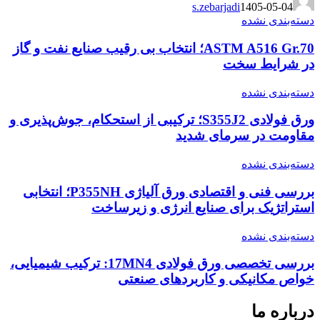
s.zebarjadi
1405-05-04
دسته‌بندی نشده
ASTM A516 Gr.70؛ انتخاب بی رقیب صنایع نفت و گاز
در شرایط سخت
دسته‌بندی نشده
ورق فولادی S355J2؛ ترکیبی از استحکام، جوش‌پذیری و
مقاومت در سرمای شدید
دسته‌بندی نشده
بررسی فنی و اقتصادی ورق آلیاژی P355NH؛ انتخابی
استراتژیک برای صنایع انرژی و زیرساخت
دسته‌بندی نشده
بررسی تخصصی ورق فولادی 17MN4: ترکیب شیمیایی،
خواص مکانیکی و کاربردهای صنعتی
درباره ما