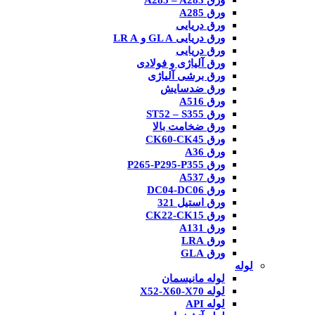
ورق A285 – A283
ورق A285
ورق دریایی
ورق دریایی GL A و LR A
ورق دریایی
ورق آلیاژی و فولادی
ورق برشی آلیاژی
ورق ضدسایش
ورق A516
ورق ST52 – S355
ورق ضخامت بالا
ورق CK60-CK45
ورق A36
ورق P265-P295-P355
ورق A537
ورق DC04-DC06
ورق استیل 321
ورق CK22-CK15
ورق A131
ورق LRA
ورق GLA
لوله
لوله مانیسمان
لوله X52-X60-X70
لوله API