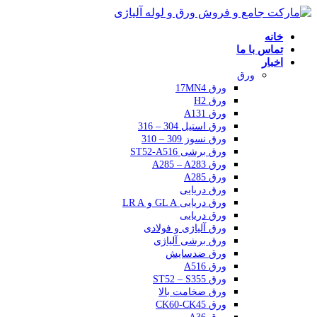
خانه
تماس با ما
اخبار
ورق
ورق 17MN4
ورق H2
ورق A131
ورق استیل 304 – 316
ورق نسوز 309 – 310
ورق برشی ST52-A516
ورق A285 – A283
ورق A285
ورق دریایی
ورق دریایی GL A و LR A
ورق دریایی
ورق آلیاژی و فولادی
ورق برشی آلیاژی
ورق ضدسایش
ورق A516
ورق ST52 – S355
ورق ضخامت بالا
ورق CK60-CK45