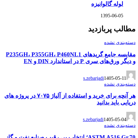
لوله گالوانیزه
1395-06-05
مطالب پربازدید
دسته‌بندی نشده
مقایسه جامع گریدهای P235GH، P355GH، P460NL1
و دیگر ورق‌های سری P در استاندارد DIN و EN
s.zebarjadi
1405-05-11
دسته‌بندی نشده
هر آنچه برای خرید و استفاده از آلیاژ ۷۰۷۵ در پروژه های
دریایی باید بدانید
s.zebarjadi
1405-05-04
دسته‌بندی نشده
ASTM A516 Gr.70؛ انتخاب بی رقیب صنایع نفت و گاز