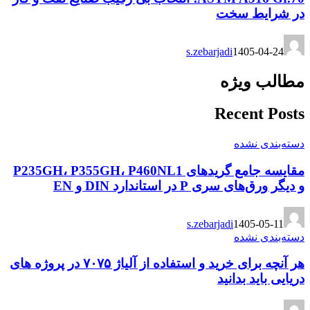
در شرایط سخت
s.zebarjadi
1405-04-24
مطالب ویژه
Recent Posts
دسته‌بندی نشده
مقایسه جامع گریدهای P235GH، P355GH، P460NL1
و دیگر ورق‌های سری P در استاندارد DIN و EN
s.zebarjadi
1405-05-11
دسته‌بندی نشده
هر آنچه برای خرید و استفاده از آلیاژ ۷۰۷۵ در پروژه های
دریایی باید بدانید