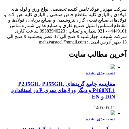
شرکت مهزیار فولاد تامین کننده تخصصی انواع ورق و لوله های
فولادی و آلیاژی کلیه مقاطع خاص صنعتی و آلیاژی کلیه آهن آلات و
فولادهای صنایع نفت ، گاز ، پتروشیمی و صنایع دریایی ، فولادها و
مقاطع استنلس استیل صنایع فلزی و صنایع غذایی شماره تماس :
44449101 - 021 شماره واتساپ : 09383940223 ساعت کاری
شرکت شنبه تا چهارشنبه 9 صبح الی 17 عصر پنجشنبه 9 صبح الی
13 ظهر آدرس ایمیل : mahzyarsteel@gmail.com
آخرین مطالب سایت
دسته‌بندی نشده
مقایسه جامع گریدهای P235GH، P355GH،
P460NL1 و دیگر ورق‌های سری P در استاندارد
DIN و EN
1405-05-11
دسته‌بندی نشده