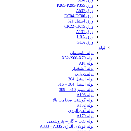
ورق A36
ورق P265-P295-P355
ورق A537
ورق DC04-DC06
ورق استیل 321
ورق CK22-CK15
ورق A131
ورق LRA
ورق GLA
لوله
لوله مانیسمان
لوله X52-X60-X70
لوله API
لوله آتشخوار
لوله دریایی
لوله استیل 304
لوله استیل 304 – 316
لوله نسوز 310 – 309
لوله A106
لوله گوشتی ضخامت بالا
لوله ST52
لوله آهن آلیاژی
لوله A179
لوله نفت – گاز – پتروشیمی
لوله فولادی آلیاژی A333 – A335