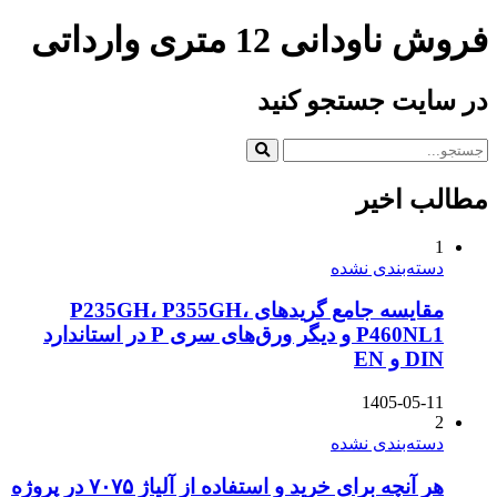
فروش ناودانی 12 متری وارداتی
در سایت جستجو کنید
مطالب اخیر
1
دسته‌بندی نشده
مقایسه جامع گریدهای P235GH، P355GH،
P460NL1 و دیگر ورق‌های سری P در استاندارد
DIN و EN
1405-05-11
2
دسته‌بندی نشده
هر آنچه برای خرید و استفاده از آلیاژ ۷۰۷۵ در پروژه