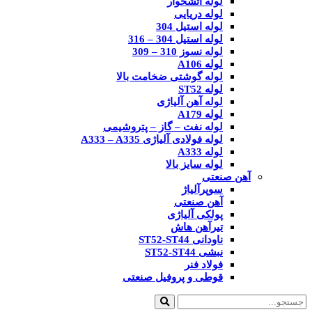
لوله آتشخوار
لوله دریایی
لوله استیل 304
لوله استیل 304 – 316
لوله نسوز 310 – 309
لوله A106
لوله گوشتی ضخامت بالا
لوله ST52
لوله آهن آلیاژی
لوله A179
لوله نفت – گاز – پتروشیمی
لوله فولادی آلیاژی A333 – A335
لوله A333
لوله سایز بالا
آهن صنعتی
سوپرآلیاژ
آهن صنعتی
پولکی آلیاژی
تیرآهن هاش
ناودانی ST52-ST44
نبشی ST52-ST44
فولاد فنر
قوطی و پروفیل صنعتی