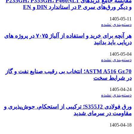
مقایسه جامع گریدهای P235GH، P355GH، P460NL1
و دیگر ورق‌های سری P در استاندارد DIN و EN
1405-05-11
دسته‌بندی نشده
هر آنچه برای خرید و استفاده از آلیاژ ۷۰۷۵ در پروژه های
دریایی باید بدانید
1405-05-04
دسته‌بندی نشده
ASTM A516 Gr.70؛ انتخاب بی رقیب صنایع نفت و گاز
در شرایط سخت
1405-04-24
دسته‌بندی نشده
ورق فولادی S355J2؛ ترکیبی از استحکام، جوش‌پذیری و
مقاومت در سرمای شدید
1405-04-18