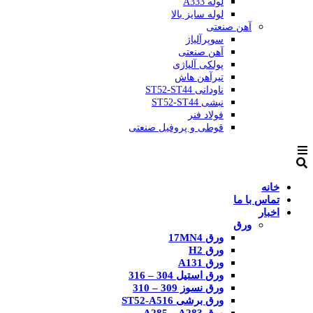
لوله A333
لوله سایز بالا
آهن صنعتی
سوپرآلیاژ
آهن صنعتی
پولکی آلیاژی
تیرآهن هاش
ناودانی ST52-ST44
نبشی ST52-ST44
فولاد فنر
قوطی و پروفیل صنعتی
خانه
تماس با ما
اخبار
ورق
ورق 17MN4
ورق H2
ورق A131
ورق استیل 304 – 316
ورق نسوز 309 – 310
ورق برشی ST52-A516