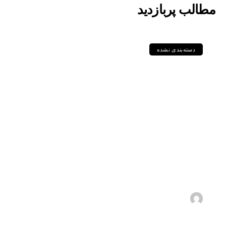
مطالب پربازدید
دسته‌بندی نشده
مقایسه جامع گریدهای
P235GH، P355GH،
P460NL1 و دیگر
ورق‌های سری P در
استاندارد DIN و EN
1405-05-11
s.zebarjadi