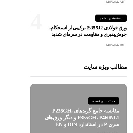
1405-04-24
4
دسته‌بندی نشده
ورق فولادی S355J2؛ ترکیبی از استحکام،
جوش‌پذیری و مقاومت در سرمای شدید
1405-04-18
مطالب ویژه سایت
دسته‌بندی نشده
مقایسه جامع گریدهای P235GH،
P355GH، P460NL1 و دیگر ورق‌های
سری P در استاندارد DIN و EN