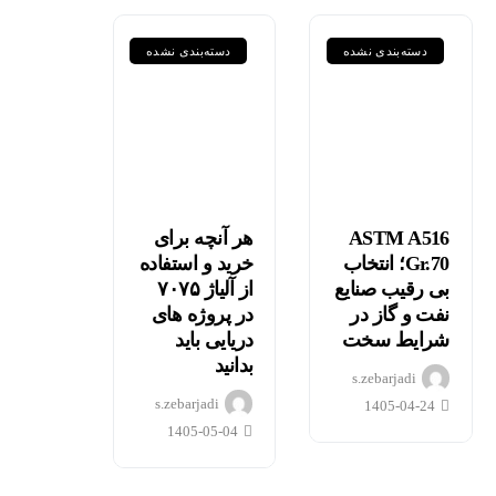
دسته‌بندی نشده
دسته‌بندی نشده
ASTM A516
هر آنچه برای
Gr.70؛ انتخاب
خرید و استفاده
مقایسه
بی رقیب صنایع
از آلیاژ ۷۰۷۵
نفت و گاز در
در پروژه های
جامع
هر آنچه
شرایط سخت
دریایی باید
گریدهای
برای
بدانید
s.zebarjadi
P235GH،
خرید و
s.zebarjadi
1405-04-24
P355GH،
استفاده
1405-05-04
P460NL1
از آلیاژ