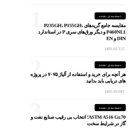
1
دسته‌بندی نشده
مقایسه جامع گریدهای P235GH، P355GH،
P460NL1 و دیگر ورق‌های سری P در استاندارد
DIN و EN
1405-05-11
2
دسته‌بندی نشده
هر آنچه برای خرید و استفاده از آلیاژ ۷۰۷۵ در پروژه
های دریایی باید بدانید
1405-05-04
3
دسته‌بندی نشده
ASTM A516 Gr.70؛ انتخاب بی رقیب صنایع نفت و
گاز در شرایط سخت