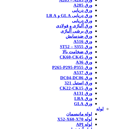
ورق A285 – A283
ورق A285
ورق دریایی
ورق دریایی GL A و LR A
ورق دریایی
ورق آلیاژی و فولادی
ورق برشی آلیاژی
ورق ضدسایش
ورق A516
ورق ST52 – S355
ورق ضخامت بالا
ورق CK60-CK45
ورق A36
ورق P265-P295-P355
ورق A537
ورق DC04-DC06
ورق استیل 321
ورق CK22-CK15
ورق A131
ورق LRA
ورق GLA
لوله
لوله مانیسمان
لوله X52-X60-X70
لوله API