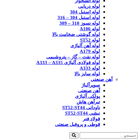
لوله آتشخوار
لوله دریایی
لوله استیل 304
لوله استیل 304 – 316
لوله نسوز 310 – 309
لوله A106
لوله گوشتی ضخامت بالا
لوله ST52
لوله آهن آلیاژی
لوله A179
لوله نفت – گاز – پتروشیمی
لوله فولادی آلیاژی A333 – A335
لوله A333
لوله سایز بالا
آهن صنعتی
سوپرآلیاژ
آهن صنعتی
پولکی آلیاژی
تیرآهن هاش
ناودانی ST52-ST44
نبشی ST52-ST44
فولاد فنر
قوطی و پروفیل صنعتی