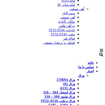
لوله A333
لوله سایز بالا
آهن صنعتی
سوپرآلیاژ
آهن صنعتی
پولکی آلیاژی
تیرآهن هاش
ناودانی ST52-ST44
نبشی ST52-ST44
فولاد فنر
قوطی و پروفیل صنعتی
خانه
تماس با ما
اخبار
ورق
ورق 17MN4
ورق H2
ورق A131
ورق استیل 304 – 316
ورق نسوز 309 – 310
ورق برشی ST52-A516