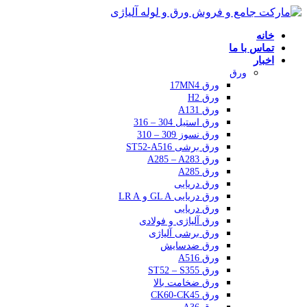
خانه
تماس با ما
اخبار
ورق
ورق 17MN4
ورق H2
ورق A131
ورق استیل 304 – 316
ورق نسوز 309 – 310
ورق برشی ST52-A516
ورق A285 – A283
ورق A285
ورق دریایی
ورق دریایی GL A و LR A
ورق دریایی
ورق آلیاژی و فولادی
ورق برشی آلیاژی
ورق ضدسایش
ورق A516
ورق ST52 – S355
ورق ضخامت بالا
ورق CK60-CK45