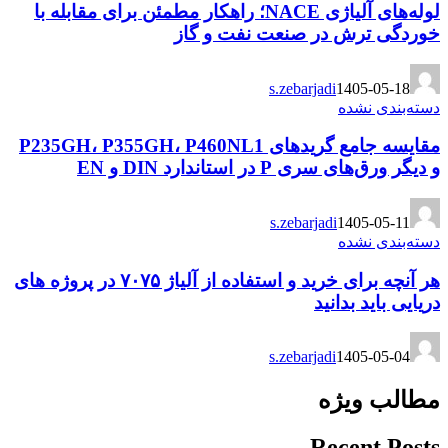
لوله‌های آلیاژی NACE؛ راهکار مطمئن برای مقابله با
خوردگی ترش در صنعت نفت و گاز
s.zebarjadi
1405-05-18
دسته‌بندی نشده
مقایسه جامع گریدهای P235GH، P355GH، P460NL1
و دیگر ورق‌های سری P در استاندارد DIN و EN
s.zebarjadi
1405-05-11
دسته‌بندی نشده
هر آنچه برای خرید و استفاده از آلیاژ ۷۰۷۵ در پروژه های
دریایی باید بدانید
s.zebarjadi
1405-05-04
مطالب ویژه
Recent Posts