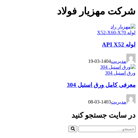
شرکت مهزیار فولاد
لوله X52-X60-X70
لوله API X52
مدیریت
1404-03-19
ورق استیل 304
معرفی کامل ورق استیل 304
مدیریت
1403-03-08
در سایت جستجو کنید