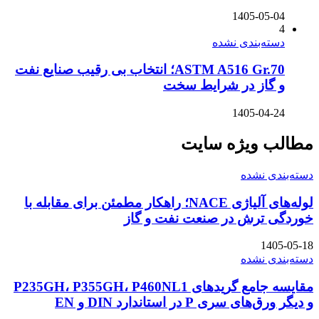
1405-05-04
4
دسته‌بندی نشده
ASTM A516 Gr.70؛ انتخاب بی رقیب صنایع نفت
و گاز در شرایط سخت
1405-04-24
مطالب ویژه سایت
دسته‌بندی نشده
لوله‌های آلیاژی NACE؛ راهکار مطمئن برای مقابله با
خوردگی ترش در صنعت نفت و گاز
1405-05-18
دسته‌بندی نشده
مقایسه جامع گریدهای P235GH، P355GH، P460NL1
و دیگر ورق‌های سری P در استاندارد DIN و EN