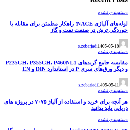
دسته‌بندی نشده
لوله‌های آلیاژی NACE؛ راهکار مطمئن برای مقابله با
خوردگی ترش در صنعت نفت و گاز
s.zebarjadi
1405-05-18
دسته‌بندی نشده
مقایسه جامع گریدهای P235GH، P355GH، P460NL1
و دیگر ورق‌های سری P در استاندارد DIN و EN
s.zebarjadi
1405-05-11
دسته‌بندی نشده
هر آنچه برای خرید و استفاده از آلیاژ ۷۰۷۵ در پروژه های
دریایی باید بدانید
دسته‌بندی نشده