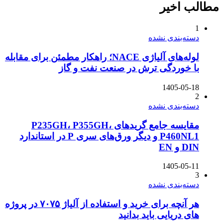
مطالب اخیر
1
دسته‌بندی نشده
لوله‌های آلیاژی NACE؛ راهکار مطمئن برای مقابله
با خوردگی ترش در صنعت نفت و گاز
1405-05-18
2
دسته‌بندی نشده
مقایسه جامع گریدهای P235GH، P355GH،
P460NL1 و دیگر ورق‌های سری P در استاندارد
DIN و EN
1405-05-11
3
دسته‌بندی نشده
هر آنچه برای خرید و استفاده از آلیاژ ۷۰۷۵ در پروژه
های دریایی باید بدانید