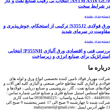
ASTM A516 Gr.70؛ انتخاب بی رقیب صنایع نفت و گاز
در شرایط سخت
دسته‌بندی نشده
ورق فولادی S355J2؛ ترکیبی از استحکام، جوش‌پذیری و
مقاومت در سرمای شدید
دسته‌بندی نشده
بررسی فنی و اقتصادی ورق آلیاژی P355NH؛ انتخابی
استراتژیک برای صنایع انرژی و زیرساخت
درباره ما
شرکت مهزیار فولاد تامین کننده تخصصی انواع ورق و لوله های
فولادی و آلیاژی کلیه مقاطع خاص صنعتی و آلیاژی کلیه آهن آلات و
فولادهای صنایع نفت ، گاز ، پتروشیمی و صنایع دریایی ، فولادها و
مقاطع استنلس استیل صنایع فلزی و صنایع غذایی شماره تماس :
44449101 - 021 شماره واتساپ : 09383940223 ساعت کاری
شرکت شنبه تا چهارشنبه 9 صبح الی 17 عصر پنجشنبه 9 صبح الی
13 ظهر آدرس ایمیل : mahzyarsteel@gmail.com