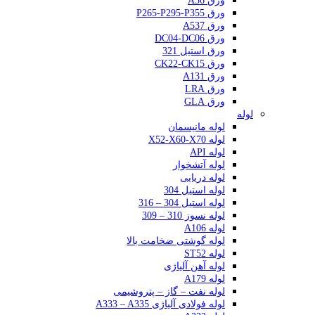
ورق A36
ورق P265-P295-P355
ورق A537
ورق DC04-DC06
ورق استیل 321
ورق CK22-CK15
ورق A131
ورق LRA
ورق GLA
لوله
لوله مانیسمان
لوله X52-X60-X70
لوله API
لوله آتشخوار
لوله دریایی
لوله استیل 304
لوله استیل 304 – 316
لوله نسوز 310 – 309
لوله A106
لوله گوشتی ضخامت بالا
لوله ST52
لوله آهن آلیاژی
لوله A179
لوله نفت – گاز – پتروشیمی
لوله فولادی آلیاژی A333 – A335