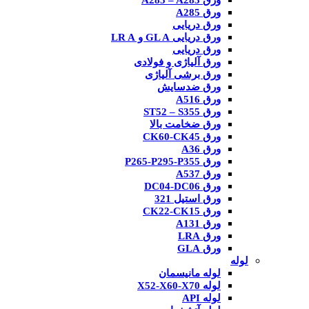
ورق A285 – A283
ورق A285
ورق دریایی
ورق دریایی GL A و LR A
ورق دریایی
ورق آلیاژی و فولادی
ورق برشی آلیاژی
ورق ضدسایش
ورق A516
ورق ST52 – S355
ورق ضخامت بالا
ورق CK60-CK45
ورق A36
ورق P265-P295-P355
ورق A537
ورق DC04-DC06
ورق استیل 321
ورق CK22-CK15
ورق A131
ورق LRA
ورق GLA
لوله
لوله مانیسمان
لوله X52-X60-X70
لوله API