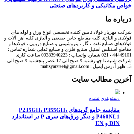
خواص مکانیکی و کاربردهای صنعتی
درباره ما
شرکت مهزیار فولاد تامین کننده تخصصی انواع ورق و لوله های
فولادی و آلیاژی کلیه مقاطع خاص صنعتی و آلیاژی کلیه آهن آلات و
فولادهای صنایع نفت ، گاز ، پتروشیمی و صنایع دریایی ، فولادها و
مقاطع استنلس استیل صنایع فلزی و صنایع غذایی شماره تماس :
44449101 - 021 شماره واتساپ : 09383940223 ساعت کاری
شرکت شنبه تا چهارشنبه 9 صبح الی 17 عصر پنجشنبه 9 صبح الی
13 ظهر آدرس ایمیل : mahzyarsteel@gmail.com
آخرین مطالب سایت
دسته‌بندی نشده
مقایسه جامع گریدهای P235GH، P355GH،
P460NL1 و دیگر ورق‌های سری P در استاندارد
DIN و EN