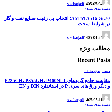
s.zebarjadi
1405-05-04
دسته‌بندی نشده
ASTM A516 Gr.70؛ انتخاب بی رقیب صنایع نفت و گاز
در شرایط سخت
s.zebarjadi
1405-04-24
مطالب ویژه
Recent Posts
دسته‌بندی نشده
مقایسه جامع گریدهای P235GH، P355GH، P460NL1
و دیگر ورق‌های سری P در استاندارد DIN و EN
s.zebarjadi
1405-05-11
دسته‌بندی نشده