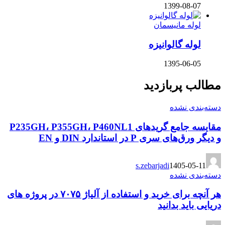
1399-08-07
لوله مانیسمان
لوله گالوانیزه
1395-06-05
مطالب پربازدید
دسته‌بندی نشده
مقایسه جامع گریدهای P235GH، P355GH، P460NL1
و دیگر ورق‌های سری P در استاندارد DIN و EN
s.zebarjadi
1405-05-11
دسته‌بندی نشده
هر آنچه برای خرید و استفاده از آلیاژ ۷۰۷۵ در پروژه های
دریایی باید بدانید