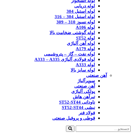
لوله آتشخوار
لوله دریایی
لوله استیل 304
لوله استیل 304 – 316
لوله نسوز 310 – 309
لوله A106
لوله گوشتی ضخامت بالا
لوله ST52
لوله آهن آلیاژی
لوله A179
لوله نفت – گاز – پتروشیمی
لوله فولادی آلیاژی A333 – A335
لوله A333
لوله سایز بالا
آهن صنعتی
سوپرآلیاژ
آهن صنعتی
پولکی آلیاژی
تیرآهن هاش
ناودانی ST52-ST44
نبشی ST52-ST44
فولاد فنر
قوطی و پروفیل صنعتی