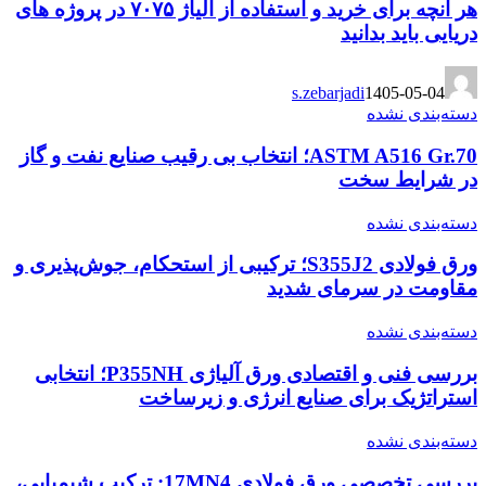
هر آنچه برای خرید و استفاده از آلیاژ ۷۰۷۵ در پروژه های
دریایی باید بدانید
s.zebarjadi
1405-05-04
دسته‌بندی نشده
ASTM A516 Gr.70؛ انتخاب بی رقیب صنایع نفت و گاز
در شرایط سخت
دسته‌بندی نشده
ورق فولادی S355J2؛ ترکیبی از استحکام، جوش‌پذیری و
مقاومت در سرمای شدید
دسته‌بندی نشده
بررسی فنی و اقتصادی ورق آلیاژی P355NH؛ انتخابی
استراتژیک برای صنایع انرژی و زیرساخت
دسته‌بندی نشده
بررسی تخصصی ورق فولادی 17MN4: ترکیب شیمیایی،