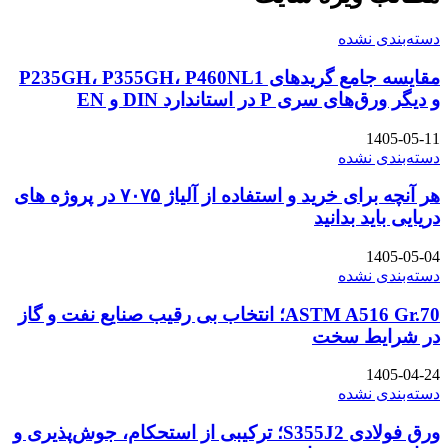
دسته‌بندی نشده
مقایسه جامع گریدهای P235GH، P355GH، P460NL1
و دیگر ورق‌های سری P در استاندارد DIN و EN
1405-05-11
دسته‌بندی نشده
هر آنچه برای خرید و استفاده از آلیاژ ۷۰۷۵ در پروژه های
دریایی باید بدانید
1405-05-04
دسته‌بندی نشده
ASTM A516 Gr.70؛ انتخاب بی رقیب صنایع نفت و گاز
در شرایط سخت
1405-04-24
دسته‌بندی نشده
ورق فولادی S355J2؛ ترکیبی از استحکام، جوش‌پذیری و