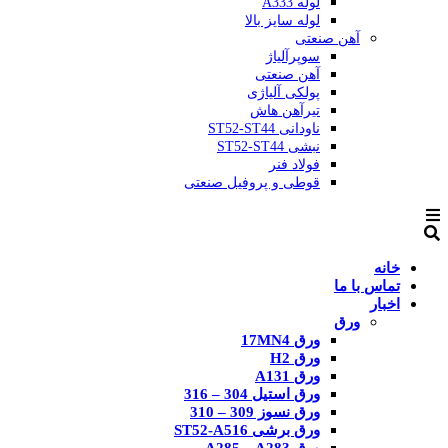
لوله A333
لوله سایز بالا
آهن صنعتی
سوپرآلیاژ
آهن صنعتی
پولکی آلیاژی
تیرآهن هاش
ناودانی ST52-ST44
نبشی ST52-ST44
فولاد فنر
قوطی و پروفیل صنعتی
خانه
تماس با ما
اخبار
ورق
ورق 17MN4
ورق H2
ورق A131
ورق استیل 304 – 316
ورق نسوز 309 – 310
ورق برشی ST52-A516