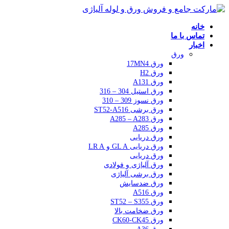
خانه
تماس با ما
اخبار
ورق
ورق 17MN4
ورق H2
ورق A131
ورق استیل 304 – 316
ورق نسوز 309 – 310
ورق برشی ST52-A516
ورق A285 – A283
ورق A285
ورق دریایی
ورق دریایی GL A و LR A
ورق دریایی
ورق آلیاژی و فولادی
ورق برشی آلیاژی
ورق ضدسایش
ورق A516
ورق ST52 – S355
ورق ضخامت بالا
ورق CK60-CK45