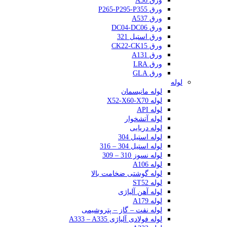
ورق A36
ورق P265-P295-P355
ورق A537
ورق DC04-DC06
ورق استیل 321
ورق CK22-CK15
ورق A131
ورق LRA
ورق GLA
لوله
لوله مانیسمان
لوله X52-X60-X70
لوله API
لوله آتشخوار
لوله دریایی
لوله استیل 304
لوله استیل 304 – 316
لوله نسوز 310 – 309
لوله A106
لوله گوشتی ضخامت بالا
لوله ST52
لوله آهن آلیاژی
لوله A179
لوله نفت – گاز – پتروشیمی
لوله فولادی آلیاژی A333 – A335