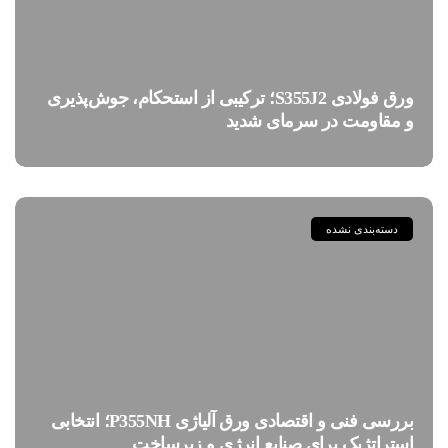
ورق فولادی S355J2؛ ترکیبی از استحکام، جوش‌پذیری
و مقاومت در سرمای شدید
دسته‌بندی نشده
بررسی فنی و اقتصادی ورق آلیاژی P355NH؛ انتخابی
استراتژیک برای صنایع انرژی و زیرساخت