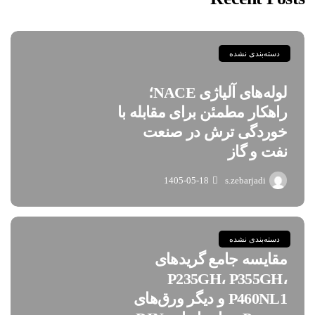
دسته‌بندی نشده
لوله‌های آلیاژی NACE؛
راهکار مطمئن برای مقابله با
خوردگی ترش در صنعت
نفت و گاز
1405-05-18
s.zebarjadi
دسته‌بندی نشده
مقایسه جامع گریدهای
P235GH، P355GH،
P460NL1 و دیگر ورق‌های