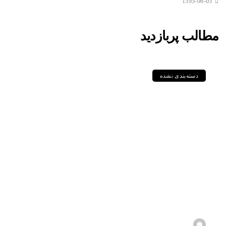
1395-06-05
مطالب پربازدید
دسته‌بندی نشده
لوله‌های آلیاژی NACE؛ راهکار
مطمئن برای مقابله با خوردگی
ترش در صنعت نفت و گاز
1405-05-18
s.zebarjadi