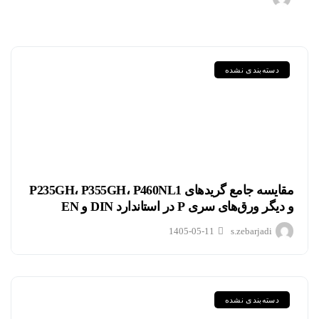
دسته‌بندی نشده
مقایسه جامع گریدهای P235GH، P355GH، P460NL1
و دیگر ورق‌های سری P در استاندارد DIN و EN
1405-05-11
s.zebarjadi
دسته‌بندی نشده