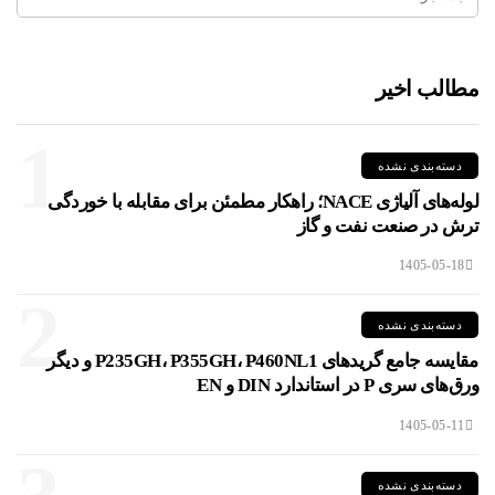
مطالب اخیر
1
دسته‌بندی نشده
لوله‌های آلیاژی NACE؛ راهکار مطمئن برای مقابله با خوردگی
ترش در صنعت نفت و گاز
1405-05-18
2
دسته‌بندی نشده
مقایسه جامع گریدهای P235GH، P355GH، P460NL1 و دیگر
ورق‌های سری P در استاندارد DIN و EN
1405-05-11
دسته‌بندی نشده