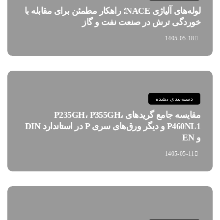
لوله‌های آلیاژی NACE؛ راهکار مطمئن برای مقابله با
خوردگی ترش در صنعت نفت و گاز
1405-05-18
دسته‌بندی نشده
مقایسه جامع گریدهای P235GH، P355GH،
P460NL1 و دیگر ورق‌های سری P در استاندارد DIN
و EN
1405-05-11