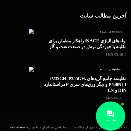
آخرین مطالب سایت
دسته‌بندی نشده
لوله‌های آلیاژی NACE؛ راهکار مطمئن برای
مقابله با خوردگی ترش در صنعت نفت و گاز
1405-05-18
دسته‌بندی نشده
مقایسه جامع گریدهای P235GH، P355GH،
P460NL1 و دیگر ورق‌های سری P در استاندارد
DIN و EN
1405-05-11
پشتیبانی
تمامی حقوق متعلق به مهزیار فولاد میباشد طراحی تیم ایران دیتا نوین
irandatanovin