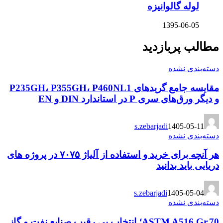
لوله گالوانیزه
1395-06-05
مطالب پربازدید
دسته‌بندی نشده
مقایسه جامع گریدهای P235GH، P355GH، P460NL1
و دیگر ورق‌های سری P در استاندارد DIN و EN
s.zebarjadi
1405-05-11
دسته‌بندی نشده
هر آنچه برای خرید و استفاده از آلیاژ ۷۰۷۵ در پروژه های
دریایی باید بدانید
s.zebarjadi
1405-05-04
دسته‌بندی نشده
ASTM A516 Gr.70؛ انتخاب بی رقیب صنایع نفت و گاز