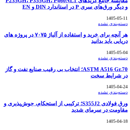
مقایسه جامع گریدهای P235GH، P355GH، P460NL1
و دیگر ورق‌های سری P در استاندارد DIN و EN
1405-05-11
دسته‌بندی نشده
هر آنچه برای خرید و استفاده از آلیاژ ۷۰۷۵ در پروژه های
دریایی باید بدانید
1405-05-04
دسته‌بندی نشده
ASTM A516 Gr.70؛ انتخاب بی رقیب صنایع نفت و گاز
در شرایط سخت
1405-04-24
دسته‌بندی نشده
ورق فولادی S355J2؛ ترکیبی از استحکام، جوش‌پذیری و
مقاومت در سرمای شدید
1405-04-18