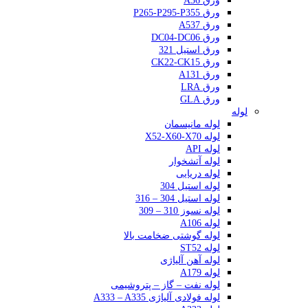
ورق A36
ورق P265-P295-P355
ورق A537
ورق DC04-DC06
ورق استیل 321
ورق CK22-CK15
ورق A131
ورق LRA
ورق GLA
لوله
لوله مانیسمان
لوله X52-X60-X70
لوله API
لوله آتشخوار
لوله دریایی
لوله استیل 304
لوله استیل 304 – 316
لوله نسوز 310 – 309
لوله A106
لوله گوشتی ضخامت بالا
لوله ST52
لوله آهن آلیاژی
لوله A179
لوله نفت – گاز – پتروشیمی
لوله فولادی آلیاژی A333 – A335