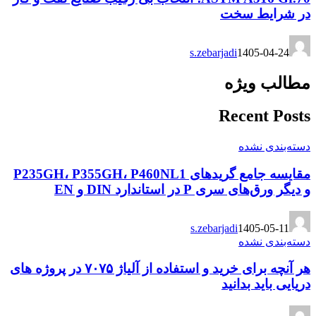
در شرایط سخت
s.zebarjadi
1405-04-24
مطالب ویژه
Recent Posts
دسته‌بندی نشده
مقایسه جامع گریدهای P235GH، P355GH، P460NL1
و دیگر ورق‌های سری P در استاندارد DIN و EN
s.zebarjadi
1405-05-11
دسته‌بندی نشده
هر آنچه برای خرید و استفاده از آلیاژ ۷۰۷۵ در پروژه های
دریایی باید بدانید