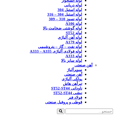
لوله آتشخوار
لوله دریایی
لوله استیل 304
لوله استیل 304 – 316
لوله نسوز 310 – 309
لوله A106
لوله گوشتی ضخامت بالا
لوله ST52
لوله آهن آلیاژی
لوله A179
لوله نفت – گاز – پتروشیمی
لوله فولادی آلیاژی A333 – A335
لوله A333
لوله سایز بالا
آهن صنعتی
سوپرآلیاژ
آهن صنعتی
پولکی آلیاژی
تیرآهن هاش
ناودانی ST52-ST44
نبشی ST52-ST44
فولاد فنر
قوطی و پروفیل صنعتی