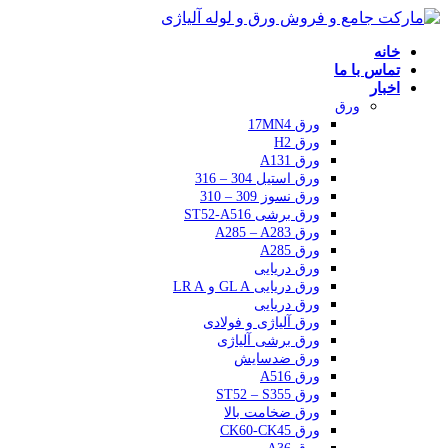
خانه
تماس با ما
اخبار
ورق
ورق 17MN4
ورق H2
ورق A131
ورق استیل 304 – 316
ورق نسوز 309 – 310
ورق برشی ST52-A516
ورق A285 – A283
ورق A285
ورق دریایی
ورق دریایی GL A و LR A
ورق دریایی
ورق آلیاژی و فولادی
ورق برشی آلیاژی
ورق ضدسایش
ورق A516
ورق ST52 – S355
ورق ضخامت بالا
ورق CK60-CK45