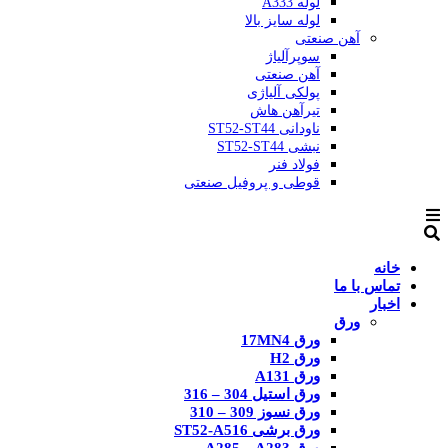
لوله A333
لوله سایز بالا
آهن صنعتی
سوپرآلیاژ
آهن صنعتی
پولکی آلیاژی
تیرآهن هاش
ناودانی ST52-ST44
نبشی ST52-ST44
فولاد فنر
قوطی و پروفیل صنعتی
خانه
تماس با ما
اخبار
ورق
ورق 17MN4
ورق H2
ورق A131
ورق استیل 304 – 316
ورق نسوز 309 – 310
ورق برشی ST52-A516