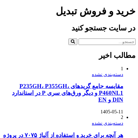
خرید و فروش تبدیل
در سایت جستجو کنید
مطالب اخیر
1
دسته‌بندی نشده
مقایسه جامع گریدهای P235GH، P355GH،
P460NL1 و دیگر ورق‌های سری P در استاندارد
DIN و EN
1405-05-11
2
دسته‌بندی نشده
هر آنچه برای خرید و استفاده از آلیاژ ۷۰۷۵ در پروژه