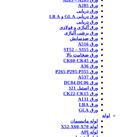
ورق A285 – A283
ورق A285
ورق دریایی
ورق دریایی GL A و LR A
ورق دریایی
ورق آلیاژی و فولادی
ورق برشی آلیاژی
ورق ضدسایش
ورق A516
ورق ST52 – S355
ورق ضخامت بالا
ورق CK60-CK45
ورق A36
ورق P265-P295-P355
ورق A537
ورق DC04-DC06
ورق استیل 321
ورق CK22-CK15
ورق A131
ورق LRA
ورق GLA
لوله
لوله مانیسمان
لوله X52-X60-X70
لوله API