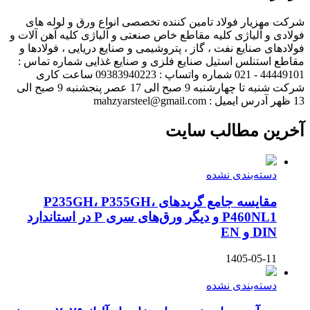
شرکت مهزیار فولاد تامین کننده تخصصی انواع ورق و لوله های
فولادی و آلیاژی کلیه مقاطع خاص صنعتی و آلیاژی کلیه آهن آلات و
فولادهای صنایع نفت ، گاز ، پتروشیمی و صنایع دریایی ، فولادها و
مقاطع استنلس استیل صنایع فلزی و صنایع غذایی شماره تماس :
44449101 - 021 شماره واتساپ : 09383940223 ساعت کاری
شرکت شنبه تا چهارشنبه 9 صبح الی 17 عصر پنجشنبه 9 صبح الی
13 ظهر آدرس ایمیل : mahzyarsteel@gmail.com
آخرین مطالب سایت
دسته‌بندی نشده
مقایسه جامع گریدهای P235GH، P355GH،
P460NL1 و دیگر ورق‌های سری P در استاندارد
DIN و EN
1405-05-11
دسته‌بندی نشده