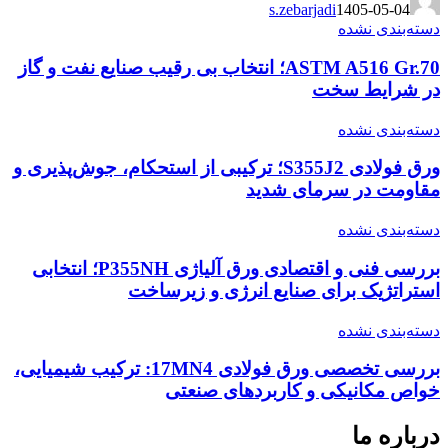
s.zebarjadi
1405-05-04
دسته‌بندی نشده
ASTM A516 Gr.70؛ انتخاب بی رقیب صنایع نفت و گاز
در شرایط سخت
دسته‌بندی نشده
ورق فولادی S355J2؛ ترکیبی از استحکام، جوش‌پذیری و
مقاومت در سرمای شدید
دسته‌بندی نشده
بررسی فنی و اقتصادی ورق آلیاژی P355NH؛ انتخابی
استراتژیک برای صنایع انرژی و زیرساخت
دسته‌بندی نشده
بررسی تخصصی ورق فولادی 17MN4: ترکیب شیمیایی،
خواص مکانیکی و کاربردهای صنعتی
درباره ما