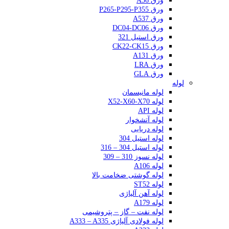
ورق A36
ورق P265-P295-P355
ورق A537
ورق DC04-DC06
ورق استیل 321
ورق CK22-CK15
ورق A131
ورق LRA
ورق GLA
لوله
لوله مانیسمان
لوله X52-X60-X70
لوله API
لوله آتشخوار
لوله دریایی
لوله استیل 304
لوله استیل 304 – 316
لوله نسوز 310 – 309
لوله A106
لوله گوشتی ضخامت بالا
لوله ST52
لوله آهن آلیاژی
لوله A179
لوله نفت – گاز – پتروشیمی
لوله فولادی آلیاژی A333 – A335