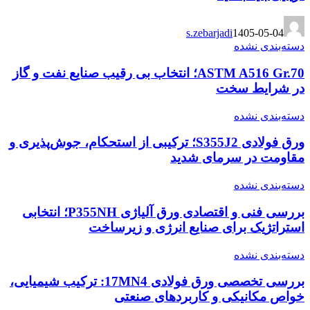
s.zebarjadi
1405-05-04
دسته‌بندی نشده
ASTM A516 Gr.70؛ انتخاب بی رقیب صنایع نفت و گاز
در شرایط سخت
دسته‌بندی نشده
ورق فولادی S355J2؛ ترکیبی از استحکام، جوش‌پذیری و
مقاومت در سرمای شدید
دسته‌بندی نشده
بررسی فنی و اقتصادی ورق آلیاژی P355NH؛ انتخابی
استراتژیک برای صنایع انرژی و زیرساخت
دسته‌بندی نشده
بررسی تخصصی ورق فولادی 17MN4: ترکیب شیمیایی،
خواص مکانیکی و کاربردهای صنعتی