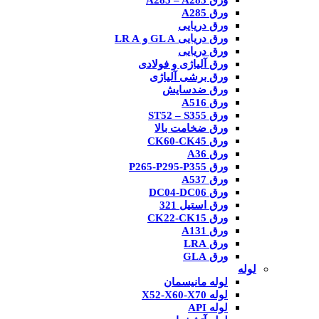
ورق A285 – A283
ورق A285
ورق دریایی
ورق دریایی GL A و LR A
ورق دریایی
ورق آلیاژی و فولادی
ورق برشی آلیاژی
ورق ضدسایش
ورق A516
ورق ST52 – S355
ورق ضخامت بالا
ورق CK60-CK45
ورق A36
ورق P265-P295-P355
ورق A537
ورق DC04-DC06
ورق استیل 321
ورق CK22-CK15
ورق A131
ورق LRA
ورق GLA
لوله
لوله مانیسمان
لوله X52-X60-X70
لوله API