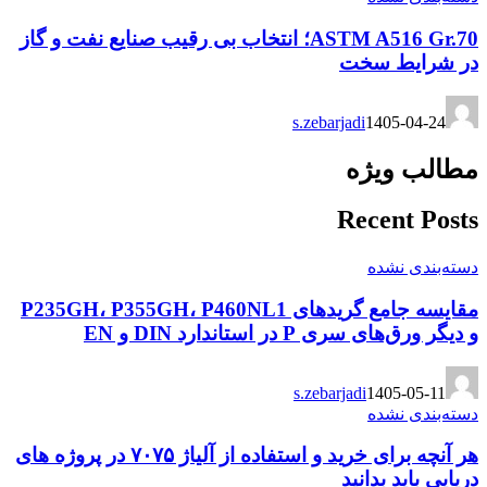
ASTM A516 Gr.70؛ انتخاب بی رقیب صنایع نفت و گاز
در شرایط سخت
s.zebarjadi
1405-04-24
مطالب ویژه
Recent Posts
دسته‌بندی نشده
مقایسه جامع گریدهای P235GH، P355GH، P460NL1
و دیگر ورق‌های سری P در استاندارد DIN و EN
s.zebarjadi
1405-05-11
دسته‌بندی نشده
هر آنچه برای خرید و استفاده از آلیاژ ۷۰۷۵ در پروژه های
دریایی باید بدانید