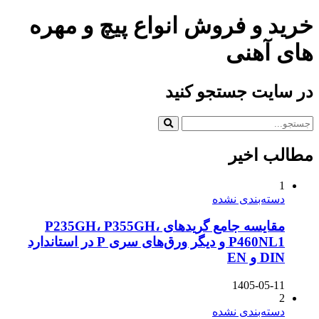
خرید و فروش انواع پیچ و مهره
های آهنی
در سایت جستجو کنید
مطالب اخیر
1
دسته‌بندی نشده
مقایسه جامع گریدهای P235GH، P355GH،
P460NL1 و دیگر ورق‌های سری P در استاندارد
DIN و EN
1405-05-11
2
دسته‌بندی نشده