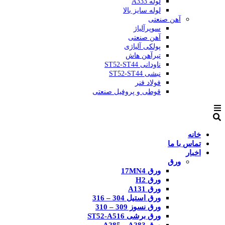
لوله A333
لوله سایز بالا
آهن صنعتی
سوپرآلیاژ
آهن صنعتی
پولکی آلیاژی
تیرآهن هاش
ناودانی ST52-ST44
نبشی ST52-ST44
فولاد فنر
قوطی و پروفیل صنعتی
خانه
تماس با ما
اخبار
ورق
ورق 17MN4
ورق H2
ورق A131
ورق استیل 304 – 316
ورق نسوز 309 – 310
ورق برشی ST52-A516