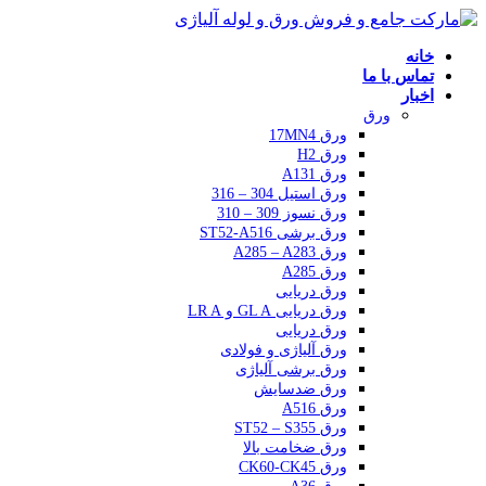
خانه
تماس با ما
اخبار
ورق
ورق 17MN4
ورق H2
ورق A131
ورق استیل 304 – 316
ورق نسوز 309 – 310
ورق برشی ST52-A516
ورق A285 – A283
ورق A285
ورق دریایی
ورق دریایی GL A و LR A
ورق دریایی
ورق آلیاژی و فولادی
ورق برشی آلیاژی
ورق ضدسایش
ورق A516
ورق ST52 – S355
ورق ضخامت بالا
ورق CK60-CK45