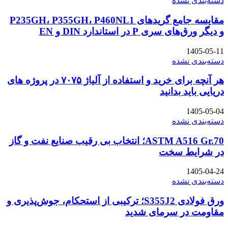
دسته‌بندی نشده
مقایسه جامع گریدهای P235GH، P355GH، P460NL1
و دیگر ورق‌های سری P در استاندارد DIN و EN
1405-05-11
دسته‌بندی نشده
هر آنچه برای خرید و استفاده از آلیاژ ۷۰۷۵ در پروژه های
دریایی باید بدانید
1405-05-04
دسته‌بندی نشده
ASTM A516 Gr.70؛ انتخاب بی رقیب صنایع نفت و گاز
در شرایط سخت
1405-04-24
دسته‌بندی نشده
ورق فولادی S355J2؛ ترکیبی از استحکام، جوش‌پذیری و
مقاومت در سرمای شدید