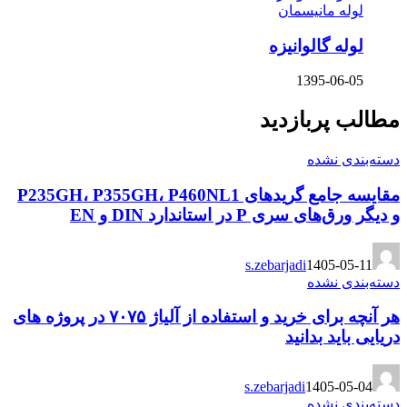
لوله مانیسمان
لوله گالوانیزه
1395-06-05
مطالب پربازدید
دسته‌بندی نشده
مقایسه جامع گریدهای P235GH، P355GH، P460NL1
و دیگر ورق‌های سری P در استاندارد DIN و EN
s.zebarjadi
1405-05-11
دسته‌بندی نشده
هر آنچه برای خرید و استفاده از آلیاژ ۷۰۷۵ در پروژه های
دریایی باید بدانید
s.zebarjadi
1405-05-04
دسته‌بندی نشده