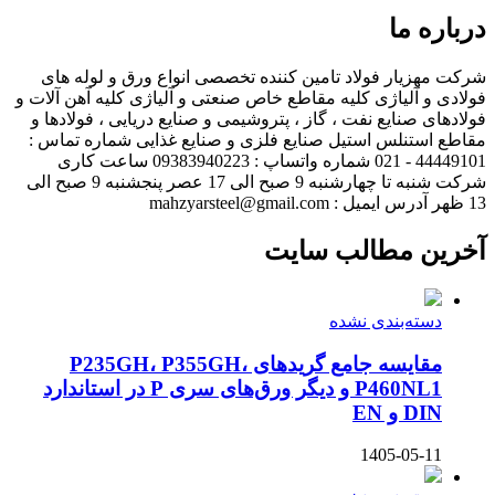
درباره ما
شرکت مهزیار فولاد تامین کننده تخصصی انواع ورق و لوله های
فولادی و آلیاژی کلیه مقاطع خاص صنعتی و آلیاژی کلیه آهن آلات و
فولادهای صنایع نفت ، گاز ، پتروشیمی و صنایع دریایی ، فولادها و
مقاطع استنلس استیل صنایع فلزی و صنایع غذایی شماره تماس :
44449101 - 021 شماره واتساپ : 09383940223 ساعت کاری
شرکت شنبه تا چهارشنبه 9 صبح الی 17 عصر پنجشنبه 9 صبح الی
13 ظهر آدرس ایمیل : mahzyarsteel@gmail.com
آخرین مطالب سایت
دسته‌بندی نشده
مقایسه جامع گریدهای P235GH، P355GH،
P460NL1 و دیگر ورق‌های سری P در استاندارد
DIN و EN
1405-05-11