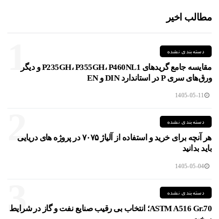
مطالب اخیر
1
دسته‌بندی نشده
مقایسه جامع گریدهای P235GH، P355GH، P460NL1 و دیگر
ورق‌های سری P در استاندارد DIN و EN
1405-05-11
2
دسته‌بندی نشده
هر آنچه برای خرید و استفاده از آلیاژ ۷۰۷۵ در پروژه های دریایی
باید بدانید
1405-05-04
3
دسته‌بندی نشده
ASTM A516 Gr.70؛ انتخاب بی رقیب صنایع نفت و گاز در شرایط