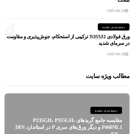
سخت
1405-04-24
4
دسته‌بندی نشده
ورق فولادی S355J2؛ ترکیبی از استحکام، جوش‌پذیری و مقاومت
در سرمای شدید
1405-04-18
مطالب ویژه سایت
دسته‌بندی نشده
مقایسه جامع گریدهای P235GH، P355GH،
P460NL1 و دیگر ورق‌های سری P در استاندارد DIN
و EN