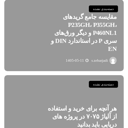
دسته‌بندی نشده
مقایسه جامع گریدهای
P235GH، P355GH،
P460NL1 و دیگر ورق‌های
سری P در استاندارد DIN و
EN
1405-05-11
s.zebarjadi
دسته‌بندی نشده
هر آنچه برای خرید و استفاده
از آلیاژ ۷۰۷۵ در پروژه های
دریایی باید بدانید