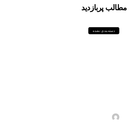
مطالب پربازدید
دسته‌بندی نشده
مقایسه جامع گریدهای P235GH،
P355GH، P460NL1 و دیگر
ورق‌های سری P در استاندارد DIN
و EN
1405-05-11
s.zebarjadi