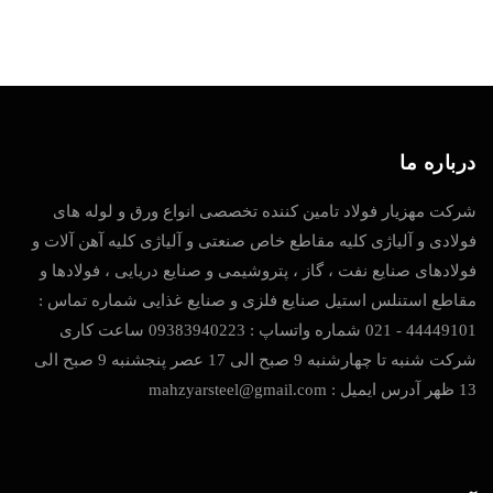
درباره ما
شرکت مهزیار فولاد تامین کننده تخصصی انواع ورق و لوله های
فولادی و آلیاژی کلیه مقاطع خاص صنعتی و آلیاژی کلیه آهن آلات و
فولادهای صنایع نفت ، گاز ، پتروشیمی و صنایع دریایی ، فولادها و
مقاطع استنلس استیل صنایع فلزی و صنایع غذایی شماره تماس :
44449101 - 021 شماره واتساپ : 09383940223 ساعت کاری
شرکت شنبه تا چهارشنبه 9 صبح الی 17 عصر پنجشنبه 9 صبح الی
13 ظهر آدرس ایمیل : mahzyarsteel@gmail.com