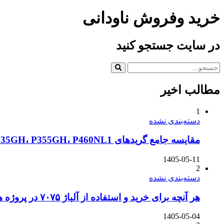
خرید وفروش ناودانی
در سایت جستجو کنید
مطالب اخیر
1
دسته‌بندی نشده
مقایسه جامع گریدهای P235GH، P355GH، P460NL1 و دیگر ورق‌های سری P در استاندارد DIN و EN
1405-05-11
2
دسته‌بندی نشده
هر آنچه برای خرید و استفاده از آلیاژ ۷۰۷۵ در پروژه های دریایی باید بدانید
1405-05-04