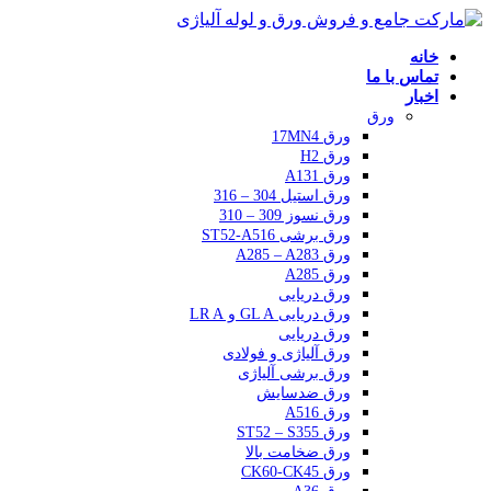
خانه
تماس با ما
اخبار
ورق
ورق 17MN4
ورق H2
ورق A131
ورق استیل 304 – 316
ورق نسوز 309 – 310
ورق برشی ST52-A516
ورق A285 – A283
ورق A285
ورق دریایی
ورق دریایی GL A و LR A
ورق دریایی
ورق آلیاژی و فولادی
ورق برشی آلیاژی
ورق ضدسایش
ورق A516
ورق ST52 – S355
ورق ضخامت بالا
ورق CK60-CK45