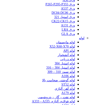
ورق A36
ورق P265-P295-P355
ورق A537
ورق DC04-DC06
ورق استیل 321
ورق CK22-CK15
ورق A131
ورق LRA
ورق GLA
لوله
لوله مانیسمان
لوله X52-X60-X70
لوله API
لوله آتشخوار
لوله دریایی
لوله استیل 304
لوله استیل 304 – 316
لوله نسوز 310 – 309
لوله A106
لوله گوشتی ضخامت بالا
لوله ST52
لوله آهن آلیاژی
لوله A179
لوله نفت – گاز – پتروشیمی
لوله فولادی آلیاژی A333 – A335