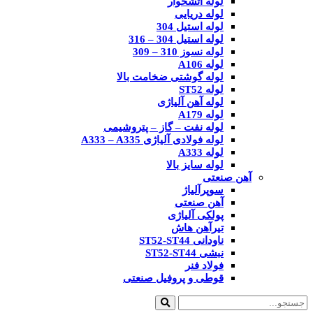
لوله آتشخوار
لوله دریایی
لوله استیل 304
لوله استیل 304 – 316
لوله نسوز 310 – 309
لوله A106
لوله گوشتی ضخامت بالا
لوله ST52
لوله آهن آلیاژی
لوله A179
لوله نفت – گاز – پتروشیمی
لوله فولادی آلیاژی A333 – A335
لوله A333
لوله سایز بالا
آهن صنعتی
سوپرآلیاژ
آهن صنعتی
پولکی آلیاژی
تیرآهن هاش
ناودانی ST52-ST44
نبشی ST52-ST44
فولاد فنر
قوطی و پروفیل صنعتی