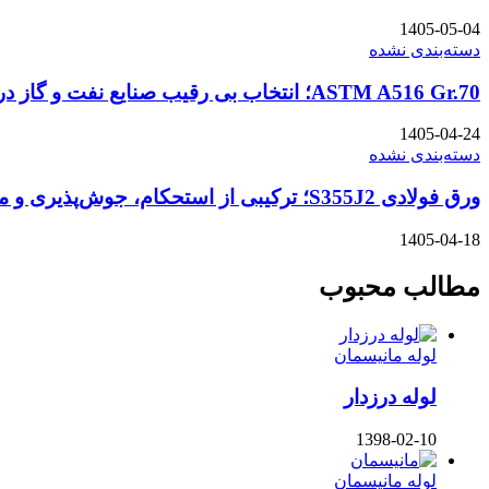
1405-05-04
دسته‌بندی نشده
ASTM A516 Gr.70؛ انتخاب بی رقیب صنایع نفت و گاز در شرایط سخت
1405-04-24
دسته‌بندی نشده
ورق فولادی S355J2؛ ترکیبی از استحکام، جوش‌پذیری و مقاومت در سرمای شدید
1405-04-18
مطالب محبوب
لوله مانیسمان
لوله درزدار
1398-02-10
لوله مانیسمان