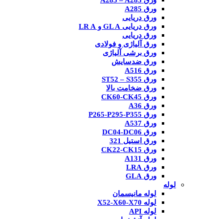
ورق A285 – A283
ورق A285
ورق دریایی
ورق دریایی GL A و LR A
ورق دریایی
ورق آلیاژی و فولادی
ورق برشی آلیاژی
ورق ضدسایش
ورق A516
ورق ST52 – S355
ورق ضخامت بالا
ورق CK60-CK45
ورق A36
ورق P265-P295-P355
ورق A537
ورق DC04-DC06
ورق استیل 321
ورق CK22-CK15
ورق A131
ورق LRA
ورق GLA
لوله
لوله مانیسمان
لوله X52-X60-X70
لوله API