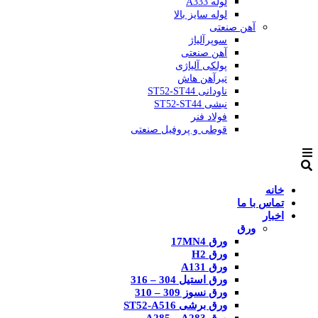
لوله A333
لوله سایز بالا
آهن صنعتی
سوپرآلیاژ
آهن صنعتی
پولکی آلیاژی
تیرآهن هاش
ناودانی ST52-ST44
نبشی ST52-ST44
فولاد فنر
قوطی و پروفیل صنعتی
خانه
تماس با ما
اخبار
ورق
ورق 17MN4
ورق H2
ورق A131
ورق استیل 304 – 316
ورق نسوز 309 – 310
ورق برشی ST52-A516