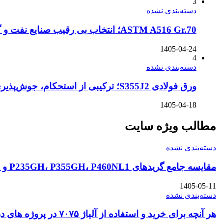
3
دسته‌بندی نشده
ASTM A516 Gr.70؛ انتخاب بی رقیب صنایع نفت و گاز در شرایط سخت
1405-04-24
4
دسته‌بندی نشده
ورق فولادی S355J2؛ ترکیبی از استحکام، جوش‌پذیری و مقاومت در سرمای شدید
1405-04-18
مطالب ویژه سایت
دسته‌بندی نشده
مقایسه جامع گریدهای P235GH، P355GH، P460NL1 و دیگر ورق‌های سری P در استاندارد DIN و EN
1405-05-11
دسته‌بندی نشده
هر آنچه برای خرید و استفاده از آلیاژ ۷۰۷۵ در پروژه های دریایی باید بدانید