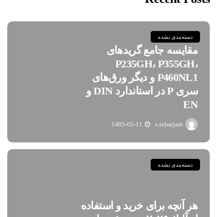
دسته‌بندی نشده
مقایسه جامع گریدهای
P235GH، P355GH،
P460NL1 و دیگر ورق‌های
سری P در استاندارد DIN و
EN
1405-05-11
s.zebarjadi
دسته‌بندی نشده
هر آنچه برای خرید و استفاده