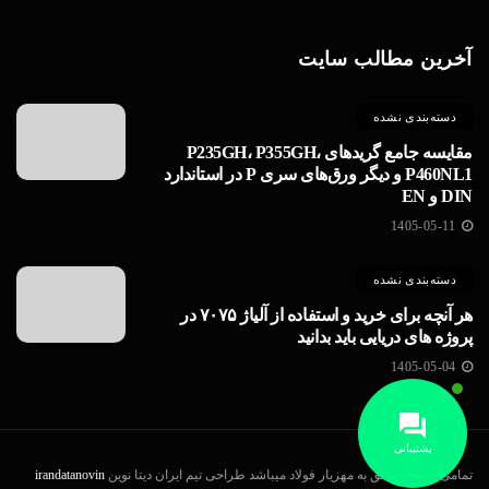
آخرین مطالب سایت
دسته‌بندی نشده
مقایسه جامع گریدهای P235GH، P355GH،
P460NL1 و دیگر ورق‌های سری P در استاندارد
DIN و EN
1405-05-11
دسته‌بندی نشده
هر آنچه برای خرید و استفاده از آلیاژ ۷۰۷۵ در
پروژه های دریایی باید بدانید
1405-05-04
پشتیبانی
تمامی حقوق متعلق به مهزیار فولاد میباشد طراحی تیم ایران دیتا نوین
irandatanovin