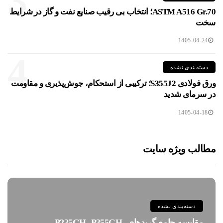
3
ASTM A516 Gr.70؛ انتخاب بی رقیب صنایع نفت و گاز در شرایط
سخت
1405-04-24
4
دسته‌بندی نشده
ورق فولادی S355J2؛ ترکیبی از استحکام، جوش‌پذیری و مقاومت
در سرمای شدید
1405-04-18
مطالب ویژه سایت
دسته‌بندی نشده
مقایسه جامع گریدهای P235GH، P355GH،