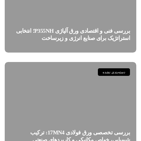
بررسی فنی و اقتصادی ورق آلیاژی P355NH؛ انتخابی
استراتژیک برای صنایع انرژی و زیرساخت
دسته‌بندی نشده
بررسی تخصصی ورق فولادی 17MN4: ترکیب
شیمیایی، خواص مکانیکی و کاربردهای صنعتی