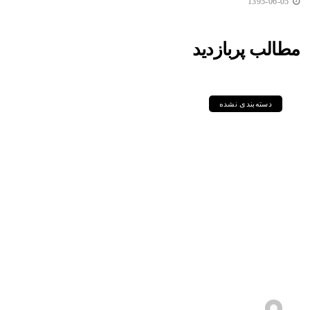
1395-06-05
مطالب پربازدید
دسته‌بندی نشده
مقایسه جامع گریدهای P235GH،
P355GH، P460NL1 و دیگر
ورق‌های سری P در استاندارد DIN
و EN
1405-05-11
s.zebarjadi