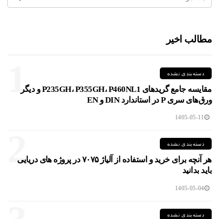
مطالب اخیر
1
دسته‌بندی نشده
مقایسه جامع گریدهای P235GH، P355GH، P460NL1 و دیگر
ورق‌های سری P در استاندارد DIN و EN
1405-05-11
2
دسته‌بندی نشده
هر آنچه برای خرید و استفاده از آلیاژ ۷۰۷۵ در پروژه های دریایی
باید بدانید
1405-05-04
دسته‌بندی نشده