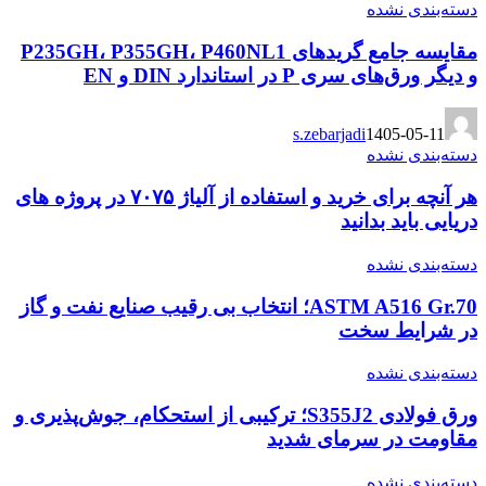
دسته‌بندی نشده
مقایسه جامع گریدهای P235GH، P355GH، P460NL1
و دیگر ورق‌های سری P در استاندارد DIN و EN
s.zebarjadi
1405-05-11
دسته‌بندی نشده
هر آنچه برای خرید و استفاده از آلیاژ ۷۰۷۵ در پروژه های
دریایی باید بدانید
دسته‌بندی نشده
ASTM A516 Gr.70؛ انتخاب بی رقیب صنایع نفت و گاز
در شرایط سخت
دسته‌بندی نشده
ورق فولادی S355J2؛ ترکیبی از استحکام، جوش‌پذیری و
مقاومت در سرمای شدید
دسته‌بندی نشده