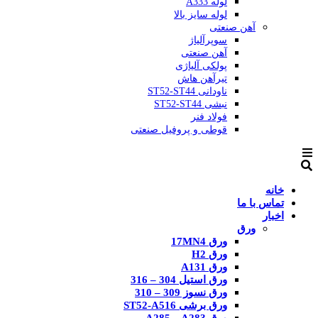
لوله A333
لوله سایز بالا
آهن صنعتی
سوپرآلیاژ
آهن صنعتی
پولکی آلیاژی
تیرآهن هاش
ناودانی ST52-ST44
نبشی ST52-ST44
فولاد فنر
قوطی و پروفیل صنعتی
خانه
تماس با ما
اخبار
ورق
ورق 17MN4
ورق H2
ورق A131
ورق استیل 304 – 316
ورق نسوز 309 – 310
ورق برشی ST52-A516