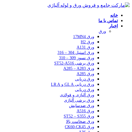
خانه
تماس با ما
اخبار
ورق
ورق 17MN4
ورق H2
ورق A131
ورق استیل 304 – 316
ورق نسوز 309 – 310
ورق برشی ST52-A516
ورق A285 – A283
ورق A285
ورق دریایی
ورق دریایی GL A و LR A
ورق دریایی
ورق آلیاژی و فولادی
ورق برشی آلیاژی
ورق ضدسایش
ورق A516
ورق ST52 – S355
ورق ضخامت بالا
ورق CK60-CK45