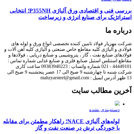
بررسی فنی و اقتصادی ورق آلیاژی P355NH؛ انتخابی
استراتژیک برای صنایع انرژی و زیرساخت
درباره ما
شرکت مهزیار فولاد تامین کننده تخصصی انواع ورق و لوله های
فولادی و آلیاژی کلیه مقاطع خاص صنعتی و آلیاژی کلیه آهن آلات و
فولادهای صنایع نفت ، گاز ، پتروشیمی و صنایع دریایی ، فولادها و
مقاطع استنلس استیل صنایع فلزی و صنایع غذایی شماره تماس :
44449101 - 021 شماره واتساپ : 09383940223 ساعت کاری
شرکت شنبه تا چهارشنبه 9 صبح الی 17 عصر پنجشنبه 9 صبح الی
13 ظهر آدرس ایمیل : mahzyarsteel@gmail.com
آخرین مطالب سایت
دسته‌بندی نشده
لوله‌های آلیاژی NACE؛ راهکار مطمئن برای مقابله
با خوردگی ترش در صنعت نفت و گاز