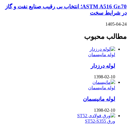
ASTM A516 Gr.70؛ انتخاب بی رقیب صنایع نفت و گاز
در شرایط سخت
1405-04-24
مطالب محبوب
لوله مانیسمان
لوله درزدار
1398-02-10
لوله مانیسمان
لوله مانیسمان
1398-02-10
ورق ST52-S355