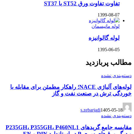
تفاوت تفاوت ورق ST52 با ST37
1399-08-07
لوله مانیسمان
لوله گالوانیزه
1395-06-05
مطالب پربازدید
دسته‌بندی نشده
لوله‌های آلیاژی NACE؛ راهکار مطمئن برای مقابله با
خوردگی ترش در صنعت نفت و گاز
s.zebarjadi
1405-05-18
دسته‌بندی نشده
مقایسه جامع گریدهای P235GH، P355GH، P460NL1
و دیگر ورق‌های سری P در استاندارد DIN و EN