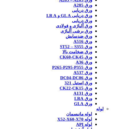
ورق A285 – A283
ورق A285
ورق دریایی
ورق دریایی GL A و LR A
ورق دریایی
ورق آلیاژی و فولادی
ورق برشی آلیاژی
ورق ضدسایش
ورق A516
ورق ST52 – S355
ورق ضخامت بالا
ورق CK60-CK45
ورق A36
ورق P265-P295-P355
ورق A537
ورق DC04-DC06
ورق استیل 321
ورق CK22-CK15
ورق A131
ورق LRA
ورق GLA
لوله
لوله مانیسمان
لوله X52-X60-X70
لوله API