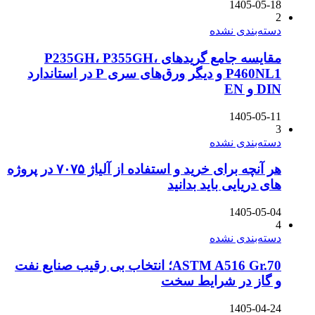
1405-05-18
2
دسته‌بندی نشده
مقایسه جامع گریدهای P235GH، P355GH،
P460NL1 و دیگر ورق‌های سری P در استاندارد
DIN و EN
1405-05-11
3
دسته‌بندی نشده
هر آنچه برای خرید و استفاده از آلیاژ ۷۰۷۵ در پروژه
های دریایی باید بدانید
1405-05-04
4
دسته‌بندی نشده
ASTM A516 Gr.70؛ انتخاب بی رقیب صنایع نفت
و گاز در شرایط سخت
1405-04-24