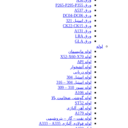
ورق A36
ورق P265-P295-P355
ورق A537
ورق DC04-DC06
ورق استیل 321
ورق CK22-CK15
ورق A131
ورق LRA
ورق GLA
لوله
لوله مانیسمان
لوله X52-X60-X70
لوله API
لوله آتشخوار
لوله دریایی
لوله استیل 304
لوله استیل 304 – 316
لوله نسوز 310 – 309
لوله A106
لوله گوشتی ضخامت بالا
لوله ST52
لوله آهن آلیاژی
لوله A179
لوله نفت – گاز – پتروشیمی
لوله فولادی آلیاژی A333 – A335