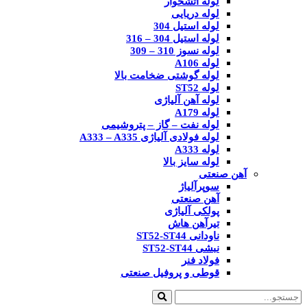
لوله آتشخوار
لوله دریایی
لوله استیل 304
لوله استیل 304 – 316
لوله نسوز 310 – 309
لوله A106
لوله گوشتی ضخامت بالا
لوله ST52
لوله آهن آلیاژی
لوله A179
لوله نفت – گاز – پتروشیمی
لوله فولادی آلیاژی A333 – A335
لوله A333
لوله سایز بالا
آهن صنعتی
سوپرآلیاژ
آهن صنعتی
پولکی آلیاژی
تیرآهن هاش
ناودانی ST52-ST44
نبشی ST52-ST44
فولاد فنر
قوطی و پروفیل صنعتی