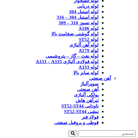
لوله آتشخوار
لوله دریایی
لوله استیل 304
لوله استیل 304 – 316
لوله نسوز 310 – 309
لوله A106
لوله گوشتی ضخامت بالا
لوله ST52
لوله آهن آلیاژی
لوله A179
لوله نفت – گاز – پتروشیمی
لوله فولادی آلیاژی A333 – A335
لوله A333
لوله سایز بالا
آهن صنعتی
سوپرآلیاژ
آهن صنعتی
پولکی آلیاژی
تیرآهن هاش
ناودانی ST52-ST44
نبشی ST52-ST44
فولاد فنر
قوطی و پروفیل صنعتی