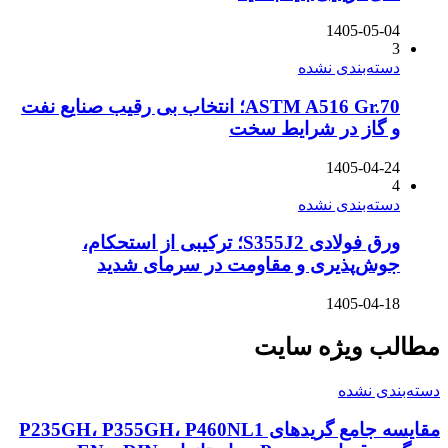
1405-05-04
3
دسته‌بندی نشده
ASTM A516 Gr.70؛ انتخاب بی رقیب صنایع نفت
و گاز در شرایط سخت
1405-04-24
4
دسته‌بندی نشده
ورق فولادی S355J2؛ ترکیبی از استحکام،
جوش‌پذیری و مقاومت در سرمای شدید
1405-04-18
مطالب ویژه سایت
دسته‌بندی نشده
مقایسه جامع گریدهای P235GH، P355GH، P460NL1