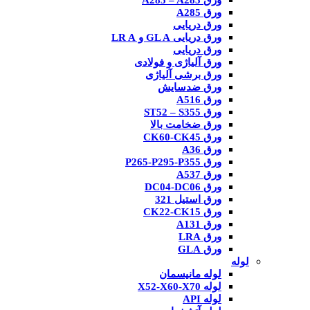
ورق A285 – A283
ورق A285
ورق دریایی
ورق دریایی GL A و LR A
ورق دریایی
ورق آلیاژی و فولادی
ورق برشی آلیاژی
ورق ضدسایش
ورق A516
ورق ST52 – S355
ورق ضخامت بالا
ورق CK60-CK45
ورق A36
ورق P265-P295-P355
ورق A537
ورق DC04-DC06
ورق استیل 321
ورق CK22-CK15
ورق A131
ورق LRA
ورق GLA
لوله
لوله مانیسمان
لوله X52-X60-X70
لوله API