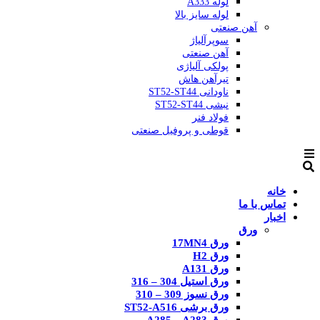
لوله A333
لوله سایز بالا
آهن صنعتی
سوپرآلیاژ
آهن صنعتی
پولکی آلیاژی
تیرآهن هاش
ناودانی ST52-ST44
نبشی ST52-ST44
فولاد فنر
قوطی و پروفیل صنعتی
خانه
تماس با ما
اخبار
ورق
ورق 17MN4
ورق H2
ورق A131
ورق استیل 304 – 316
ورق نسوز 309 – 310
ورق برشی ST52-A516