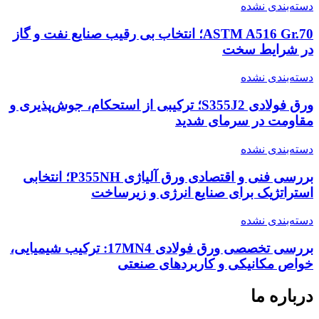
دسته‌بندی نشده
ASTM A516 Gr.70؛ انتخاب بی رقیب صنایع نفت و گاز
در شرایط سخت
دسته‌بندی نشده
ورق فولادی S355J2؛ ترکیبی از استحکام، جوش‌پذیری و
مقاومت در سرمای شدید
دسته‌بندی نشده
بررسی فنی و اقتصادی ورق آلیاژی P355NH؛ انتخابی
استراتژیک برای صنایع انرژی و زیرساخت
دسته‌بندی نشده
بررسی تخصصی ورق فولادی 17MN4: ترکیب شیمیایی،
خواص مکانیکی و کاربردهای صنعتی
درباره ما