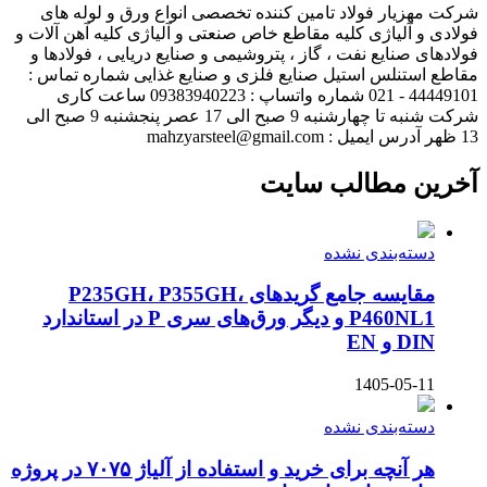
شرکت مهزیار فولاد تامین کننده تخصصی انواع ورق و لوله های
فولادی و آلیاژی کلیه مقاطع خاص صنعتی و آلیاژی کلیه آهن آلات و
فولادهای صنایع نفت ، گاز ، پتروشیمی و صنایع دریایی ، فولادها و
مقاطع استنلس استیل صنایع فلزی و صنایع غذایی شماره تماس :
44449101 - 021 شماره واتساپ : 09383940223 ساعت کاری
شرکت شنبه تا چهارشنبه 9 صبح الی 17 عصر پنجشنبه 9 صبح الی
13 ظهر آدرس ایمیل : mahzyarsteel@gmail.com
آخرین مطالب سایت
دسته‌بندی نشده
مقایسه جامع گریدهای P235GH، P355GH،
P460NL1 و دیگر ورق‌های سری P در استاندارد
DIN و EN
1405-05-11
دسته‌بندی نشده
هر آنچه برای خرید و استفاده از آلیاژ ۷۰۷۵ در پروژه