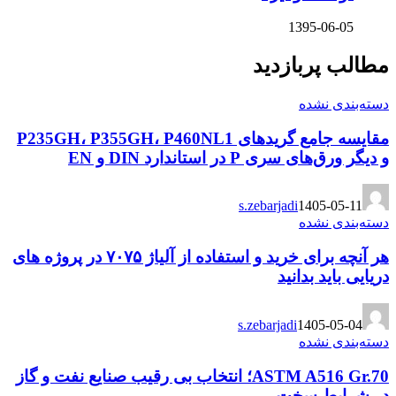
1395-06-05
مطالب پربازدید
دسته‌بندی نشده
مقایسه جامع گریدهای P235GH، P355GH، P460NL1
و دیگر ورق‌های سری P در استاندارد DIN و EN
s.zebarjadi
1405-05-11
دسته‌بندی نشده
هر آنچه برای خرید و استفاده از آلیاژ ۷۰۷۵ در پروژه های
دریایی باید بدانید
s.zebarjadi
1405-05-04
دسته‌بندی نشده
ASTM A516 Gr.70؛ انتخاب بی رقیب صنایع نفت و گاز
در شرایط سخت