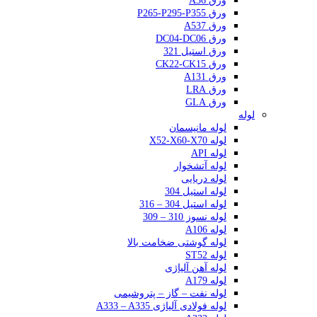
ورق A36
ورق P265-P295-P355
ورق A537
ورق DC04-DC06
ورق استیل 321
ورق CK22-CK15
ورق A131
ورق LRA
ورق GLA
لوله
لوله مانیسمان
لوله X52-X60-X70
لوله API
لوله آتشخوار
لوله دریایی
لوله استیل 304
لوله استیل 304 – 316
لوله نسوز 310 – 309
لوله A106
لوله گوشتی ضخامت بالا
لوله ST52
لوله آهن آلیاژی
لوله A179
لوله نفت – گاز – پتروشیمی
لوله فولادی آلیاژی A333 – A335