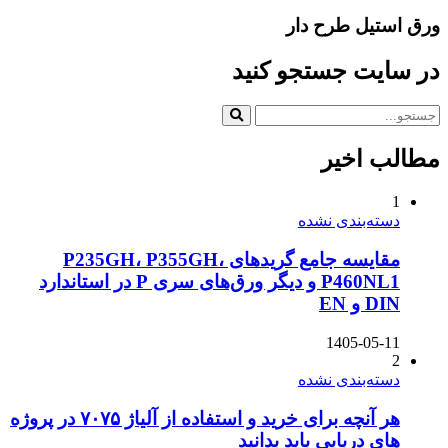
ورق استیل طرح دار
در سایت جستجو کنید
مطالب اخیر
1
دسته‌بندی نشده
مقایسه جامع گریدهای P235GH، P355GH،
P460NL1 و دیگر ورق‌های سری P در استاندارد
DIN و EN
1405-05-11
2
دسته‌بندی نشده
هر آنچه برای خرید و استفاده از آلیاژ ۷۰۷۵ در پروژه
های دریایی باید بدانید