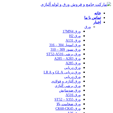
خانه
تماس با ما
اخبار
ورق
ورق 17MN4
ورق H2
ورق A131
ورق استیل 304 – 316
ورق نسوز 309 – 310
ورق برشی ST52-A516
ورق A285 – A283
ورق A285
ورق دریایی
ورق دریایی GL A و LR A
ورق دریایی
ورق آلیاژی و فولادی
ورق برشی آلیاژی
ورق ضدسایش
ورق A516
ورق ST52 – S355
ورق ضخامت بالا
ورق CK60-CK45