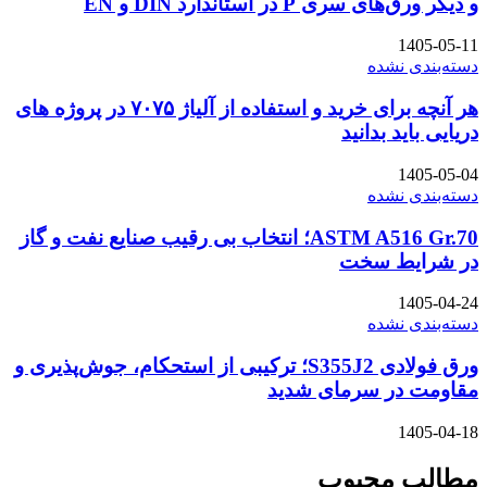
و دیگر ورق‌های سری P در استاندارد DIN و EN
1405-05-11
دسته‌بندی نشده
هر آنچه برای خرید و استفاده از آلیاژ ۷۰۷۵ در پروژه های
دریایی باید بدانید
1405-05-04
دسته‌بندی نشده
ASTM A516 Gr.70؛ انتخاب بی رقیب صنایع نفت و گاز
در شرایط سخت
1405-04-24
دسته‌بندی نشده
ورق فولادی S355J2؛ ترکیبی از استحکام، جوش‌پذیری و
مقاومت در سرمای شدید
1405-04-18
مطالب محبوب