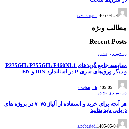
s.zebarjadi
1405-04-24
مطالب ویژه
Recent Posts
دسته‌بندی نشده
مقایسه جامع گریدهای P235GH، P355GH، P460NL1
و دیگر ورق‌های سری P در استاندارد DIN و EN
s.zebarjadi
1405-05-11
دسته‌بندی نشده
هر آنچه برای خرید و استفاده از آلیاژ ۷۰۷۵ در پروژه های
دریایی باید بدانید
s.zebarjadi
1405-05-04