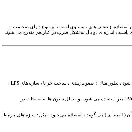
نبشی معمولی و یا مساوی ( L ) استفاده کنند ، تنها راه چاره برایشان استفاده از نبشی های نامساوی است ، این نوع دارای ضخامت و
می شود ، در نقشه اگر بال ها نا مساوی باشند ، اندازه ی دو بال به شکل ضرب در کنار هم مندرج می شوند
از مقطع مهمی است که در صنعت نبشی و در ساختمان سازی کاربرد دارد ، از همانطور که میدانید ، از این مقطع استفاده های گوناگونی می شود ، بطور مثال : عضو باربندی ، ساخت خر پا ، سازه های LFS ،
این نبشی ها به شکل شاخه ای یا خرد شده توسط مهندس ها استفاده می شوند ، معمولا برای اتصال پل ها به ستون ها از نبشی با سایز 50 تا 150 متر استفاده می شود ، و اتصال ستون ها به صفحات در
ن ( لقمه ای ) می گویند ، استفاده می شود ، مثل : سازه های مرتبط