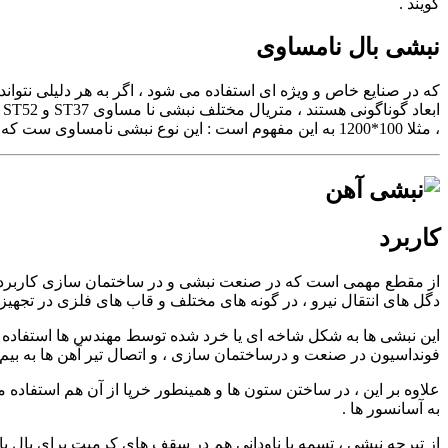
گویند .
نبشی بال نامساوی
، مثلا 100*1200 به این مفهوم است : این نوع نبشی نامساوی ست که یک بال آن 200 میلی متر است ، و بال دیگر آن 100 میلی متر است .
کاربرد
دگل های انتقال نیرو ، در گونه های مختلف و قاب های فلزی در تجهیز
فونداسیون در صنعت و درساختمان سازی ، و اتصال تیر آهن ها به بیم 
علاوه بر این ، در ساختن ستون ها و همینطور خرپا از آن هم استفاده 
به آسانسور ها .
از تیرچه نبشی ، تسمه یا ناودانی هم در سقف های کرمیت برای بال با