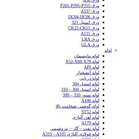
ورق A36
ورق P265-P295-P355
ورق A537
ورق DC04-DC06
ورق استیل 321
ورق CK22-CK15
ورق A131
ورق LRA
ورق GLA
لوله
لوله مانیسمان
لوله X52-X60-X70
لوله API
لوله آتشخوار
لوله دریایی
لوله استیل 304
لوله استیل 304 – 316
لوله نسوز 310 – 309
لوله A106
لوله گوشتی ضخامت بالا
لوله ST52
لوله آهن آلیاژی
لوله A179
لوله نفت – گاز – پتروشیمی
لوله فولادی آلیاژی A333 – A335