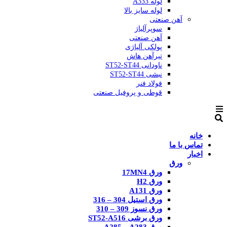
لوله A333
لوله سایز بالا
آهن صنعتی
سوپرآلیاژ
آهن صنعتی
پولکی آلیاژی
تیرآهن هاش
ناودانی ST52-ST44
نبشی ST52-ST44
فولاد فنر
قوطی و پروفیل صنعتی
خانه
تماس با ما
اخبار
ورق
ورق 17MN4
ورق H2
ورق A131
ورق استیل 304 – 316
ورق نسوز 309 – 310
ورق برشی ST52-A516