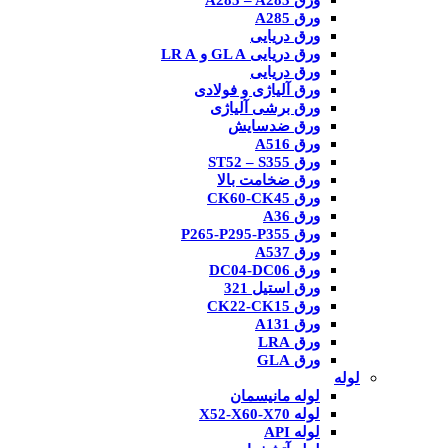
ورق A285 – A283
ورق A285
ورق دریایی
ورق دریایی GL A و LR A
ورق دریایی
ورق آلیاژی و فولادی
ورق برشی آلیاژی
ورق ضدسایش
ورق A516
ورق ST52 – S355
ورق ضخامت بالا
ورق CK60-CK45
ورق A36
ورق P265-P295-P355
ورق A537
ورق DC04-DC06
ورق استیل 321
ورق CK22-CK15
ورق A131
ورق LRA
ورق GLA
لوله
لوله مانیسمان
لوله X52-X60-X70
لوله API