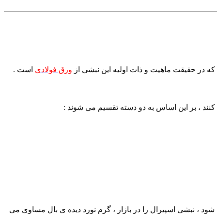
ورق فولادی
است .
نند ، بر این اساس به دو دسته تقسیم می شوند :
این نوع دارای بال مساوی سبک بوده که در سایز های 20*20*2 تا 50*50*5 تولید و عرضه می شود ، نبشی اسپیرال را در بازار ، گرم نورد دیده ی بال مساوی می