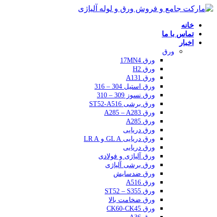
خانه
تماس با ما
اخبار
ورق
ورق 17MN4
ورق H2
ورق A131
ورق استیل 304 – 316
ورق نسوز 309 – 310
ورق برشی ST52-A516
ورق A285 – A283
ورق A285
ورق دریایی
ورق دریایی GL A و LR A
ورق دریایی
ورق آلیاژی و فولادی
ورق برشی آلیاژی
ورق ضدسایش
ورق A516
ورق ST52 – S355
ورق ضخامت بالا
ورق CK60-CK45