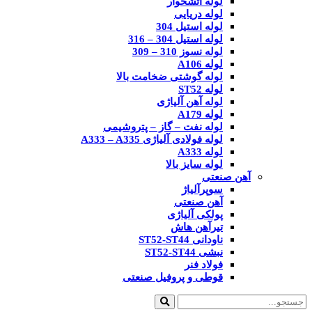
لوله آتشخوار
لوله دریایی
لوله استیل 304
لوله استیل 304 – 316
لوله نسوز 310 – 309
لوله A106
لوله گوشتی ضخامت بالا
لوله ST52
لوله آهن آلیاژی
لوله A179
لوله نفت – گاز – پتروشیمی
لوله فولادی آلیاژی A333 – A335
لوله A333
لوله سایز بالا
آهن صنعتی
سوپرآلیاژ
آهن صنعتی
پولکی آلیاژی
تیرآهن هاش
ناودانی ST52-ST44
نبشی ST52-ST44
فولاد فنر
قوطی و پروفیل صنعتی