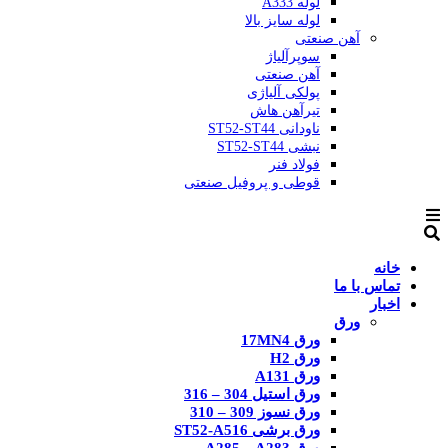
لوله A333
لوله سایز بالا
آهن صنعتی
سوپرآلیاژ
آهن صنعتی
پولکی آلیاژی
تیرآهن هاش
ناودانی ST52-ST44
نبشی ST52-ST44
فولاد فنر
قوطی و پروفیل صنعتی
خانه
تماس با ما
اخبار
ورق
ورق 17MN4
ورق H2
ورق A131
ورق استیل 304 – 316
ورق نسوز 309 – 310
ورق برشی ST52-A516