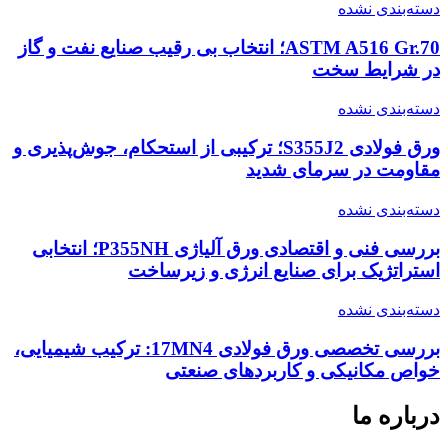
دسته‌بندی نشده
ASTM A516 Gr.70؛ انتخاب بی رقیب صنایع نفت و گاز
در شرایط سخت
دسته‌بندی نشده
ورق فولادی S355J2؛ ترکیبی از استحکام، جوش‌پذیری و
مقاومت در سرمای شدید
دسته‌بندی نشده
بررسی فنی و اقتصادی ورق آلیاژی P355NH؛ انتخابی
استراتژیک برای صنایع انرژی و زیرساخت
دسته‌بندی نشده
بررسی تخصصی ورق فولادی 17MN4: ترکیب شیمیایی،
خواص مکانیکی و کاربردهای صنعتی
درباره ما