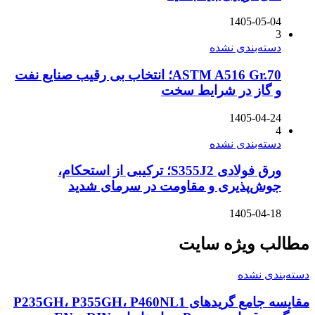
1405-05-04
3
دسته‌بندی نشده
ASTM A516 Gr.70؛ انتخاب بی رقیب صنایع نفت
و گاز در شرایط سخت
1405-04-24
4
دسته‌بندی نشده
ورق فولادی S355J2؛ ترکیبی از استحکام،
جوش‌پذیری و مقاومت در سرمای شدید
1405-04-18
مطالب ویژه سایت
دسته‌بندی نشده
مقایسه جامع گریدهای P235GH، P355GH، P460NL1