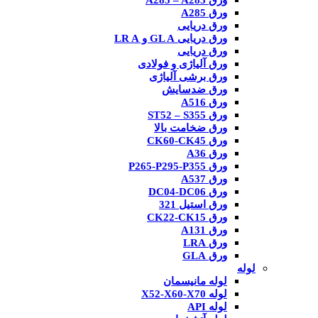
ورق A285 – A283
ورق A285
ورق دریایی
ورق دریایی GL A و LR A
ورق دریایی
ورق آلیاژی و فولادی
ورق برشی آلیاژی
ورق ضدسایش
ورق A516
ورق ST52 – S355
ورق ضخامت بالا
ورق CK60-CK45
ورق A36
ورق P265-P295-P355
ورق A537
ورق DC04-DC06
ورق استیل 321
ورق CK22-CK15
ورق A131
ورق LRA
ورق GLA
لوله
لوله مانیسمان
لوله X52-X60-X70
لوله API