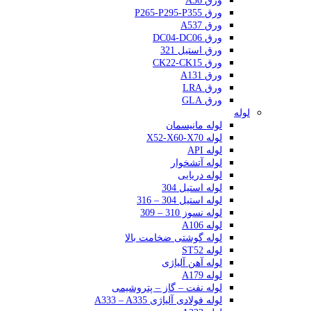
ورق A36
ورق P265-P295-P355
ورق A537
ورق DC04-DC06
ورق استیل 321
ورق CK22-CK15
ورق A131
ورق LRA
ورق GLA
لوله
لوله مانیسمان
لوله X52-X60-X70
لوله API
لوله آتشخوار
لوله دریایی
لوله استیل 304
لوله استیل 304 – 316
لوله نسوز 310 – 309
لوله A106
لوله گوشتی ضخامت بالا
لوله ST52
لوله آهن آلیاژی
لوله A179
لوله نفت – گاز – پتروشیمی
لوله فولادی آلیاژی A333 – A335