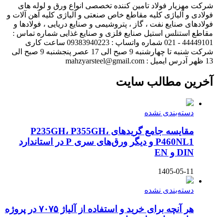
شرکت مهزیار فولاد تامین کننده تخصصی انواع ورق و لوله های
فولادی و آلیاژی کلیه مقاطع خاص صنعتی و آلیاژی کلیه آهن آلات و
فولادهای صنایع نفت ، گاز ، پتروشیمی و صنایع دریایی ، فولادها و
مقاطع استنلس استیل صنایع فلزی و صنایع غذایی شماره تماس :
44449101 - 021 شماره واتساپ : 09383940223 ساعت کاری
شرکت شنبه تا چهارشنبه 9 صبح الی 17 عصر پنجشنبه 9 صبح الی
13 ظهر آدرس ایمیل : mahzyarsteel@gmail.com
آخرین مطالب سایت
دسته‌بندی نشده
مقایسه جامع گریدهای P235GH، P355GH،
P460NL1 و دیگر ورق‌های سری P در استاندارد
DIN و EN
1405-05-11
دسته‌بندی نشده
هر آنچه برای خرید و استفاده از آلیاژ ۷۰۷۵ در پروژه