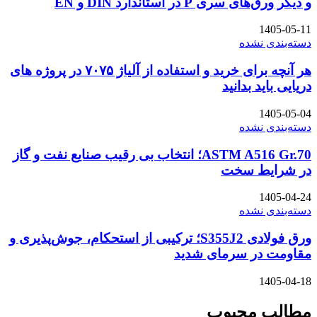
و دیگر ورق‌های سری P در استاندارد DIN و EN
1405-05-11
دسته‌بندی نشده
هر آنچه برای خرید و استفاده از آلیاژ ۷۰۷۵ در پروژه های
دریایی باید بدانید
1405-05-04
دسته‌بندی نشده
ASTM A516 Gr.70؛ انتخاب بی رقیب صنایع نفت و گاز
در شرایط سخت
1405-04-24
دسته‌بندی نشده
ورق فولادی S355J2؛ ترکیبی از استحکام، جوش‌پذیری و
مقاومت در سرمای شدید
1405-04-18
مطالب محبوب