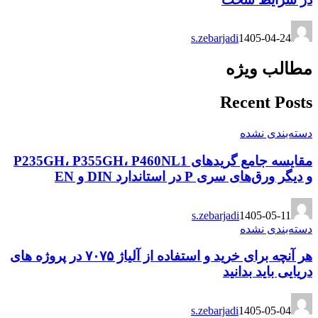
s.zebarjadi
1405-04-24
مطالب ویژه
Recent Posts
دسته‌بندی نشده
مقایسه جامع گریدهای P235GH، P355GH، P460NL1
و دیگر ورق‌های سری P در استاندارد DIN و EN
s.zebarjadi
1405-05-11
دسته‌بندی نشده
هر آنچه برای خرید و استفاده از آلیاژ ۷۰۷۵ در پروژه های
دریایی باید بدانید
s.zebarjadi
1405-05-04