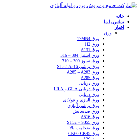
خانه
تماس با ما
اخبار
ورق
ورق 17MN4
ورق H2
ورق A131
ورق استیل 304 – 316
ورق نسوز 309 – 310
ورق برشی ST52-A516
ورق A285 – A283
ورق A285
ورق دریایی
ورق دریایی GL A و LR A
ورق دریایی
ورق آلیاژی و فولادی
ورق برشی آلیاژی
ورق ضدسایش
ورق A516
ورق ST52 – S355
ورق ضخامت بالا
ورق CK60-CK45