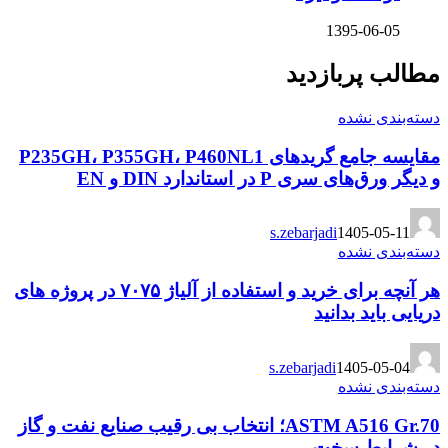
1395-06-05
مطالب پربازدید
دسته‌بندی نشده
مقایسه جامع گریدهای P235GH، P355GH، P460NL1
و دیگر ورق‌های سری P در استاندارد DIN و EN
s.zebarjadi
1405-05-11
دسته‌بندی نشده
هر آنچه برای خرید و استفاده از آلیاژ ۷۰۷۵ در پروژه های
دریایی باید بدانید
s.zebarjadi
1405-05-04
دسته‌بندی نشده
ASTM A516 Gr.70؛ انتخاب بی رقیب صنایع نفت و گاز
در شرایط سخت