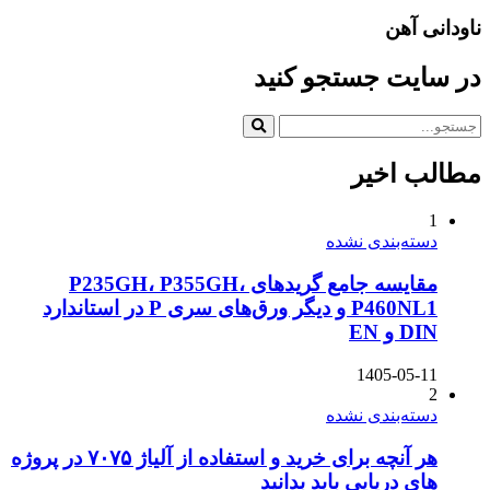
ناودانی آهن
در سایت جستجو کنید
مطالب اخیر
1
دسته‌بندی نشده
مقایسه جامع گریدهای P235GH، P355GH،
P460NL1 و دیگر ورق‌های سری P در استاندارد
DIN و EN
1405-05-11
2
دسته‌بندی نشده
هر آنچه برای خرید و استفاده از آلیاژ ۷۰۷۵ در پروژه
های دریایی باید بدانید