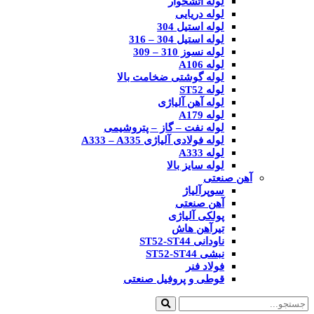
لوله آتشخوار
لوله دریایی
لوله استیل 304
لوله استیل 304 – 316
لوله نسوز 310 – 309
لوله A106
لوله گوشتی ضخامت بالا
لوله ST52
لوله آهن آلیاژی
لوله A179
لوله نفت – گاز – پتروشیمی
لوله فولادی آلیاژی A333 – A335
لوله A333
لوله سایز بالا
آهن صنعتی
سوپرآلیاژ
آهن صنعتی
پولکی آلیاژی
تیرآهن هاش
ناودانی ST52-ST44
نبشی ST52-ST44
فولاد فنر
قوطی و پروفیل صنعتی