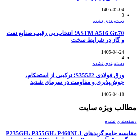
1405-05-04
3
دسته‌بندی نشده
ASTM A516 Gr.70؛ انتخاب بی رقیب صنایع نفت
و گاز در شرایط سخت
1405-04-24
4
دسته‌بندی نشده
ورق فولادی S355J2؛ ترکیبی از استحکام،
جوش‌پذیری و مقاومت در سرمای شدید
1405-04-18
مطالب ویژه سایت
دسته‌بندی نشده
مقایسه جامع گریدهای P235GH، P355GH، P460NL1