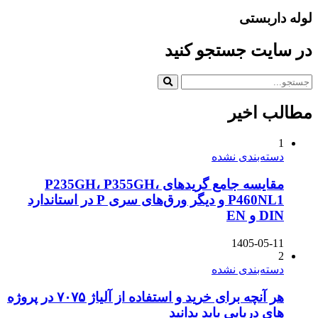
لوله داربستی
در سایت جستجو کنید
مطالب اخیر
1
دسته‌بندی نشده
مقایسه جامع گریدهای P235GH، P355GH،
P460NL1 و دیگر ورق‌های سری P در استاندارد
DIN و EN
1405-05-11
2
دسته‌بندی نشده
هر آنچه برای خرید و استفاده از آلیاژ ۷۰۷۵ در پروژه
های دریایی باید بدانید