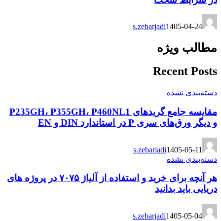
s.zebarjadi
1405-04-24
مطالب ویژه
Recent Posts
دسته‌بندی نشده
مقایسه جامع گریدهای P235GH، P355GH، P460NL1
و دیگر ورق‌های سری P در استاندارد DIN و EN
s.zebarjadi
1405-05-11
دسته‌بندی نشده
هر آنچه برای خرید و استفاده از آلیاژ ۷۰۷۵ در پروژه های
دریایی باید بدانید
s.zebarjadi
1405-05-04