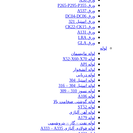
ورق A36
ورق P265-P295-P355
ورق A537
ورق DC04-DC06
ورق استیل 321
ورق CK22-CK15
ورق A131
ورق LRA
ورق GLA
لوله
لوله مانیسمان
لوله X52-X60-X70
لوله API
لوله آتشخوار
لوله دریایی
لوله استیل 304
لوله استیل 304 – 316
لوله نسوز 310 – 309
لوله A106
لوله گوشتی ضخامت بالا
لوله ST52
لوله آهن آلیاژی
لوله A179
لوله نفت – گاز – پتروشیمی
لوله فولادی آلیاژی A333 – A335