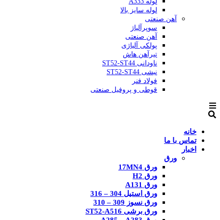
لوله A333
لوله سایز بالا
آهن صنعتی
سوپرآلیاژ
آهن صنعتی
پولکی آلیاژی
تیرآهن هاش
ناودانی ST52-ST44
نبشی ST52-ST44
فولاد فنر
قوطی و پروفیل صنعتی
خانه
تماس با ما
اخبار
ورق
ورق 17MN4
ورق H2
ورق A131
ورق استیل 304 – 316
ورق نسوز 309 – 310
ورق برشی ST52-A516