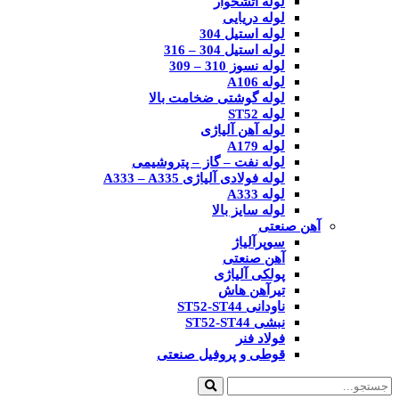
لوله آتشخوار
لوله دریایی
لوله استیل 304
لوله استیل 304 – 316
لوله نسوز 310 – 309
لوله A106
لوله گوشتی ضخامت بالا
لوله ST52
لوله آهن آلیاژی
لوله A179
لوله نفت – گاز – پتروشیمی
لوله فولادی آلیاژی A333 – A335
لوله A333
لوله سایز بالا
آهن صنعتی
سوپرآلیاژ
آهن صنعتی
پولکی آلیاژی
تیرآهن هاش
ناودانی ST52-ST44
نبشی ST52-ST44
فولاد فنر
قوطی و پروفیل صنعتی