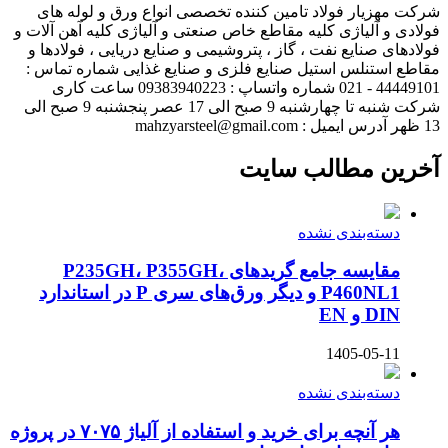
شرکت مهزیار فولاد تامین کننده تخصصی انواع ورق و لوله های
فولادی و آلیاژی کلیه مقاطع خاص صنعتی و آلیاژی کلیه آهن آلات و
فولادهای صنایع نفت ، گاز ، پتروشیمی و صنایع دریایی ، فولادها و
مقاطع استنلس استیل صنایع فلزی و صنایع غذایی شماره تماس :
44449101 - 021 شماره واتساپ : 09383940223 ساعت کاری
شرکت شنبه تا چهارشنبه 9 صبح الی 17 عصر پنجشنبه 9 صبح الی
13 ظهر آدرس ایمیل : mahzyarsteel@gmail.com
آخرین مطالب سایت
دسته‌بندی نشده
مقایسه جامع گریدهای P235GH، P355GH،
P460NL1 و دیگر ورق‌های سری P در استاندارد
DIN و EN
1405-05-11
دسته‌بندی نشده
هر آنچه برای خرید و استفاده از آلیاژ ۷۰۷۵ در پروژه