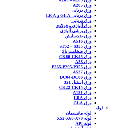
ورق A285 – A283
ورق A285
ورق دریایی
ورق دریایی GL A و LR A
ورق دریایی
ورق آلیاژی و فولادی
ورق برشی آلیاژی
ورق ضدسایش
ورق A516
ورق ST52 – S355
ورق ضخامت بالا
ورق CK60-CK45
ورق A36
ورق P265-P295-P355
ورق A537
ورق DC04-DC06
ورق استیل 321
ورق CK22-CK15
ورق A131
ورق LRA
ورق GLA
لوله
لوله مانیسمان
لوله X52-X60-X70
لوله API