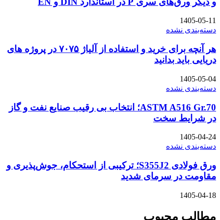
و دیگر ورق‌های سری P در استاندارد DIN و EN
1405-05-11
دسته‌بندی نشده
هر آنچه برای خرید و استفاده از آلیاژ ۷۰۷۵ در پروژه های
دریایی باید بدانید
1405-05-04
دسته‌بندی نشده
ASTM A516 Gr.70؛ انتخاب بی رقیب صنایع نفت و گاز
در شرایط سخت
1405-04-24
دسته‌بندی نشده
ورق فولادی S355J2؛ ترکیبی از استحکام، جوش‌پذیری و
مقاومت در سرمای شدید
1405-04-18
مطالب محبوب