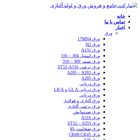
خانه
تماس با ما
اخبار
ورق
ورق 17MN4
ورق H2
ورق A131
ورق استیل 304 – 316
ورق نسوز 309 – 310
ورق برشی ST52-A516
ورق A285 – A283
ورق A285
ورق دریایی
ورق دریایی GL A و LR A
ورق دریایی
ورق آلیاژی و فولادی
ورق برشی آلیاژی
ورق ضدسایش
ورق A516
ورق ST52 – S355
ورق ضخامت بالا
ورق CK60-CK45