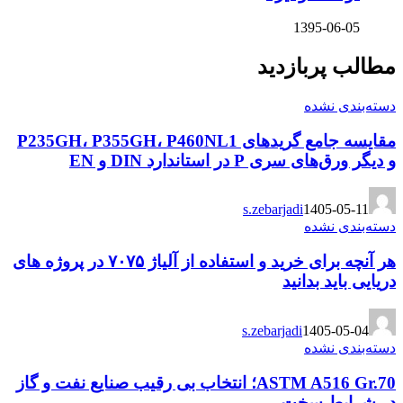
1395-06-05
مطالب پربازدید
دسته‌بندی نشده
مقایسه جامع گریدهای P235GH، P355GH، P460NL1
و دیگر ورق‌های سری P در استاندارد DIN و EN
s.zebarjadi
1405-05-11
دسته‌بندی نشده
هر آنچه برای خرید و استفاده از آلیاژ ۷۰۷۵ در پروژه های
دریایی باید بدانید
s.zebarjadi
1405-05-04
دسته‌بندی نشده
ASTM A516 Gr.70؛ انتخاب بی رقیب صنایع نفت و گاز
در شرایط سخت