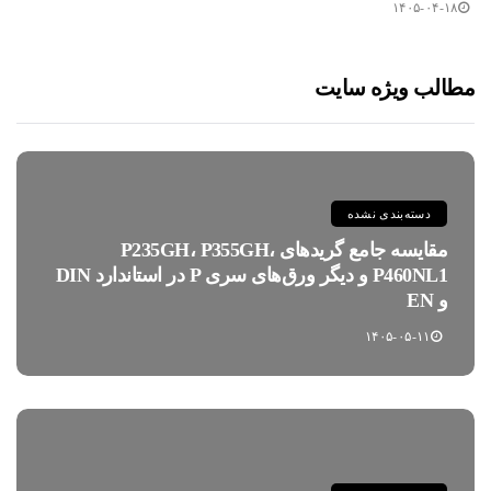
۱۴۰۵-۰۴-۱۸
مطالب ویژه سایت
دسته‌بندی نشده
مقایسه جامع گریدهای P235GH، P355GH،
P460NL1 و دیگر ورق‌های سری P در استاندارد DIN
و EN
۱۴۰۵-۰۵-۱۱