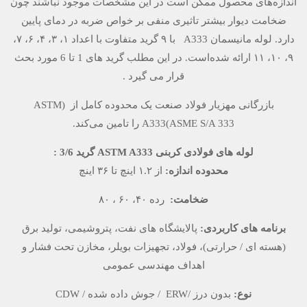
اندازه‌های محصول ممکن است در این مشخصات موجود نباشند چون
ضخامت دیوار بیشتر تاثیری منفی بر خواص ضربه در دمای پایین
دارد. لوله مانیسمان A333 با ۹ گرید متفاوت با اعداد ۱، ۳، ۴، ۶، ۷،
۹، ۱۰، ۱۱ ارائه شده‌است. در این مطلب گرید های 1 تا 6 مورد بحث
قرار می گیرد .
بازرگانی مهزیار فولاد صنعت یک محدوده کامل از (ASTM
A333(ASME S/A 333 را تامین می‌کند.
لوله های فولادی کربنی ASTM A333 گرید 3/6 :
محدوده اندازه:
از ۱.۲ اینچ تا ۳۶ اینچ
ضخامت:
رده ۴۰، ۶۰ ، ۸۰
برنامه های کاربردی:
پالایشگاه های نفت، پتروشیمی، تولید برق
(هسته ای / حرارتی)، فولاد، تجهیزات بویلر، مخازن تحت فشار و
اهداف مهندسی عمومی
نوع:
بدون درز /ERW / جوش داده شده / CDW