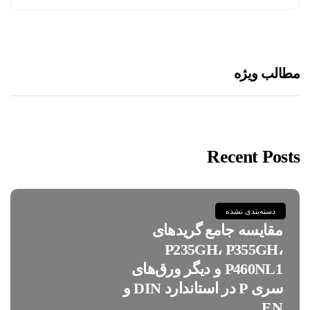
مطالب ویژه
Recent Posts
دسته‌بندی نشده
مقایسه جامع گریدهای
P235GH، P355GH،
P460NL1 و دیگر ورق‌های
سری P در استاندارد DIN و
EN