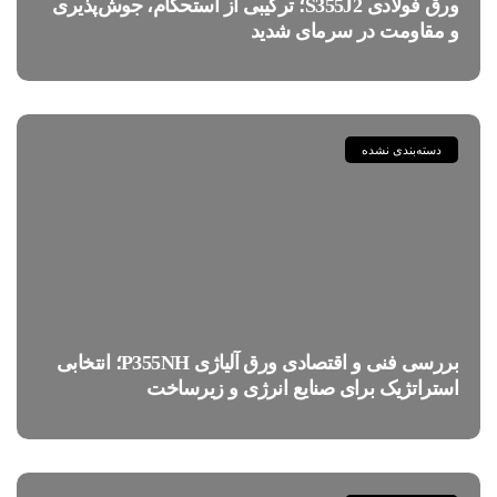
ورق فولادی S355J2؛ ترکیبی از استحکام، جوش‌پذیری
و مقاومت در سرمای شدید
دسته‌بندی نشده
بررسی فنی و اقتصادی ورق آلیاژی P355NH؛ انتخابی
استراتژیک برای صنایع انرژی و زیرساخت