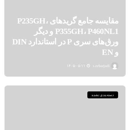
مقایسه جامع گریدهای P235GH،
P355GH، P460NL1 و دیگر
ورق‌های سری P در استاندارد DIN
و EN
۱۴۰۵-۰۵-۱۱
s.zebarjadi
دسته‌بندی نشده