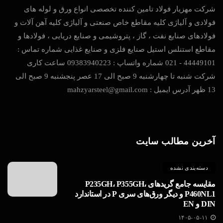
شرکت مهزیار فولاد تامین کننده تخصصی انواع ورق و لوله های
فولادی و آلیاژی کلیه مقاطع خاص صنعتی و آلیاژی کلیه آهن آلات و
فولادهای صنایع نفت ، گاز ، پتروشیمی و صنایع دریایی ، فولادها و
مقاطع استنلس استیل صنایع فلزی و صنایع غذایی شماره تماس :
44449101 - 021 شماره واتساپ : 09383940223 ساعت کاری
شرکت شنبه تا چهارشنبه 9 صبح الی 17 عصر پنجشنبه 9 صبح الی
13 ظهر آدرس ایمیل : mahzyarsteel@gmail.com
آخرین مطالب سایت
دسته‌بندی نشده
مقایسه جامع گریدهای P235GH، P355GH،
P460NL1 و دیگر ورق‌های سری P در استاندارد
DIN و EN
۱۴۰۵-۰۵-۱۱