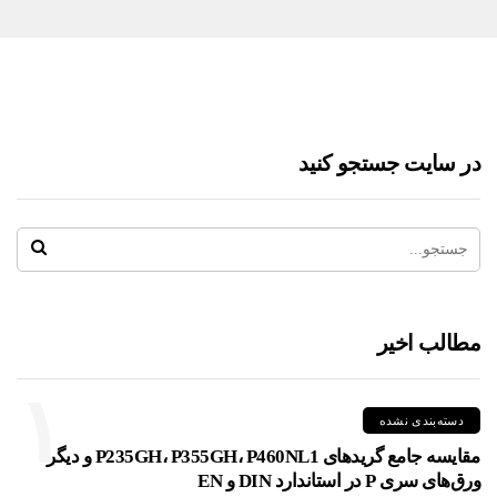
در سایت جستجو کنید
مطالب اخیر
۱
دسته‌بندی نشده
مقایسه جامع گریدهای P235GH، P355GH، P460NL1 و دیگر
ورق‌های سری P در استاندارد DIN و EN