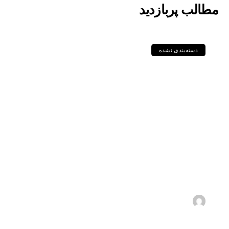
مطالب پربازدید
دسته‌بندی نشده
مقایسه جامع گریدهای
P235GH، P355GH،
P460NL1 و دیگر
ورق‌های سری P در
استاندارد DIN و EN
1405-05-11
s.zebarjadi