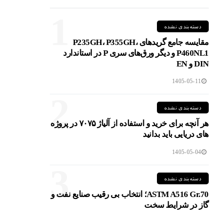
1
دسته‌بندی نشده
مقایسه جامع گریدهای P235GH، P355GH،
P460NL1 و دیگر ورق‌های سری P در استاندارد
DIN و EN
1405-05-11
2
دسته‌بندی نشده
هر آنچه برای خرید و استفاده از آلیاژ ۷۰۷۵ در پروژه
های دریایی باید بدانید
1405-05-04
3
دسته‌بندی نشده
ASTM A516 Gr.70؛ انتخاب بی رقیب صنایع نفت و
گاز در شرایط سخت