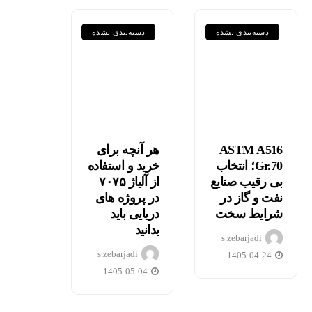
دسته‌بندی نشده
دسته‌بندی نشده
ASTM A516
هر آنچه برای
Gr.70؛ انتخاب
خرید و استفاده
مقایسه
بی رقیب صنایع
از آلیاژ ۷۰۷۵
نفت و گاز در
در پروژه های
جامع
هر آنچه
شرایط سخت
دریایی باید
گریدهای
برای
بدانید
s.zebarjadi
P235GH،
خرید و
s.zebarjadi
1405-04-24
P355GH،
استفاده
1405-05-04
P460NL1
از آلیاژ