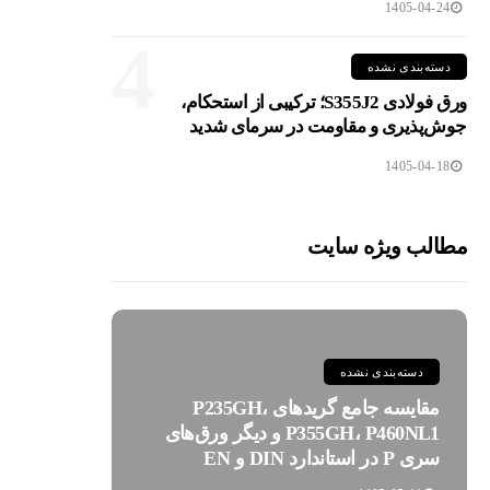
1405-04-24
4
دسته‌بندی نشده
ورق فولادی S355J2؛ ترکیبی از استحکام،
جوش‌پذیری و مقاومت در سرمای شدید
1405-04-18
مطالب ویژه سایت
دسته‌بندی نشده
مقایسه جامع گریدهای P235GH،
P355GH، P460NL1 و دیگر ورق‌های
سری P در استاندارد DIN و EN