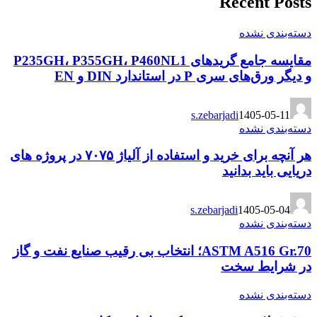
Recent Posts
دسته‌بندی نشده
مقایسه جامع گریدهای P235GH، P355GH، P460NL1
و دیگر ورق‌های سری P در استاندارد DIN و EN
s.zebarjadi
1405-05-11
دسته‌بندی نشده
هر آنچه برای خرید و استفاده از آلیاژ ۷۰۷۵ در پروژه های
دریایی باید بدانید
s.zebarjadi
1405-05-04
دسته‌بندی نشده
ASTM A516 Gr.70؛ انتخاب بی رقیب صنایع نفت و گاز
در شرایط سخت
دسته‌بندی نشده