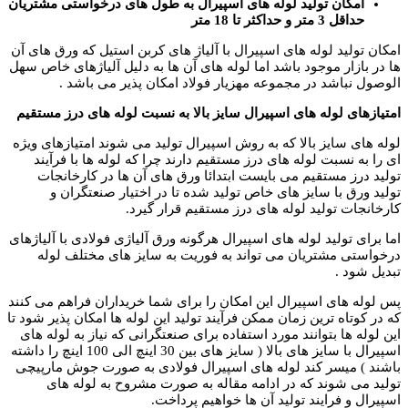
امکان تولید لوله های اسپیرال به طول های درخواستی مشتریان
حداقل 3 متر و حداکثر تا 18 متر
امکان تولید لوله های اسپیرال با آلیاژ های کربن استیل که ورق های آن
ها در بازار موجود باشد اما لوله های آن ها به دلیل آلیاژهای خاص سهل
الوصول نباشد در مجموعه مهزیار فولاد امکان پذیر می باشد .
امتیازهای لوله های اسپیرال سایز بالا به نسبت لوله های درز مستقیم
لوله های سایز بالا که به روش اسپیرال تولید می شوند امتیازهای ویژه
ای را به نسبت لوله های درز مستقیم دارند چرا که لوله ها با فرآیند
تولید درز مستقیم می بایست ابتدائا ورق های آن ها در کارخانجات
تولید ورق با سایز های خاص تولید شده تا در اختیار صنعتگران و
کارخانجات تولید لوله های درز مستقیم قرار گیرد.
اما برای تولید لوله های اسپیرال هرگونه ورق آلیاژی فولادی با آلیاژهای
درخواستی مشتریان می تواند به فوریت به سایز های مختلف لوله
تبدیل شود .
پس لوله های اسپیرال این امکان را برای شما خریداران فراهم می کنند
که در کوتاه ترین زمان ممکن فرآیند تولید این لوله ها امکان پذیر شود تا
این لوله ها بتوانند مورد استفاده برای صنعتگرانی که نیاز به لوله های
اسپیرال با سایز های بالا ( سایز های بین 30 اینچ الی 100 اینچ را داشته
باشند ) میسر کند لوله های اسپیرال فولادی به صورت جوش مارپیچی
تولید می شوند که در ادامه مقاله به صورت مشروح به لوله های
اسپیرال و فرایند تولید آن ها خواهیم پرداخت.