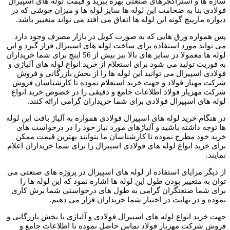
سازه ها و استراکچرهای صنعتی بهره ببرید و قیمت لوله های اسپیرال
فولادی بنا به ضخامت این لوله ها سایز لوله ها و میزان جوشی که در
دیواره مارپیچ گونه این لوله ها اتفاق می افتد می تواند متغییر باشد.
پس همواره ورق هایی که به صورت کویل در بازار مصرف وجود دارد
می تواند مورد استفاده برای ساخت لوله های اسپیرال قرار گیرد و این
لوله ها معمولا در سایز های بالا نیز بیش از 56 اینچ برای شما خریداران
به فوریت تولید می شود برای استعلام از خرید انواع لوله های آلیاژی و
فولادی اسپیرال می توانید این لوله ها را از بخش بازرگانی و فروش
شرکت مهیار فولاد و جهت خرید استعلام نموده تا کارشناسان فروش
شرکت مهزیار فولاد اطلاعات جامع و دقیقی را در خصوص خرید انواع
لوله های اسپیرال فولادی برای شما خریداران گرامی ارائه کنند.
در هنگام خرید لوله های اسپیرال فولادی همواره به آلیاژ بافت این لوله
ها توجه داشته باشید و آلیاژهای مورد نیاز خود را در درخواست های
خرید خود مطرح نموده تا کارشناسان ما بتوانند بهترین قیمت ممکن
برای خرید انواع لوله های فولادی اسپیرال را برای شما خریداران اعلام
نمایند.
از دیگر مزایای استفاده از لوله های اسپیرال در پروژه های صنعتی می
توان به متغییر بودن طول این لوله ها اشاره نمود که این لوله ها را
برای شما صنعتگران گرامی به طول های درخواستی شما برش کاری
نموده و در نهایت در اختیار شما خریداران قرار می دهیم.
جهت خرید انواع لوله های اسپیرال فولادی و آلیاژی با بخش بازرگانی و
فروش شرکت مهزیار فولاد تماس حاصل نموده تا اطلاعات جامع و