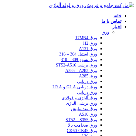
خانه
تماس با ما
اخبار
ورق
ورق 17MN4
ورق H2
ورق A131
ورق استیل 304 – 316
ورق نسوز 309 – 310
ورق برشی ST52-A516
ورق A285 – A283
ورق A285
ورق دریایی
ورق دریایی GL A و LR A
ورق دریایی
ورق آلیاژی و فولادی
ورق برشی آلیاژی
ورق ضدسایش
ورق A516
ورق ST52 – S355
ورق ضخامت بالا
ورق CK60-CK45