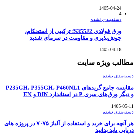
1405-04-24
4
دسته‌بندی نشده
ورق فولادی S355J2؛ ترکیبی از استحکام،
جوش‌پذیری و مقاومت در سرمای شدید
1405-04-18
مطالب ویژه سایت
دسته‌بندی نشده
مقایسه جامع گریدهای P235GH، P355GH، P460NL1
و دیگر ورق‌های سری P در استاندارد DIN و EN
1405-05-11
دسته‌بندی نشده
هر آنچه برای خرید و استفاده از آلیاژ ۷۰۷۵ در پروژه های
دریایی باید بدانید