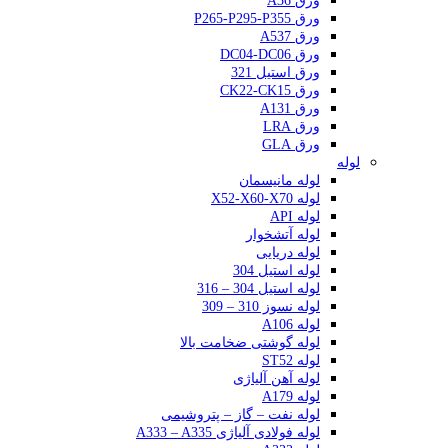
ورق A36
ورق P265-P295-P355
ورق A537
ورق DC04-DC06
ورق استیل 321
ورق CK22-CK15
ورق A131
ورق LRA
ورق GLA
لوله
لوله مانیسمان
لوله X52-X60-X70
لوله API
لوله آتشخوار
لوله دریایی
لوله استیل 304
لوله استیل 304 – 316
لوله نسوز 310 – 309
لوله A106
لوله گوشتی ضخامت بالا
لوله ST52
لوله آهن آلیاژی
لوله A179
لوله نفت – گاز – پتروشیمی
لوله فولادی آلیاژی A333 – A335