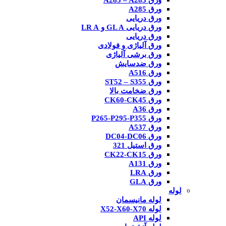
ورق A285 – A283
ورق A285
ورق دریایی
ورق دریایی GL A و LR A
ورق دریایی
ورق آلیاژی و فولادی
ورق برشی آلیاژی
ورق ضدسایش
ورق A516
ورق ST52 – S355
ورق ضخامت بالا
ورق CK60-CK45
ورق A36
ورق P265-P295-P355
ورق A537
ورق DC04-DC06
ورق استیل 321
ورق CK22-CK15
ورق A131
ورق LRA
ورق GLA
لوله
لوله مانیسمان
لوله X52-X60-X70
لوله API