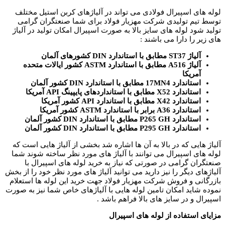
لوله های اسپیرال فولادی می تواند در آلیاژهای کربن استیل مختلف
توسط تیم تولیدی شرکت مهزیار فولاد برای شما صنعتگران گرامی
تولید شود لوله های سایز بالا به صورت اسپیرال امکان تولید در آلیاژ
های زیر را دارا می باشند :
آلیاژ ST37 مطابق با استاندارد DIN کشورهای آلمان
آلیاژ A516 مطابق با استاندارد ASTM کشور ایالات متحده
آمریکا
استاندارد 17MN4 مطابق با استاندارد DIN کشور آلمان
استاندارد X52 مطابق با استانداردهای پایپینگ API آمریکا
استاندارد X42 مطابق با استاندارد API کشور آمریکا
استاندارد A36 برابر با استاندارد ASTM کشور آمریکا
استاندارد P265 GH مطابق با استاندارد DIN کشور آلمان
استاندارد P295 GH مطابق با استاندارد DIN کشور آلمان
آلیاژ هایی که در بالا به آن ها اشاره شد بخشی از آلیاژ هایی است که
لوله های اسپیرال می توانند با آلیاژ های مورد نظر ساخته شوند شما
صنعتگران گرامی در صورتی که نیاز به خرید لوله های اسپیرال با
آلیاژهای دیگر را نیز دارید می توانید آلیاژ های مورد نظر خود را از بخش
بازرگانی و فروش شرکت مهزیار فولاد جهت خرید این لوله ها استعلام
نموده شاید امکان تامین لوله هایی با آلیاژهای خاص شما نیز به صورت
اسپیرال و در سایز های بالا فراهم باشد .
مزایای استفاده از لوله های اسپیرال