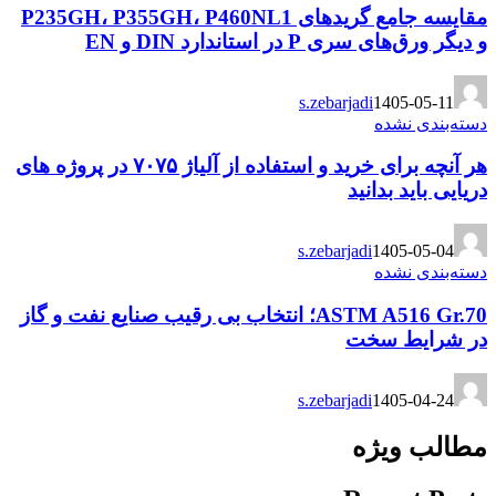
مقایسه جامع گریدهای P235GH، P355GH، P460NL1
و دیگر ورق‌های سری P در استاندارد DIN و EN
s.zebarjadi
1405-05-11
دسته‌بندی نشده
هر آنچه برای خرید و استفاده از آلیاژ ۷۰۷۵ در پروژه های
دریایی باید بدانید
s.zebarjadi
1405-05-04
دسته‌بندی نشده
ASTM A516 Gr.70؛ انتخاب بی رقیب صنایع نفت و گاز
در شرایط سخت
s.zebarjadi
1405-04-24
مطالب ویژه