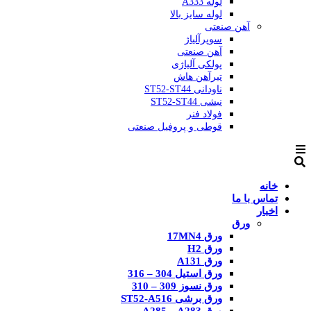
لوله A333
لوله سایز بالا
آهن صنعتی
سوپرآلیاژ
آهن صنعتی
پولکی آلیاژی
تیرآهن هاش
ناودانی ST52-ST44
نبشی ST52-ST44
فولاد فنر
قوطی و پروفیل صنعتی
خانه
تماس با ما
اخبار
ورق
ورق 17MN4
ورق H2
ورق A131
ورق استیل 304 – 316
ورق نسوز 309 – 310
ورق برشی ST52-A516