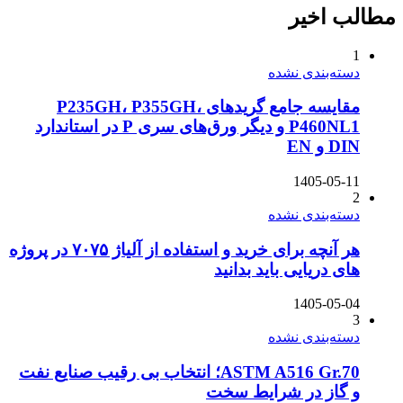
مطالب اخیر
1
دسته‌بندی نشده
مقایسه جامع گریدهای P235GH، P355GH،
P460NL1 و دیگر ورق‌های سری P در استاندارد
DIN و EN
1405-05-11
2
دسته‌بندی نشده
هر آنچه برای خرید و استفاده از آلیاژ ۷۰۷۵ در پروژه
های دریایی باید بدانید
1405-05-04
3
دسته‌بندی نشده
ASTM A516 Gr.70؛ انتخاب بی رقیب صنایع نفت
و گاز در شرایط سخت