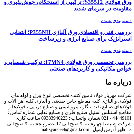
ورق فولادی S355J2؛ ترکیبی از استحکام، جوش‌پذیری و
مقاومت در سرمای شدید
دسته‌بندی نشده
بررسی فنی و اقتصادی ورق آلیاژی P355NH؛ انتخابی
استراتژیک برای صنایع انرژی و زیرساخت
دسته‌بندی نشده
بررسی تخصصی ورق فولادی 17MN4: ترکیب شیمیایی،
خواص مکانیکی و کاربردهای صنعتی
درباره ما
شرکت مهزیار فولاد تامین کننده تخصصی انواع ورق و لوله های
فولادی و آلیاژی کلیه مقاطع خاص صنعتی و آلیاژی کلیه آهن آلات و
فولادهای صنایع نفت ، گاز ، پتروشیمی و صنایع دریایی ، فولادها و
مقاطع استنلس استیل صنایع فلزی و صنایع غذایی شماره تماس :
44449101 - 021 شماره واتساپ : 09383940223 ساعت کاری
شرکت شنبه تا چهارشنبه 9 صبح الی 17 عصر پنجشنبه 9 صبح الی
13 ظهر آدرس ایمیل : mahzyarsteel@gmail.com