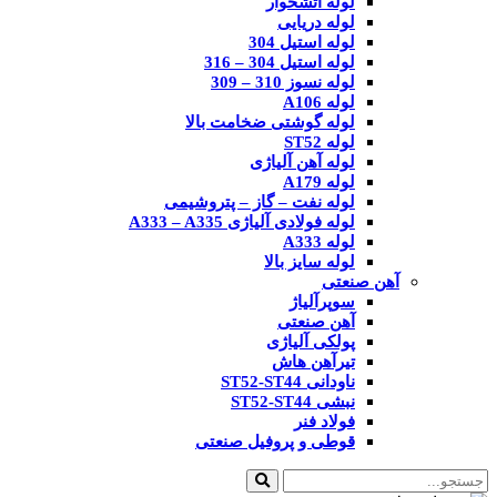
لوله آتشخوار
لوله دریایی
لوله استیل 304
لوله استیل 304 – 316
لوله نسوز 310 – 309
لوله A106
لوله گوشتی ضخامت بالا
لوله ST52
لوله آهن آلیاژی
لوله A179
لوله نفت – گاز – پتروشیمی
لوله فولادی آلیاژی A333 – A335
لوله A333
لوله سایز بالا
آهن صنعتی
سوپرآلیاژ
آهن صنعتی
پولکی آلیاژی
تیرآهن هاش
ناودانی ST52-ST44
نبشی ST52-ST44
فولاد فنر
قوطی و پروفیل صنعتی