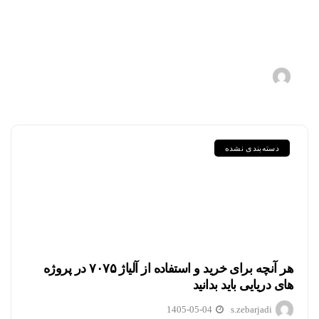
ورق‌های سری P در استاندارد DIN
و EN
1405-05-11
s.zebarjadi
دسته‌بندی نشده
هر آنچه برای خرید و استفاده از آلیاژ ۷۰۷۵ در پروژه
های دریایی باید بدانید
1405-05-04
s.zebarjadi