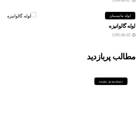
1399-08-07
لوله مانیسمان
لوله گالوانیزه
1395-06-05
مطالب پربازدید
دسته‌بندی نشده
مقایسه جامع گریدهای P235GH،
P355GH، P460NL1 و دیگر