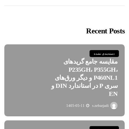
Recent Posts
دسته‌بندی نشده
مقایسه جامع گریدهای
P235GH، P355GH،
P460NL1 و دیگر ورق‌های
سری P در استاندارد DIN و
EN
1405-05-11
s.zebarjadi