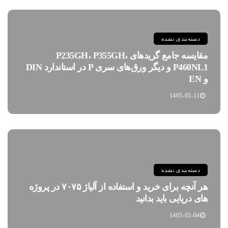
دسته‌بندی نشده
مقایسه جامع گریدهای P235GH، P355GH،
P460NL1 و دیگر ورق‌های سری P در استاندارد DIN
و EN
1405-05-11
دسته‌بندی نشده
هر آنچه برای خرید و استفاده از آلیاژ ۷۰۷۵ در پروژه
های دریایی باید بدانید
1405-05-04