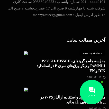
44449101 - 021 شماره واتساپ : 09383940223 ساعت کاری
شرکت شنبه تا چهارشنبه 9 صبح الی 17 عصر پنجشنبه 9 صبح الی
13 ظهر آدرس ایمیل : mahzyarsteel@gmail.com
آخرین مطالب سایت
دسته‌بندی نشده
مقایسه جامع گریدهای P235GH، P355GH،
P460NL1 و دیگر ورق‌های سری P در استاندارد
DIN و EN
1405-05-11
دسته‌بندی نشده
پشتیبانی
هر آنچه برای خرید و استفاده از آلیاژ ۷۰۷۵ در
پروژه های دریایی باید بدانید
1405-05-04