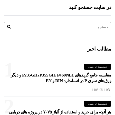
در سایت جستجو کنید
مطالب اخیر
1
دسته‌بندی نشده
مقایسه جامع گریدهای P235GH، P355GH، P460NL1 و دیگر
ورق‌های سری P در استاندارد DIN و EN
1405-05-11
2
دسته‌بندی نشده
هر آنچه برای خرید و استفاده از آلیاژ ۷۰۷۵ در پروژه های دریایی