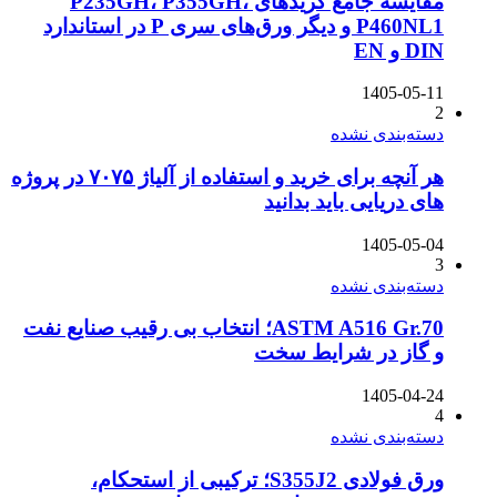
مقایسه جامع گریدهای P235GH، P355GH،
P460NL1 و دیگر ورق‌های سری P در استاندارد
DIN و EN
1405-05-11
2
دسته‌بندی نشده
هر آنچه برای خرید و استفاده از آلیاژ ۷۰۷۵ در پروژه
های دریایی باید بدانید
1405-05-04
3
دسته‌بندی نشده
ASTM A516 Gr.70؛ انتخاب بی رقیب صنایع نفت
و گاز در شرایط سخت
1405-04-24
4
دسته‌بندی نشده
ورق فولادی S355J2؛ ترکیبی از استحکام،