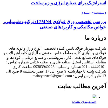
استراتژیک برای صنایع انرژی و زیرساخت
دسته‌بندی نشده
بررسی تخصصی ورق فولادی 17MN4: ترکیب شیمیایی،
خواص مکانیکی و کاربردهای صنعتی
درباره ما
شرکت مهزیار فولاد تامین کننده تخصصی انواع ورق و لوله های
فولادی و آلیاژی کلیه مقاطع خاص صنعتی و آلیاژی کلیه آهن آلات و
فولادهای صنایع نفت ، گاز ، پتروشیمی و صنایع دریایی ، فولادها و
مقاطع استنلس استیل صنایع فلزی و صنایع غذایی شماره تماس :
44449101 - 021 شماره واتساپ : 09383940223 ساعت کاری
شرکت شنبه تا چهارشنبه 9 صبح الی 17 عصر پنجشنبه 9 صبح الی
13 ظهر آدرس ایمیل : mahzyarsteel@gmail.com
آخرین مطالب سایت
دسته‌بندی نشده