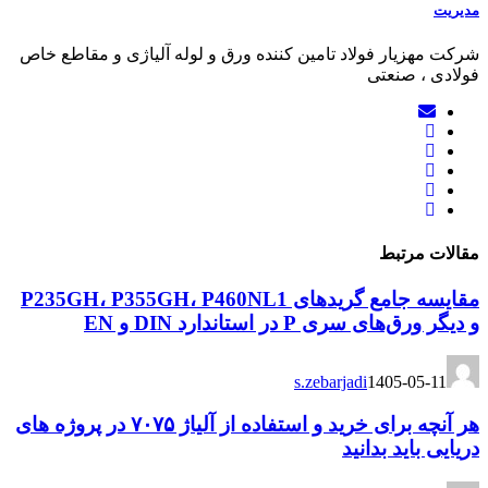
مدیریت
شرکت مهزیار فولاد تامین کننده ورق و لوله آلیاژی و مقاطع خاص
فولادی ، صنعتی
مقالات مرتبط
مقایسه جامع گریدهای P235GH، P355GH، P460NL1
و دیگر ورق‌های سری P در استاندارد DIN و EN
s.zebarjadi
1405-05-11
هر آنچه برای خرید و استفاده از آلیاژ ۷۰۷۵ در پروژه های
دریایی باید بدانید