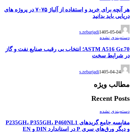
هر آنچه برای خرید و استفاده از آلیاژ ۷۰۷۵ در پروژه های
دریایی باید بدانید
s.zebarjadi
1405-05-04
دسته‌بندی نشده
ASTM A516 Gr.70؛ انتخاب بی رقیب صنایع نفت و گاز
در شرایط سخت
s.zebarjadi
1405-04-24
مطالب ویژه
Recent Posts
دسته‌بندی نشده
مقایسه جامع گریدهای P235GH، P355GH، P460NL1
و دیگر ورق‌های سری P در استاندارد DIN و EN