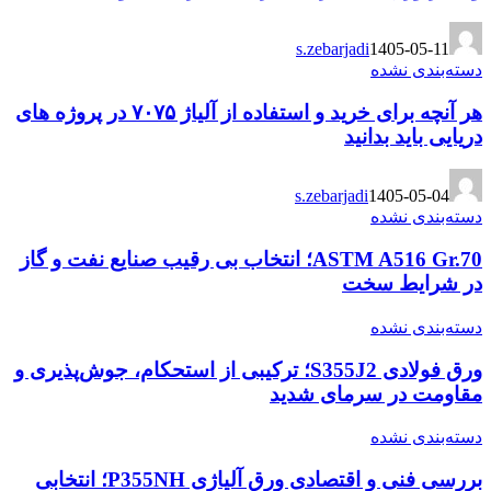
s.zebarjadi
1405-05-11
دسته‌بندی نشده
هر آنچه برای خرید و استفاده از آلیاژ ۷۰۷۵ در پروژه های
دریایی باید بدانید
s.zebarjadi
1405-05-04
دسته‌بندی نشده
ASTM A516 Gr.70؛ انتخاب بی رقیب صنایع نفت و گاز
در شرایط سخت
دسته‌بندی نشده
ورق فولادی S355J2؛ ترکیبی از استحکام، جوش‌پذیری و
مقاومت در سرمای شدید
دسته‌بندی نشده
بررسی فنی و اقتصادی ورق آلیاژی P355NH؛ انتخابی