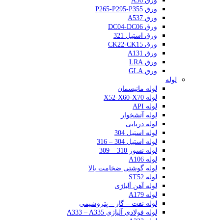
ورق A36
ورق P265-P295-P355
ورق A537
ورق DC04-DC06
ورق استیل 321
ورق CK22-CK15
ورق A131
ورق LRA
ورق GLA
لوله
لوله مانیسمان
لوله X52-X60-X70
لوله API
لوله آتشخوار
لوله دریایی
لوله استیل 304
لوله استیل 304 – 316
لوله نسوز 310 – 309
لوله A106
لوله گوشتی ضخامت بالا
لوله ST52
لوله آهن آلیاژی
لوله A179
لوله نفت – گاز – پتروشیمی
لوله فولادی آلیاژی A333 – A335