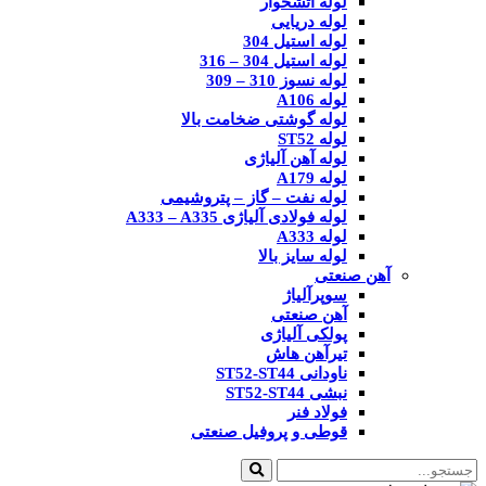
لوله آتشخوار
لوله دریایی
لوله استیل 304
لوله استیل 304 – 316
لوله نسوز 310 – 309
لوله A106
لوله گوشتی ضخامت بالا
لوله ST52
لوله آهن آلیاژی
لوله A179
لوله نفت – گاز – پتروشیمی
لوله فولادی آلیاژی A333 – A335
لوله A333
لوله سایز بالا
آهن صنعتی
سوپرآلیاژ
آهن صنعتی
پولکی آلیاژی
تیرآهن هاش
ناودانی ST52-ST44
نبشی ST52-ST44
فولاد فنر
قوطی و پروفیل صنعتی