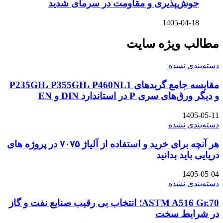
جوش‌پذیری و مقاومت در سرمای شدید
1405-04-18
مطالب ویژه سایت
دسته‌بندی نشده
مقایسه جامع گریدهای P235GH، P355GH، P460NL1
و دیگر ورق‌های سری P در استاندارد DIN و EN
1405-05-11
دسته‌بندی نشده
هر آنچه برای خرید و استفاده از آلیاژ ۷۰۷۵ در پروژه های
دریایی باید بدانید
1405-05-04
دسته‌بندی نشده
ASTM A516 Gr.70؛ انتخاب بی رقیب صنایع نفت و گاز
در شرایط سخت