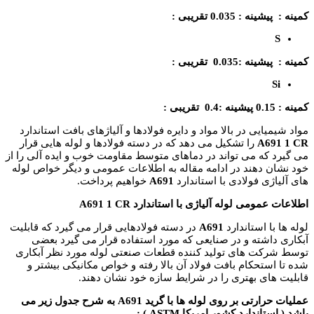
کمینه : پیشینه : 0.035 تقریبی :
S
کمینه : پیشینه :0.035 تقریبی :
Si
کمینه : 0.15 پیشینه :0.4 تقریبی :
مواد شیمیایی در بالا مواد و دایره فولادها و آلیاژهای بافت استاندارد
A691 1 CR
را تشکیل می دهد که در دسته فولادها و لوله هایی قرار
می گیرد که می تواند در دماهای متوسط مقاومت خوب و ایده آلی را از
خود نشان دهند در ادامه مقاله به اطلاعات عمومی و دیگر خواص لوله
های آلیاژی فولادی با استاندارد
A691
خواهیم پرداخت.
اطلاعات عمومی لوله آلیاژی با استاندارد A691 1 CR
لوله ها با استاندارد
A691
در دسته فولادهایی قرار می گیرد که قابلیت
آبکاری داشته و در صنایعی که مورد استفاده قرار می گیرد بعضی
توسط شرکت های تولید کننده قطعات صنعتی لوله مورد نظر آبکاری
شده تا استحکام بافت فولاد آن بالا رفته و خواص مکانیکی بیشتر و
قابلیت های بهتری را در شرایط سازه خود نشان دهند.
عملیات حرارتی بر روی لوله ها با گرید A691 به شرح جدول زیر می
باشد ( استاندارد کشور امریکا ASTM ) :