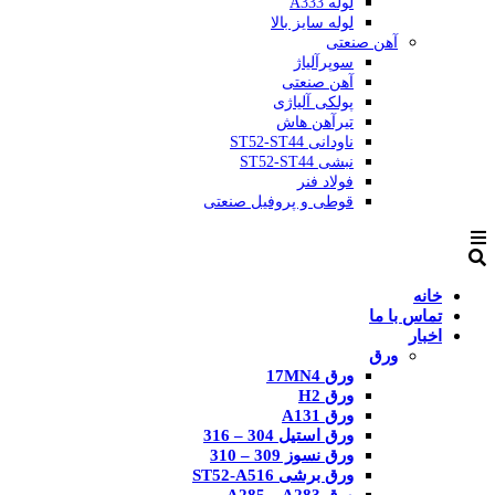
لوله A333
لوله سایز بالا
آهن صنعتی
سوپرآلیاژ
آهن صنعتی
پولکی آلیاژی
تیرآهن هاش
ناودانی ST52-ST44
نبشی ST52-ST44
فولاد فنر
قوطی و پروفیل صنعتی
خانه
تماس با ما
اخبار
ورق
ورق 17MN4
ورق H2
ورق A131
ورق استیل 304 – 316
ورق نسوز 309 – 310
ورق برشی ST52-A516