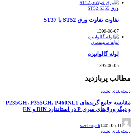
ورق ST52-S355
تفاوت تفاوت ورق ST52 با ST37
1399-08-07
لوله مانیسمان
لوله گالوانیزه
1395-06-05
مطالب پربازدید
دسته‌بندی نشده
مقایسه جامع گریدهای P235GH، P355GH، P460NL1
و دیگر ورق‌های سری P در استاندارد DIN و EN
s.zebarjadi
1405-05-11
دسته‌بندی نشده