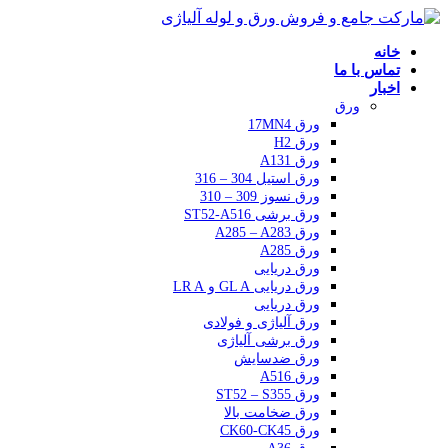
خانه
تماس با ما
اخبار
ورق
ورق 17MN4
ورق H2
ورق A131
ورق استیل 304 – 316
ورق نسوز 309 – 310
ورق برشی ST52-A516
ورق A285 – A283
ورق A285
ورق دریایی
ورق دریایی GL A و LR A
ورق دریایی
ورق آلیاژی و فولادی
ورق برشی آلیاژی
ورق ضدسایش
ورق A516
ورق ST52 – S355
ورق ضخامت بالا
ورق CK60-CK45