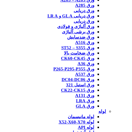
ورق A285 – A283
ورق A285
ورق دریایی
ورق دریایی GL A و LR A
ورق دریایی
ورق آلیاژی و فولادی
ورق برشی آلیاژی
ورق ضدسایش
ورق A516
ورق ST52 – S355
ورق ضخامت بالا
ورق CK60-CK45
ورق A36
ورق P265-P295-P355
ورق A537
ورق DC04-DC06
ورق استیل 321
ورق CK22-CK15
ورق A131
ورق LRA
ورق GLA
لوله
لوله مانیسمان
لوله X52-X60-X70
لوله API