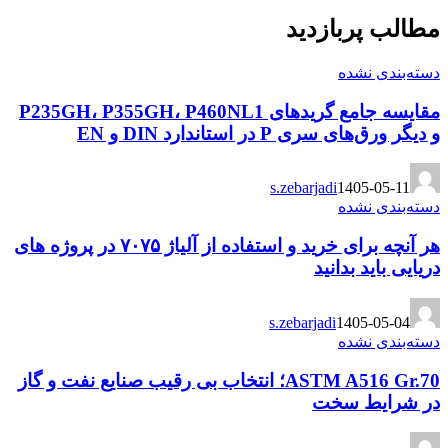
مطالب پربازدید
دسته‌بندی نشده
مقایسه جامع گریدهای P235GH، P355GH، P460NL1
و دیگر ورق‌های سری P در استاندارد DIN و EN
s.zebarjadi
1405-05-11
دسته‌بندی نشده
هر آنچه برای خرید و استفاده از آلیاژ ۷۰۷۵ در پروژه های
دریایی باید بدانید
s.zebarjadi
1405-05-04
دسته‌بندی نشده
ASTM A516 Gr.70؛ انتخاب بی رقیب صنایع نفت و گاز
در شرایط سخت