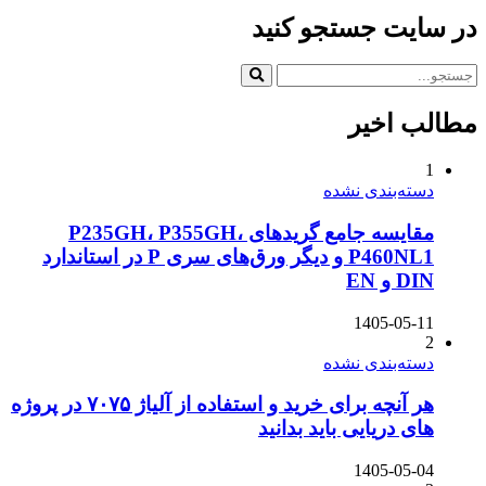
در سایت جستجو کنید
مطالب اخیر
1
دسته‌بندی نشده
مقایسه جامع گریدهای P235GH، P355GH،
P460NL1 و دیگر ورق‌های سری P در استاندارد
DIN و EN
1405-05-11
2
دسته‌بندی نشده
هر آنچه برای خرید و استفاده از آلیاژ ۷۰۷۵ در پروژه
های دریایی باید بدانید
1405-05-04