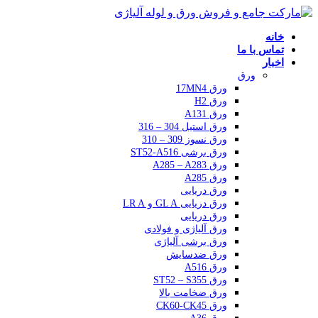
خانه
تماس با ما
اخبار
ورق
ورق 17MN4
ورق H2
ورق A131
ورق استیل 304 – 316
ورق نسوز 309 – 310
ورق برشی ST52-A516
ورق A285 – A283
ورق A285
ورق دریایی
ورق دریایی GL A و LR A
ورق دریایی
ورق آلیاژی و فولادی
ورق برشی آلیاژی
ورق ضدسایش
ورق A516
ورق ST52 – S355
ورق ضخامت بالا
ورق CK60-CK45