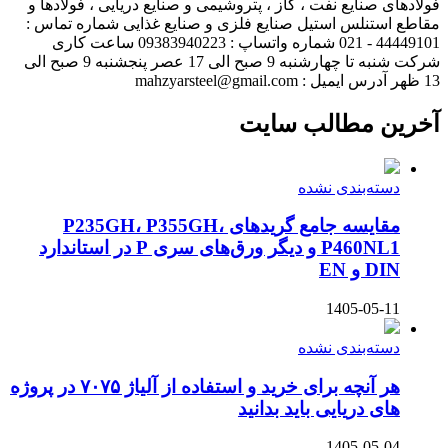
فولادهای صنایع نفت ، گاز ، پتروشیمی و صنایع دریایی ، فولادها و
مقاطع استنلس استیل صنایع فلزی و صنایع غذایی شماره تماس :
44449101 - 021 شماره واتساپ : 09383940223 ساعت کاری
شرکت شنبه تا چهارشنبه 9 صبح الی 17 عصر پنجشنبه 9 صبح الی
13 ظهر آدرس ایمیل : mahzyarsteel@gmail.com
آخرین مطالب سایت
دسته‌بندی نشده
مقایسه جامع گریدهای P235GH، P355GH،
P460NL1 و دیگر ورق‌های سری P در استاندارد
DIN و EN
1405-05-11
دسته‌بندی نشده
هر آنچه برای خرید و استفاده از آلیاژ ۷۰۷۵ در پروژه
های دریایی باید بدانید
1405-05-04