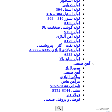
لوله آتشخوار
لوله دریایی
لوله استیل 304
لوله استیل 304 – 316
لوله نسوز 310 – 309
لوله A106
لوله گوشتی ضخامت بالا
لوله ST52
لوله آهن آلیاژی
لوله A179
لوله نفت – گاز – پتروشیمی
لوله فولادی آلیاژی A333 – A335
لوله A333
لوله سایز بالا
آهن صنعتی
سوپرآلیاژ
آهن صنعتی
پولکی آلیاژی
تیرآهن هاش
ناودانی ST52-ST44
نبشی ST52-ST44
فولاد فنر
قوطی و پروفیل صنعتی