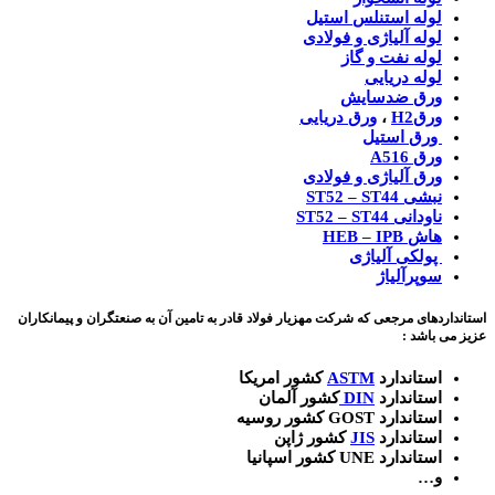
لوله استنلس استیل
لوله آلیاژی و فولادی
لوله نفت و گاز
لوله دریایی
ورق ضدسایش
ورقH2
،
ورق دریایی
ورق استیل
ورق A516
ورق آلیاژی و فولادی
نبشی ST52 – ST44
ناودانی ST52 – ST44
هاش HEB – IPB
پولکی آلیاژی
سوپرآلیاژ
استانداردهای مرجعی که شرکت مهزیار فولاد قادر به تامین آن به صنعتگران و پیمانکاران
عزیز می باشد :
استاندارد
ASTM
کشور امریکا
استاندارد
DIN
کشور آلمان
استاندارد GOST کشور روسیه
استاندارد
JIS
کشور ژاپن
استاندارد UNE کشور اسپانیا
و…