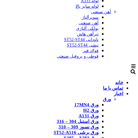
لوله A333
لوله سایز بالا
آهن صنعتی
سوپرآلیاژ
آهن صنعتی
پولکی آلیاژی
تیرآهن هاش
ناودانی ST52-ST44
نبشی ST52-ST44
فولاد فنر
قوطی و پروفیل صنعتی
خانه
تماس با ما
اخبار
ورق
ورق 17MN4
ورق H2
ورق A131
ورق استیل 304 – 316
ورق نسوز 309 – 310
ورق برشی ST52-A516