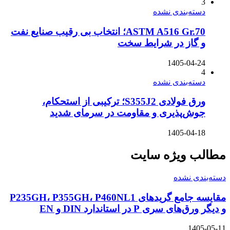
3
دسته‌بندی نشده
ASTM A516 Gr.70؛ انتخاب بی رقیب صنایع نفت
و گاز در شرایط سخت
1405-04-24
4
دسته‌بندی نشده
ورق فولادی S355J2؛ ترکیبی از استحکام،
جوش‌پذیری و مقاومت در سرمای شدید
1405-04-18
مطالب ویژه سایت
دسته‌بندی نشده
مقایسه جامع گریدهای P235GH، P355GH، P460NL1
و دیگر ورق‌های سری P در استاندارد DIN و EN
1405-05-11