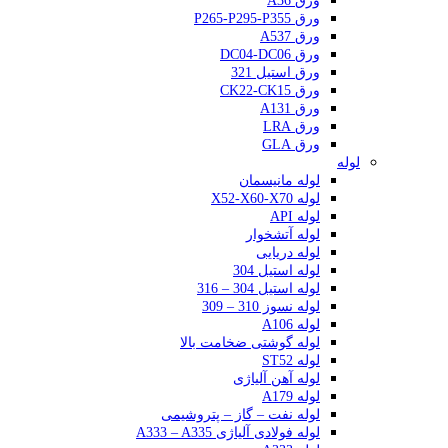
ورق A36
ورق P265-P295-P355
ورق A537
ورق DC04-DC06
ورق استیل 321
ورق CK22-CK15
ورق A131
ورق LRA
ورق GLA
لوله
لوله مانیسمان
لوله X52-X60-X70
لوله API
لوله آتشخوار
لوله دریایی
لوله استیل 304
لوله استیل 304 – 316
لوله نسوز 310 – 309
لوله A106
لوله گوشتی ضخامت بالا
لوله ST52
لوله آهن آلیاژی
لوله A179
لوله نفت – گاز – پتروشیمی
لوله فولادی آلیاژی A333 – A335