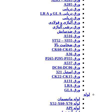
ورق A285 – A283
ورق A285
ورق دریایی
ورق دریایی GL A و LR A
ورق دریایی
ورق آلیاژی و فولادی
ورق برشی آلیاژی
ورق ضدسایش
ورق A516
ورق ST52 – S355
ورق ضخامت بالا
ورق CK60-CK45
ورق A36
ورق P265-P295-P355
ورق A537
ورق DC04-DC06
ورق استیل 321
ورق CK22-CK15
ورق A131
ورق LRA
ورق GLA
لوله
لوله مانیسمان
لوله X52-X60-X70
لوله API