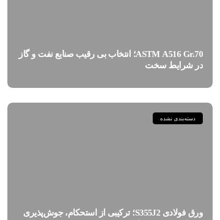
ASTM A516 Gr.70؛ انتخاب بی رقیب صنایع نفت و گاز
در شرایط سخت
دسته‌بندی نشده
ورق فولادی S355J2؛ ترکیبی از استحکام، جوش‌پذیری