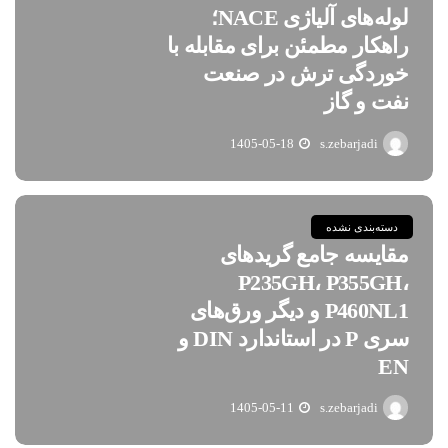
لوله‌های آلیاژی NACE؛
راهکار مطمئن برای مقابله با
خوردگی ترش در صنعت
نفت و گاز
1405-05-18
s.zebarjadi
دسته‌بندی نشده
مقایسه جامع گریدهای
P235GH، P355GH،
P460NL1 و دیگر ورق‌های
سری P در استاندارد DIN و
EN
1405-05-11
s.zebarjadi