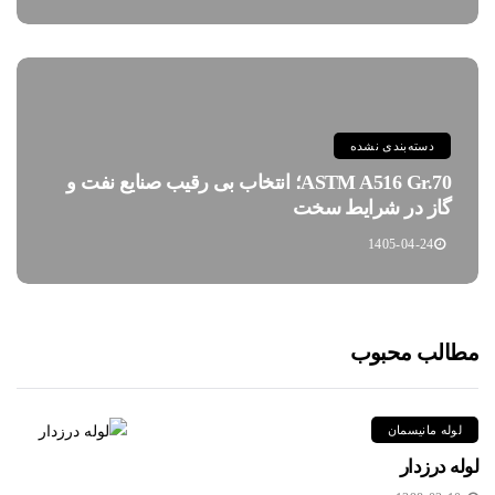
دسته‌بندی نشده
ASTM A516 Gr.70؛ انتخاب بی رقیب صنایع نفت و
گاز در شرایط سخت
1405-04-24
مطالب محبوب
لوله مانیسمان
لوله درزدار