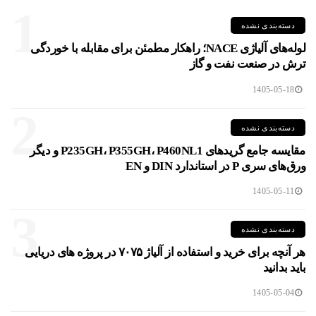
1
دسته‌بندی نشده
لوله‌های آلیاژی NACE؛ راهکار مطمئن برای مقابله با خوردگی
ترش در صنعت نفت و گاز
1405-05-18
2
دسته‌بندی نشده
مقایسه جامع گریدهای P235GH، P355GH، P460NL1 و دیگر
ورق‌های سری P در استاندارد DIN و EN
1405-05-11
3
دسته‌بندی نشده
هر آنچه برای خرید و استفاده از آلیاژ ۷۰۷۵ در پروژه های دریایی
باید بدانید
1405-05-04