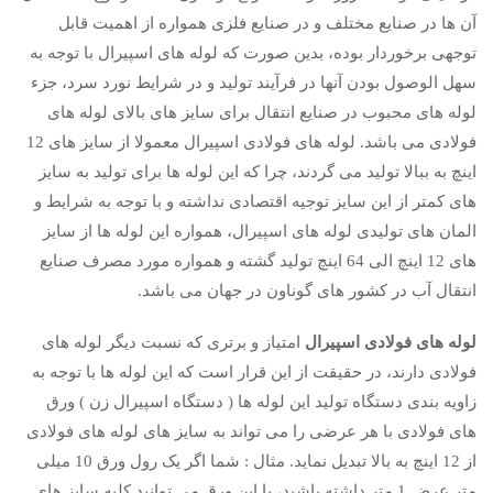
آن ها در صنایع مختلف و در صنایع فلزی همواره از اهمیت قابل
توجهی برخوردار بوده، بدین صورت که لوله های اسپیرال با توجه به
سهل الوصول بودن آنها در فرآیند تولید و در شرایط نورد سرد، جزء
لوله های محبوب در صنایع انتقال برای سایز های بالای لوله های
فولادی می باشد. لوله های فولادی اسپیرال معمولا از سایز های 12
اینچ به ببالا تولید می گردند، چرا که این لوله ها برای تولید به سایز
های کمتر از این سایز توجیه اقتصادی نداشته و با توجه به شرایط و
المان های تولیدی لوله های اسپیرال، همواره این لوله ها از سایز
های 12 اینچ الی 64 اینچ تولید گشته و همواره مورد مصرف صنایع
انتقال آب در کشور های گوناون در جهان می باشد.
لوله های فولادی اسپیرال
امتیاز و برتری که نسبت دیگر لوله های
فولادی دارند، در حقیقت از این قرار است که این لوله ها با توجه به
زاویه بندی دستگاه تولید این لوله ها ( دستگاه اسپیرال زن ) ورق
های فولادی با هر عرضی را می تواند به سایز های لوله های فولادی
از 12 اینچ به بالا تبدیل نماید. مثال : شما اگر یک رول ورق 10 میلی
متر عرض 1 متر داشته باشید، با این ورق می توانید کلیه سایز های