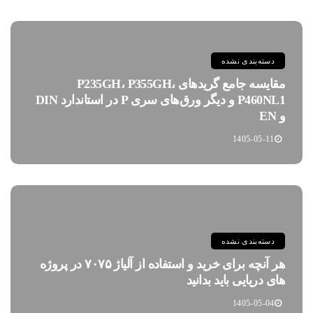
دسته‌بندی نشده
مقایسه جامع گریدهای P235GH، P355GH،
P460NL1 و دیگر ورق‌های سری P در استاندارد DIN
و EN
1405-05-11
دسته‌بندی نشده
هر آنچه برای خرید و استفاده از آلیاژ ۷۰۷۵ در پروژه
های دریایی باید بدانید
1405-05-04