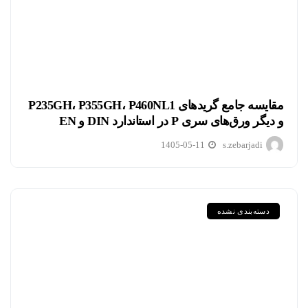
مقایسه جامع گریدهای P235GH، P355GH، P460NL1
و دیگر ورق‌های سری P در استاندارد DIN و EN
1405-05-11
s.zebarjadi
دسته‌بندی نشده