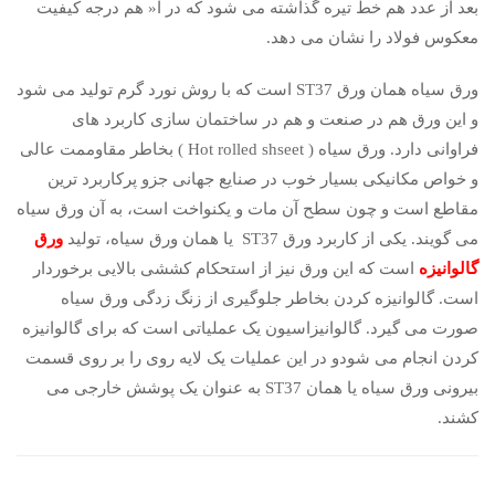
بعد از عدد هم خط تیره گذاشته می شود که در آ« هم درجه کیفیت
معکوس فولاد را نشان می دهد.
ورق سیاه همان ورق ST37 است که با روش نورد گرم تولید می شود
و این ورق هم در صنعت و هم در ساختمان سازی کاربرد های
فراوانی دارد. ورق سیاه ( Hot rolled shseet ) بخاطر مقاوممت عالی
و خواص مکانیکی بسیار خوب در صنایع جهانی جزو پرکاربرد ترین
مقاطع است و چون سطح آن مات و یکنواخت است، به آن ورق سیاه
می گویند. یکی از کاربرد ورق ST37 یا همان ورق سیاه، تولید
ورق
گالوانیزه
است که این ورق نیز از استحکام کششی بالایی برخوردار
است. گالوانیزه کردن بخاطر جلوگیری از زنگ زدگی ورق سیاه
صورت می گیرد. گالوانیزاسیون یک عملیاتی است که برای گالوانیزه
کردن انجام می شودو در این عملیات یک لایه روی را بر روی قسمت
بیرونی ورق سیاه یا همان ST37 به عنوان یک پوشش خارجی می
کشند.