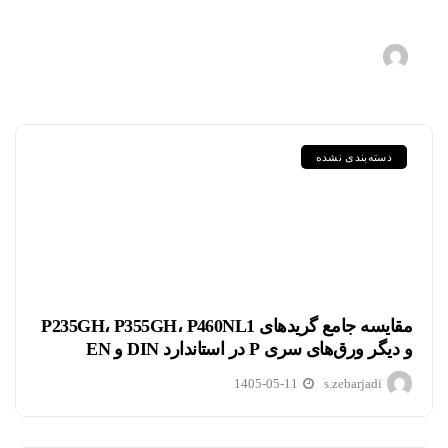
ترش در صنعت نفت و گاز
1405-05-18
s.zebarjadi
دسته‌بندی نشده
مقایسه جامع گریدهای P235GH، P355GH، P460NL1
و دیگر ورق‌های سری P در استاندارد DIN و EN
1405-05-11
s.zebarjadi