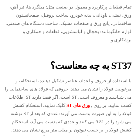
تمام قطعات پرکاربرد و معمول در صنعت مثل: میلگرد ها، تیر آهن،
ورق، نبشی، ناودانی، بدنه خودرو، ساخت پروفیل، صفحاتستون
ساختمانی، پانچ ورق و صفحات مشبک، ساخت دستگاه های صنعتی،
لوازم خانگیمانند: یخچال و لباسشویی، قطعات و خمکاری و
برشکاری و ……..
ST37 به چه معناست؟
با استفاده از حروف و اعداد، عناصر تشکیل دهنده، استحکام، و
مرغوبیت فولاد را نشان می دهند. حروفی که فولاد های ساختمانی را
می شناسند و معروف است، ST است، اگر قصد دارید ST اطلاعات
کسب نمایید، بر روی ,
ورق های ST
کلیک نمایید. استحکام کشش
فولاد را به این صورت بدست می آورند: عددی که بعد از ST نوشته
می شود را در 9.81 می کنند و عددی که بدست می آید، استحکام
کشش فولاد را بر حسب نیوتون بر میلی متر مربع نشان می دهند.