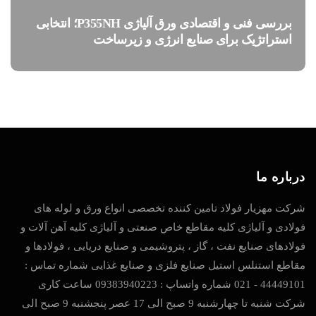
بررسی فنی و اقتصادی ورق آلیاژی P355NH؛ انتخابی
استراتژیک برای صنایع انرژی و زیرساخت
درباره ما
شرکت مهزیار فولاد تامین کننده تخصصی انواع ورق و لوله های
فولادی و آلیاژی کلیه مقاطع خاص صنعتی و آلیاژی کلیه آهن آلات و
فولادهای صنایع نفت ، گاز ، پتروشیمی و صنایع دریایی ، فولادها و
مقاطع استنلس استیل صنایع فلزی و صنایع غذایی شماره تماس :
44449101 - 021 شماره واتساپ : 09383940223 ساعت کاری
شرکت شنبه تا چهارشنبه 9 صبح الی 17 عصر پنجشنبه 9 صبح الی