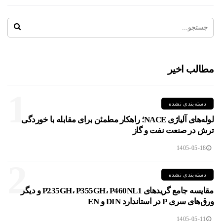
مطالب اخیر
1
دسته‌بندی نشده
لوله‌های آلیاژی NACE؛ راهکار مطمئن برای مقابله با خوردگی
ترش در صنعت نفت و گاز
1405-05-18
2
دسته‌بندی نشده
مقایسه جامع گریدهای P235GH، P355GH، P460NL1 و دیگر
ورق‌های سری P در استاندارد DIN و EN
1405-05-11