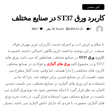
آهن صنعتی
کاربرد ورق ST37 در صنایع مختلف
0 نظر
1400-03-22
M.yosefi
4962
با سلام و عرض ادب و احترام خدمت کاربران عزیز مهزیار فولاد
صنعت. در این نوشته ما قصد داریم نگاهی اجمالی داشته باشیم به
ک
اربرد
ورق ST37
در صنایع مختلف. همانطور که می دانید، ورق های
ST37 و در مجموع کلیه
ورق های آلیاژی
و فولادی در صنایع مختلف
کاربرد های مختلفی را دارا هستند، اما وقتی بحث آلیاژ مطرح می
شود، اهمیت آن در صنایع جندین برابر خواهد شد. چرا که بنا بر
استفاده ی این ورق های آلیاژی در صنایع مختلف، می بایست چندین
المان مد نظر قرار گیرد تا اینکه مشخص شود چه نوع ورق آلیاژی می
بایست در صنایع مختلف مورد استفاده قرار گیرد، در بحث خرید ورق
های آلیاژی، مشورت با فردی که دارای دانش الیاژی می باشد، بسیار