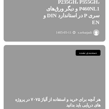
P235GH، P355GH،
P460NL1 و دیگر ورق‌های
سری P در استاندارد DIN و
EN
1405-05-11
s.zebarjadi
دسته‌بندی نشده
هر آنچه برای خرید و استفاده از آلیاژ ۷۰۷۵ در پروژه
های دریایی باید بدانید