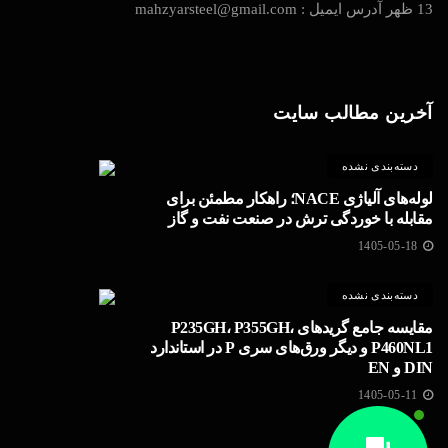
13 ظهر آدرس ایمیل : mahzyarsteel@gmail.com
آخرین مطالب سایت
دسته‌بندی نشده
لوله‌های آلیاژی NACE؛ راهکار مطمئن برای
مقابله با خوردگی ترش در صنعت نفت و گاز
1405-05-18
دسته‌بندی نشده
مقایسه جامع گریدهای P235GH، P355GH،
P460NL1 و دیگر ورق‌های سری P در استاندارد
DIN و EN
1405-05-11