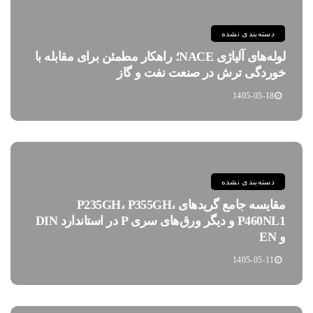
دسته‌بندی نشده
لوله‌های آلیاژی NACE؛ راهکار مطمئن برای مقابله با
خوردگی ترش در صنعت نفت و گاز
1405-05-18
دسته‌بندی نشده
مقایسه جامع گریدهای P235GH، P355GH،
P460NL1 و دیگر ورق‌های سری P در استاندارد DIN
و EN
1405-05-11