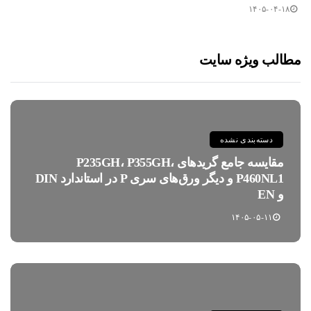
۱۴۰۵-۰۴-۱۸
مطالب ویژه سایت
دسته‌بندی نشده
مقایسه جامع گریدهای P235GH، P355GH،
P460NL1 و دیگر ورق‌های سری P در استاندارد DIN
و EN
۱۴۰۵-۰۵-۱۱