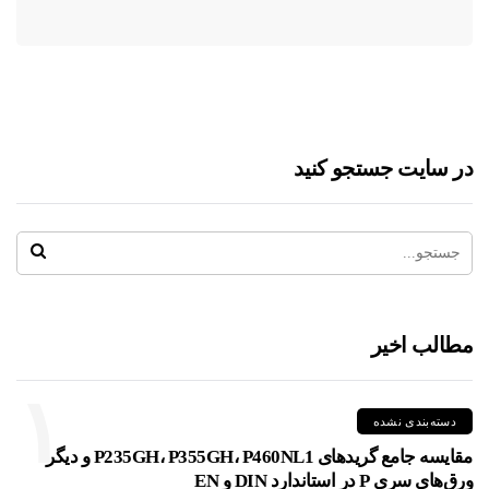
در سایت جستجو کنید
مطالب اخیر
۱
دسته‌بندی نشده
مقایسه جامع گریدهای P235GH، P355GH، P460NL1 و دیگر
ورق‌های سری P در استاندارد DIN و EN