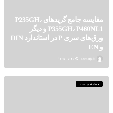
مقایسه جامع گریدهای P235GH،
P355GH، P460NL1 و دیگر
ورق‌های سری P در استاندارد DIN
و EN
۱۴۰۵-۰۵-۱۱
s.zebarjadi
دسته‌بندی نشده