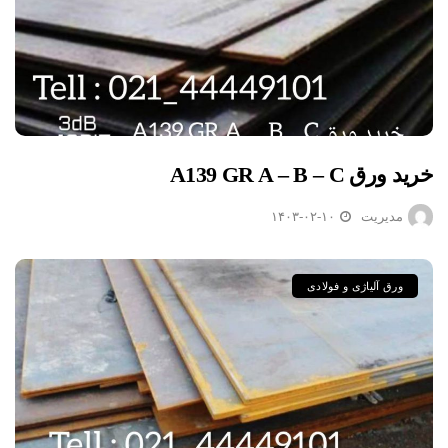
خرید ورق A139 GR A – B – C
مدیریت
۱۴۰۳-۰۲-۱۰
ورق آلیاژی و فولادی