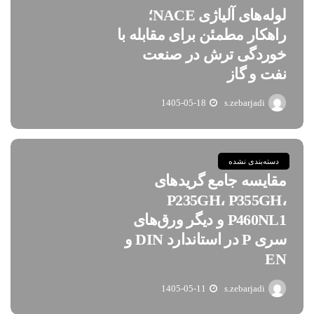
لوله‌های آلیاژی NACE؛
راهکار مطمئن برای مقابله با
خوردگی ترش در صنعت
نفت و گاز
1405-05-18
s.zebarjadi
دسته‌بندی نشده
مقایسه جامع گریدهای
P235GH، P355GH،
P460NL1 و دیگر ورق‌های
سری P در استاندارد DIN و
EN
1405-05-11
s.zebarjadi