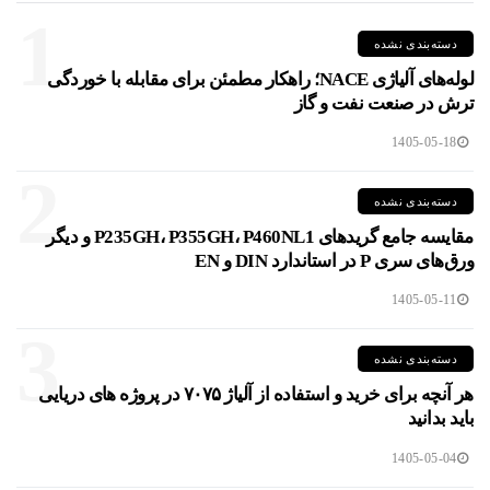
1
دسته‌بندی نشده
لوله‌های آلیاژی NACE؛ راهکار مطمئن برای مقابله با خوردگی
ترش در صنعت نفت و گاز
1405-05-18
2
دسته‌بندی نشده
مقایسه جامع گریدهای P235GH، P355GH، P460NL1 و دیگر
ورق‌های سری P در استاندارد DIN و EN
1405-05-11
3
دسته‌بندی نشده
هر آنچه برای خرید و استفاده از آلیاژ ۷۰۷۵ در پروژه های دریایی
باید بدانید
1405-05-04