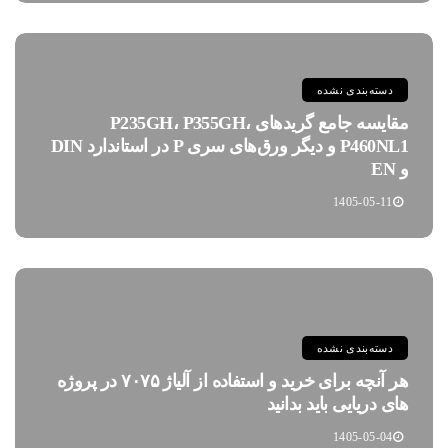
دسته‌بندی نشده
مقایسه جامع گریدهای P235GH، P355GH،
P460NL1 و دیگر ورق‌های سری P در استاندارد DIN
و EN
1405-05-11
دسته‌بندی نشده
هر آنچه برای خرید و استفاده از آلیاژ ۷۰۷۵ در پروژه
های دریایی باید بدانید
1405-05-04