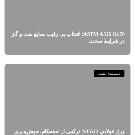
ASTM A516 Gr.70؛ انتخاب بی رقیب صنایع نفت و گاز
در شرایط سخت
دسته‌بندی نشده
ورق فولادی S355J2؛ ترکیبی از استحکام، جوش‌پذیری