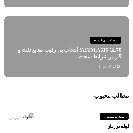
دسته‌بندی نشده
ASTM A516 Gr.70؛ انتخاب بی رقیب صنایع نفت و
گاز در شرایط سخت
1405-04-24
مطالب محبوب
لوله مانیسمان
لوله درزدار