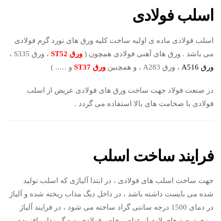
اسلب فولادی
اسلب فولادی ماده ی اولیه ساخت کلیه ورق های نورد گرم فولادی
می باشد . ورق های آهنی فولادی همچون (
ورق ST52
، ورق S335 ،
ورق A516
، ورق A283 ، و همچنین
ورق ST37
و ….. )
در صنعت فولاد جهت ساخت ورق های فولادی عریض از اسلب
فولادی با ضخامت های بالا استفاده می گردد .
فرایند ساخت اسلب
جهت ساخت اسلب های فولادی ، در ابتدا آلیاژی که اسلب تولید
شده می بایست داشته باشد ، در داخل دیگ مذاب ریخته شده و آلیاژ
در دمای 1500 درجه سانتی گراد ساخته می شود ، در فرایند آلیاژ
ریزی درصد های لازم از عناصر خاص فولادی به دیگ مذاب افزوده