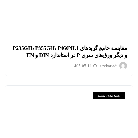
مقایسه جامع گریدهای P235GH، P355GH، P460NL1
و دیگر ورق‌های سری P در استاندارد DIN و EN
1405-05-11
s.zebarjadi
دسته‌بندی نشده