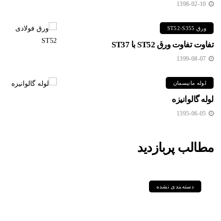
1398-02-10
ورق ST52-S355
تفاوت تفاوت ورق ST52 با ST37
1399-08-07
لوله مانیسمان
لوله گالوانیزه
1395-06-05
مطالب پربازدید
دسته‌بندی نشده