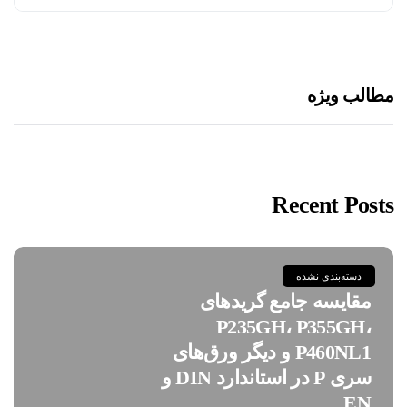
مطالب ویژه
Recent Posts
دسته‌بندی نشده
مقایسه جامع گریدهای
P235GH، P355GH،
P460NL1 و دیگر ورق‌های
سری P در استاندارد DIN و
EN