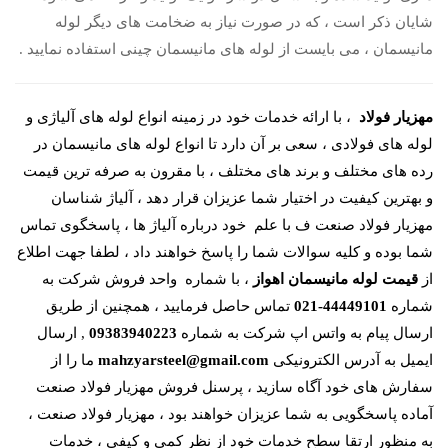
شایان ذکر است ، که در صورت نیاز به ضخامت های دیگر لوله
مانیسمان ، می بایست از لوله های مانیسمان چینی استفاده نمایید .
مهزیار فولاد
، با ارائه خدمات خود در زمینه انواع لوله های آلیاژی و
لوله های فولادی ، سعی بر آن دارد تا انواع لوله های مانیسمان در
رده های مختلف و برند های مختلف ، با مقرون به صرفه ترین قیمت
و بهترین کیفیت در اختیار شما عزیزان قرار دهد ، آلیاژ شناسان
مهزیار فولاد صنعت ف با علم خود درباره آلیاژ ها ، پاسخگوی تماس
شما بوده و کلیه سوالات شما را پاسخ خواهند داد ، لطفا جهت اطلاع
از
قیمت لوله مانیسمان اهواز
، با شماره واحد فروش شرکت به
شماره
44449101-021
تماس حاصل فرمایید ، همچنین از طریق
ارسال پیام به واتس اپ شرکت به شماره
09383940223
, ارسال
ایمیل به آدرس الکترونیکی
mahzyarsteel@gmail.com
ما را از
سفارش های خود آگاه سازید ، پرسنل فروش مهزیار فولاد صنعت
آماده پاسخگویی به شما عزیزان خواهند بود ، مهزیار فولاد صنعت ،
به منظور ارتقا سطح خدمات خود از نظر کمی و کیفی ، خدمات