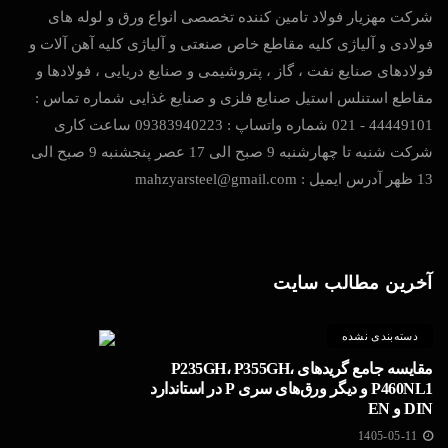
شرکت مهزیار فولاد تامین کننده تخصصی انواع ورق و لوله های
فولادی و آلیاژی کلیه مقاطع خاص صنعتی و آلیاژی کلیه آهن آلات و
فولادهای صنایع نفت ، گاز ، پتروشیمی و صنایع دریایی ، فولادها و
مقاطع استنلس استیل صنایع فلزی و صنایع غذایی شماره تماس :
44449101 - 021 شماره واتساپ : 09383940223 ساعت کاری
شرکت شنبه تا چهارشنبه 9 صبح الی 17 عصر پنجشنبه 9 صبح الی
13 ظهر آدرس ایمیل : mahzyarsteel@gmail.com
آخرین مطالب سایت
دسته‌بندی نشده
مقایسه جامع گریدهای P235GH، P355GH،
P460NL1 و دیگر ورق‌های سری P در استاندارد
DIN و EN
1405-05-11