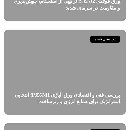
ورق فولادی S355J2؛ ترکیبی از استحکام، جوش‌پذیری
و مقاومت در سرمای شدید
دسته‌بندی نشده
بررسی فنی و اقتصادی ورق آلیاژی P355NH؛ انتخابی
استراتژیک برای صنایع انرژی و زیرساخت