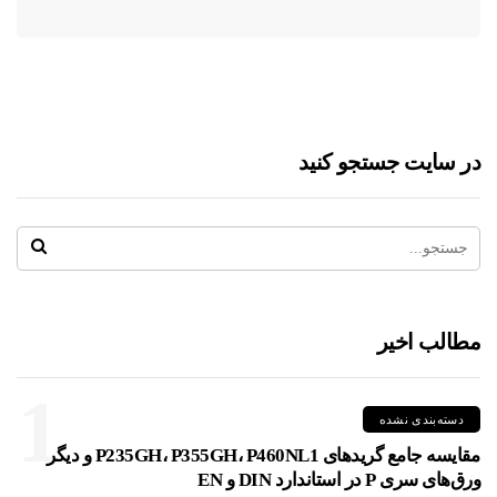
در سایت جستجو کنید
مطالب اخیر
1
دسته‌بندی نشده
مقایسه جامع گریدهای P235GH، P355GH، P460NL1 و دیگر
ورق‌های سری P در استاندارد DIN و EN