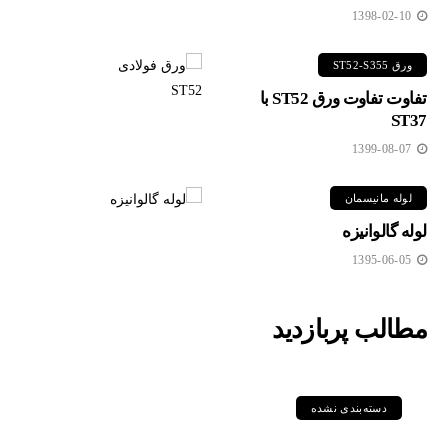
1398-02-10
ورق ST52-S355
تفاوت تفاوت ورق ST52 با
ST37
1399-08-07
لوله مانیسمان
لوله گالوانیزه
1395-06-05
مطالب پربازدید
دسته‌بندی نشده