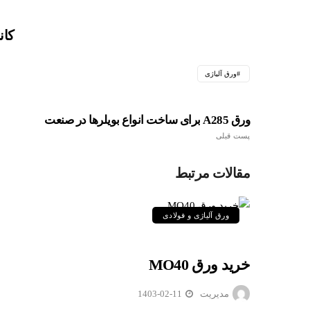
کان
ورق آلیاژی
ورق A285 برای ساخت انواع بویلرها در صنعت
پست قبلی
مقالات مرتبط
ورق آلیاژی و فولادی
خرید ورق MO40
مدیریت
1403-02-11