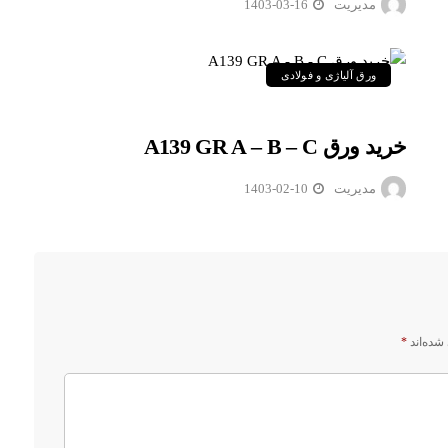
مدیریت
1403-03-16
ورق آلیاژی و فولادی
خرید ورق A139 GR A – B – C
مدیریت
1403-02-10
شده‌اند
*