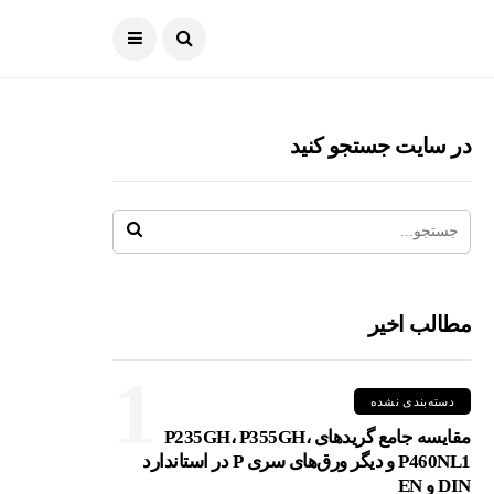
در سایت جستجو کنید
مطالب اخیر
1
دسته‌بندی نشده
مقایسه جامع گریدهای P235GH، P355GH،
P460NL1 و دیگر ورق‌های سری P در استاندارد
DIN و EN