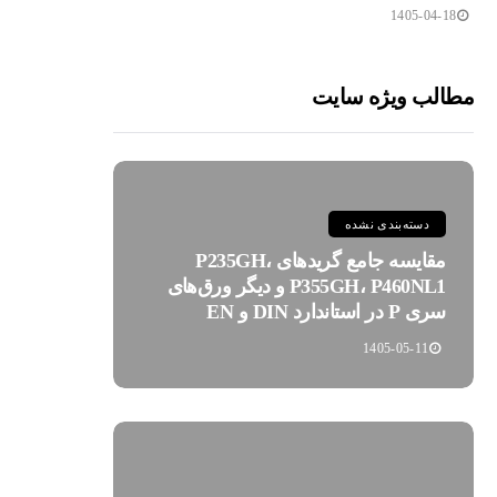
1405-04-18
مطالب ویژه سایت
دسته‌بندی نشده
مقایسه جامع گریدهای P235GH،
P355GH، P460NL1 و دیگر ورق‌های
سری P در استاندارد DIN و EN
1405-05-11