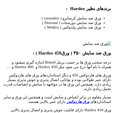
برندهای نظیر Hardox :
ورق ضد سایش کرسابرو ( creusabro )
ورق ضد سایش دورستات ( Durostat )
ورق ضد سایش ولدوکس ( Weldox )
ورق ضد سایش ۴۵۰ ( ورق450 Hardox ) :
درجه سختی ورق­ ها بر حسب برینل Brinell اندازه گیری می­شود و
همراه با نام آن­ها درج می شود مثل:450 Hardox و Hardox 400 و …
وررق­ های هاردوکس 450 و دیگر استاندارد­های ورق­ های هاردوکس
دارای عمر طولانی بوده و توانایی اتصال پذیری و جوش پذیری بسیار
زیادی دارد. همچنین این ورق­ ها در مواجهه با سایش و انقباضات قدرت
تحمل زیادی دارند.
بسیار مقاوم در برابر انقباض و سایش است و همچنین این ورق و سایر
استانداردهای
ورق هاردوکس
دارای عمر بالایی هستند.
ورق Hardox 450 دارای قابلیت جوش پذیری و اتصال پذیری بالایی