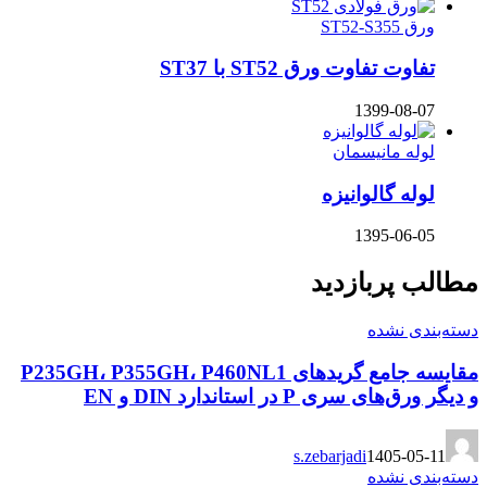
ورق ST52-S355
تفاوت تفاوت ورق ST52 با ST37
1399-08-07
لوله مانیسمان
لوله گالوانیزه
1395-06-05
مطالب پربازدید
دسته‌بندی نشده
مقایسه جامع گریدهای P235GH، P355GH، P460NL1
و دیگر ورق‌های سری P در استاندارد DIN و EN
s.zebarjadi
1405-05-11
دسته‌بندی نشده