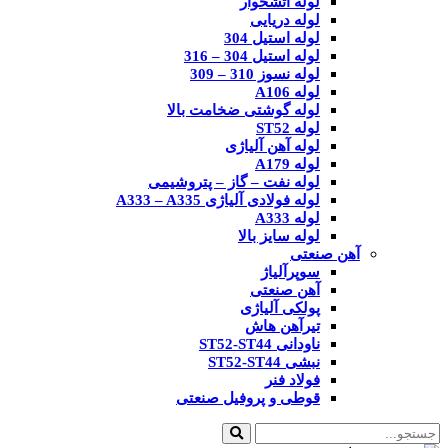
لوله آتشخوار
لوله دریایی
لوله استیل 304
لوله استیل 304 – 316
لوله نسوز 310 – 309
لوله A106
لوله گوشتی ضخامت بالا
لوله ST52
لوله آهن آلیاژی
لوله A179
لوله نفت – گاز – پتروشیمی
لوله فولادی آلیاژی A333 – A335
لوله A333
لوله سایز بالا
آهن صنعتی
سوپرآلیاژ
آهن صنعتی
پولکی آلیاژی
تیرآهن هاش
ناودانی ST52-ST44
نبشی ST52-ST44
فولاد فنر
قوطی و پروفیل صنعتی