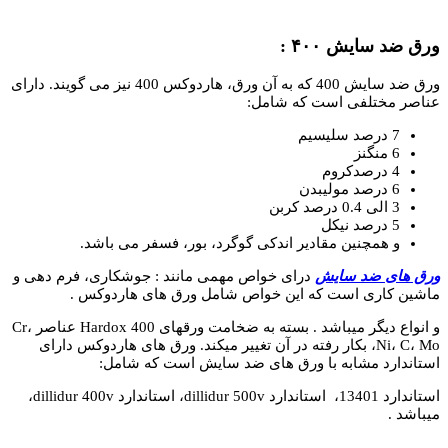
ورق ضد سایش ۴۰۰ :
ورق ضد سایش 400 که به آن ورق، هاردوکس 400 نیز می گویند. دارای
عناصر مختلفی است که شامل:
7 درصد سلیسیم
6 منگنز
4 درصدکروم
6 درصد مولیبدن
3 الی 0.4 درصد کربن
5 درصد نیکل
و همچنین مقادیر اندکی گوگرد، بور، فسفر می باشد.
ورق­ های ضد سایش
درای خواص مهمی مانند : جوشکاری، فرم دهی و
ماشین کاری است که این خواص شامل ورق­ های هاردوکس .
و انواع دیگر می­باشد . بسته به ضخامت ورق­های Hardox 400 عناصر Cr،
Ni، C، Mo، بکار رفته در آن تغییر میکند. ورق­ های هاردوکس دارای
استاندارد مشابه با ورق ­های ضد سایش است که شامل:
استاندارد 13401، استاندارد dillidur 500v، استاندارد dillidur 400v،
می­باشد .