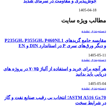
جوش‌پذیری و مقاومت در سرمای شدید
1405-04-18
مطالب ویژه سایت
دسته‌بندی نشده
مقایسه جامع گریدهای P235GH، P355GH، P460NL1
و دیگر ورق‌های سری P در استاندارد DIN و EN
1405-05-11
دسته‌بندی نشده
هر آنچه برای خرید و استفاده از آلیاژ ۷۰۷۵ در پروژه های
دریایی باید بدانید
1405-05-04
دسته‌بندی نشده
ASTM A516 Gr.70؛ انتخاب بی رقیب صنایع نفت و گاز
در شرایط سخت