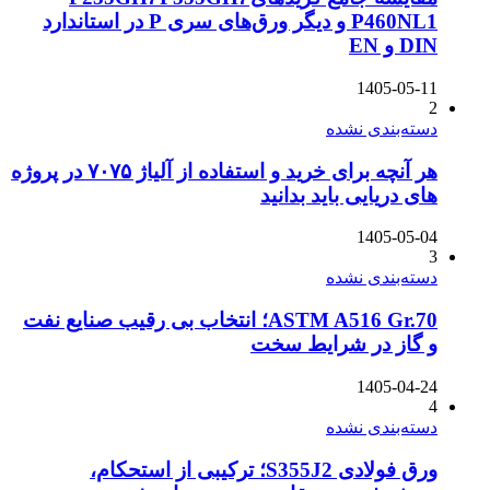
P460NL1 و دیگر ورق‌های سری P در استاندارد
DIN و EN
1405-05-11
2
دسته‌بندی نشده
هر آنچه برای خرید و استفاده از آلیاژ ۷۰۷۵ در پروژه
های دریایی باید بدانید
1405-05-04
3
دسته‌بندی نشده
ASTM A516 Gr.70؛ انتخاب بی رقیب صنایع نفت
و گاز در شرایط سخت
1405-04-24
4
دسته‌بندی نشده
ورق فولادی S355J2؛ ترکیبی از استحکام،