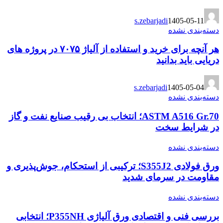
s.zebarjadi
1405-05-11
دسته‌بندی نشده
هر آنچه برای خرید و استفاده از آلیاژ ۷۰۷۵ در پروژه های
دریایی باید بدانید
s.zebarjadi
1405-05-04
دسته‌بندی نشده
ASTM A516 Gr.70؛ انتخاب بی رقیب صنایع نفت و گاز
در شرایط سخت
دسته‌بندی نشده
ورق فولادی S355J2؛ ترکیبی از استحکام، جوش‌پذیری و
مقاومت در سرمای شدید
دسته‌بندی نشده
بررسی فنی و اقتصادی ورق آلیاژی P355NH؛ انتخابی