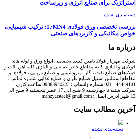
استراتژیک برای صنایع انرژی و زیرساخت
دسته‌بندی نشده
بررسی تخصصی ورق فولادی 17MN4: ترکیب شیمیایی،
خواص مکانیکی و کاربردهای صنعتی
درباره ما
شرکت مهزیار فولاد تامین کننده تخصصی انواع ورق و لوله های
فولادی و آلیاژی کلیه مقاطع خاص صنعتی و آلیاژی کلیه آهن آلات و
فولادهای صنایع نفت ، گاز ، پتروشیمی و صنایع دریایی ، فولادها و
مقاطع استنلس استیل صنایع فلزی و صنایع غذایی شماره تماس :
44449101 - 021 شماره واتساپ : 09383940223 ساعت کاری
شرکت شنبه تا چهارشنبه 9 صبح الی 17 عصر پنجشنبه 9 صبح الی
13 ظهر آدرس ایمیل : mahzyarsteel@gmail.com
آخرین مطالب سایت
دسته‌بندی نشده