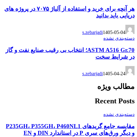
هر آنچه برای خرید و استفاده از آلیاژ ۷۰۷۵ در پروژه های
دریایی باید بدانید
s.zebarjadi
1405-05-04
دسته‌بندی نشده
ASTM A516 Gr.70؛ انتخاب بی رقیب صنایع نفت و گاز
در شرایط سخت
s.zebarjadi
1405-04-24
مطالب ویژه
Recent Posts
دسته‌بندی نشده
مقایسه جامع گریدهای P235GH، P355GH، P460NL1
و دیگر ورق‌های سری P در استاندارد DIN و EN