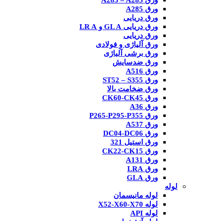
ورق A285 – A283
ورق A285
ورق دریایی
ورق دریایی GL A و LR A
ورق دریایی
ورق آلیاژی و فولادی
ورق برشی آلیاژی
ورق ضدسایش
ورق A516
ورق ST52 – S355
ورق ضخامت بالا
ورق CK60-CK45
ورق A36
ورق P265-P295-P355
ورق A537
ورق DC04-DC06
ورق استیل 321
ورق CK22-CK15
ورق A131
ورق LRA
ورق GLA
لوله
لوله مانیسمان
لوله X52-X60-X70
لوله API