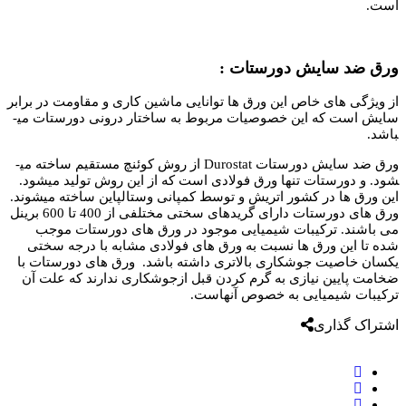
است.
ورق ضد سایش دورستات :
از ویژگی­ های خاص این ورق ­ها توانایی ماشین کاری و مقاومت در برابر
سایش است که این خصوصیات مربوط به ساختار درونی دورستات می­
باشد.
ورق ضد سایش دورستات Durostat از روش کوئنچ مستقیم ساخته می­
شود. و دورستات تنها ورق فولادی است که از این روش تولید می­شود.
این ورق ها در کشور اتریش و توسط کمپانی وستالپاین ساخته می­شوند.
ورق ­های دورستات دارای گرید­های سختی مختلفی از 400 تا 600 برینل
می باشند. ترکیبات شیمیایی موجود در ورق ­های دورستات موجب
شده تا این ورق ­ها نسبت به ورق های فولادی مشابه با درجه سختی
یکسان خاصیت جوشکاری بالاتری داشته باشد. ورق­ های دورستات با
ضخامت پایین نیازی به گرم کردن قبل ازجوشکاری ندارند که علت آن
ترکیبات شیمیایی به خصوص آن­هاست.
اشتراک گذاری