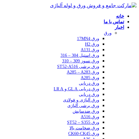
خانه
تماس با ما
اخبار
ورق
ورق 17MN4
ورق H2
ورق A131
ورق استیل 304 – 316
ورق نسوز 309 – 310
ورق برشی ST52-A516
ورق A285 – A283
ورق A285
ورق دریایی
ورق دریایی GL A و LR A
ورق دریایی
ورق آلیاژی و فولادی
ورق برشی آلیاژی
ورق ضدسایش
ورق A516
ورق ST52 – S355
ورق ضخامت بالا
ورق CK60-CK45