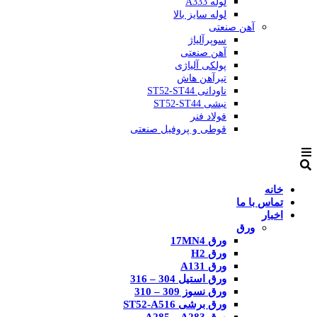
لوله A333
لوله سایز بالا
آهن صنعتی
سوپرآلیاژ
آهن صنعتی
پولکی آلیاژی
تیرآهن هاش
ناودانی ST52-ST44
نبشی ST52-ST44
فولاد فنر
قوطی و پروفیل صنعتی
خانه
تماس با ما
اخبار
ورق
ورق 17MN4
ورق H2
ورق A131
ورق استیل 304 – 316
ورق نسوز 309 – 310
ورق برشی ST52-A516