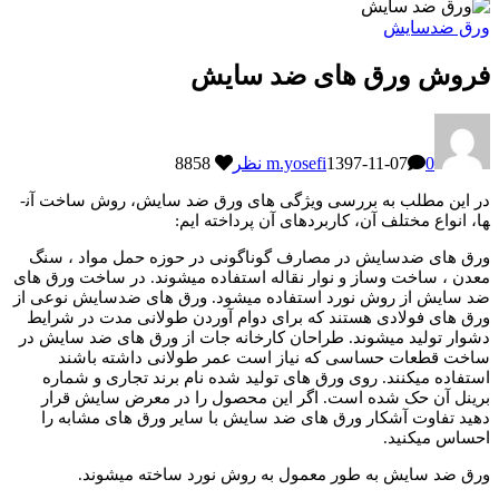
ورق ضدسایش
فروش ورق های ضد سایش
0 نظر
1397-11-07
m.yosefi
8858
در این مطلب به بررسی ویژگی های ورق ضد سایش، روش ساخت آن­
ها، انواع مختلف آن، کاربردهای آن پرداخته ایم:
ورق­ های ضدسایش در مصارف گوناگونی در حوزه حمل مواد ، سنگ
معدن ، ساخت وساز و نوار نقاله استفاده می­شوند. در ساخت ورق های
ضد سایش از روش نورد استفاده می­شود. ورق ­های ضدسایش نوعی از
ورق ­های فولادی هستند که برای دوام آوردن طولانی مدت در شرایط
دشوار تولید می­شوند. طراحان کارخانه جات از ورق­ های ضد سایش در
ساخت قطعات حساسی که نیاز است عمر طولانی داشته باشند
استفاده می­کنند. روی ورق ­های تولید شده نام برند تجاری و شماره
برینل آن حک شده است. اگر این محصول را در معرض سایش قرار
دهید تفاوت آشکار ورق­ های ضد سایش با سایر ورق­ های مشابه را
احساس می­کنید.
ورق ضد سایش به طور معمول به روش نورد ساخته می­شوند.