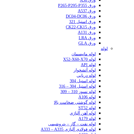
ورق A36
ورق P265-P295-P355
ورق A537
ورق DC04-DC06
ورق استیل 321
ورق CK22-CK15
ورق A131
ورق LRA
ورق GLA
لوله
لوله مانیسمان
لوله X52-X60-X70
لوله API
لوله آتشخوار
لوله دریایی
لوله استیل 304
لوله استیل 304 – 316
لوله نسوز 310 – 309
لوله A106
لوله گوشتی ضخامت بالا
لوله ST52
لوله آهن آلیاژی
لوله A179
لوله نفت – گاز – پتروشیمی
لوله فولادی آلیاژی A333 – A335