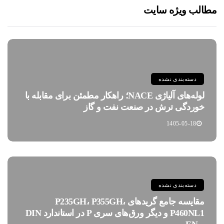
مطالب ویژه سایت
دسته‌بندی نشده
لوله‌های آلیاژی NACE؛ راهکار مطمئن برای مقابله با
خوردگی ترش در صنعت نفت و گاز
1405-05-18
دسته‌بندی نشده
مقایسه جامع گریدهای P235GH، P355GH،
P460NL1 و دیگر ورق‌های سری P در استاندارد DIN