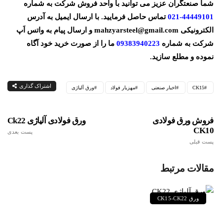
شما صنعتگران عزیز می توانید با واحد فروش شرکت به شماره
44449101-021
تماس حاصل فرمایید. با ارسال ایمیل به آدرس
الکترونیکی
mahzyarsteel@gmail.com
و ارسال پیام به واتس اَپ
شرکت به شماره
09383940223
ما را از صورت خرید خود آگاه
نموده و مطلع سازید.
اشتراک گذاری
CK15
اخبار صنعتی
مهزیار فولاد
ورق آلیاژی
فروش ورق فولادی
ورق فولادی آلیاژی Ck22
CK10
پست بعدی
پست قبلی
مقالات مرتبط
ورق CK15-CK22