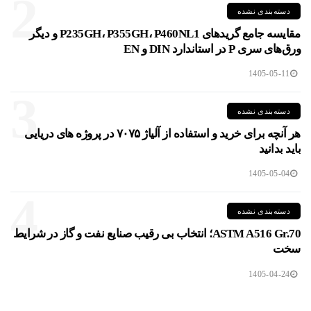
2
دسته‌بندی نشده
مقایسه جامع گریدهای P235GH، P355GH، P460NL1 و دیگر
ورق‌های سری P در استاندارد DIN و EN
1405-05-11
3
دسته‌بندی نشده
هر آنچه برای خرید و استفاده از آلیاژ ۷۰۷۵ در پروژه های دریایی
باید بدانید
1405-05-04
4
دسته‌بندی نشده
ASTM A516 Gr.70؛ انتخاب بی رقیب صنایع نفت و گاز در شرایط
سخت
1405-04-24