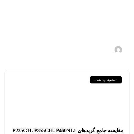
لوله‌های آلیاژی NACE؛ راهکار
مطمئن برای مقابله با خوردگی
ترش در صنعت نفت و گاز
1405-05-18
s.zebarjadi
دسته‌بندی نشده
مقایسه جامع گریدهای P235GH، P355GH، P460NL1