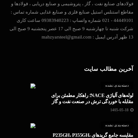
فولادهای صنایع نفت ، گاز ، پتروشیمی و صنایع دریایی ، فولادها و
مقاطع استنلس استیل صنایع فلزی و صنایع غذایی شماره تماس :
44449101 - 021 شماره واتساپ : 09383940223 ساعت کاری
شرکت شنبه تا چهارشنبه 9 صبح الی 17 عصر پنجشنبه 9 صبح الی
13 ظهر آدرس ایمیل : mahzyarsteel@gmail.com
آخرین مطالب سایت
دسته‌بندی نشده
لوله‌های آلیاژی NACE؛ راهکار مطمئن برای
مقابله با خوردگی ترش در صنعت نفت و گاز
1405-05-18
دسته‌بندی نشده
مقایسه جامع گریدهای P235GH، P355GH،