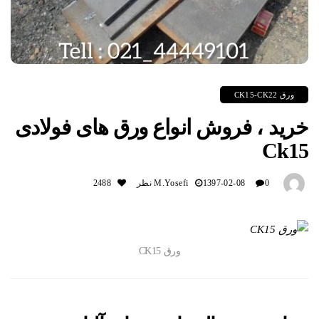
ورق CK15-CK22
خرید ، فروش انواع ورق های فولادی
Ck15
0 نظر
1397-02-08
M.yosefi
2488
ورق CK15