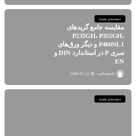
دسته‌بندی نشده
مقایسه جامع گریدهای
P235GH، P355GH،
P460NL1 و دیگر ورق‌های
سری P در استاندارد DIN و
EN
1405-05-11
s.zebarjadi
دسته‌بندی نشده